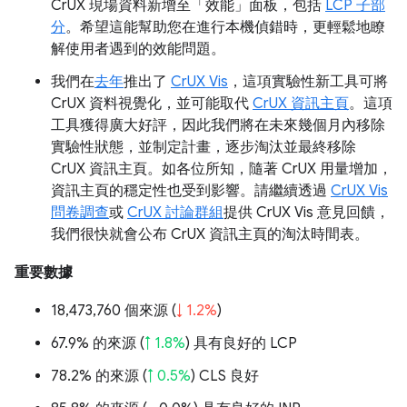
CrUX 現場資料新增至「效能」面板，包括
LCP 子部
分
。希望這能幫助您在進行本機偵錯時，更輕鬆地瞭
解使用者遇到的效能問題。
我們在
去年
推出了
CrUX Vis
，這項實驗性新工具可將
CrUX 資料視覺化，並可能取代
CrUX 資訊主頁
。這項
工具獲得廣大好評，因此我們將在未來幾個月內移除
實驗性狀態，並制定計畫，逐步淘汰並最終移除
CrUX 資訊主頁。如各位所知，隨著 CrUX 用量增加，
資訊主頁的穩定性也受到影響。請繼續透過
CrUX Vis
問卷調查
或
CrUX 討論群組
提供 CrUX Vis 意見回饋，
我們很快就會公布 CrUX 資訊主頁的淘汰時間表。
重要數據
18,473,760 個來源 (
↓ 1.2%
)
67.9% 的來源 (
↑ 1.8%
) 具有良好的 LCP
78.2% 的來源 (
↑ 0.5%
) CLS 良好