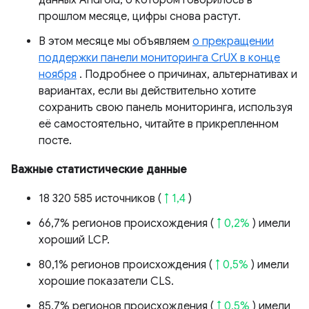
данных Android, о котором говорилось в
прошлом месяце, цифры снова растут.
В этом месяце мы объявляем
о прекращении
поддержки панели мониторинга CrUX в конце
ноября
. Подробнее о причинах, альтернативах и
вариантах, если вы действительно хотите
сохранить свою панель мониторинга, используя
её самостоятельно, читайте в прикрепленном
посте.
Важные статистические данные
18 320 585 источников (
↑ 1,4
)
66,7% регионов происхождения (
↑ 0,2%
) имели
хороший LCP.
80,1% регионов происхождения (
↑ 0,5%
) имели
хорошие показатели CLS.
85,7% регионов происхождения (
↑ 0,5%
) имели