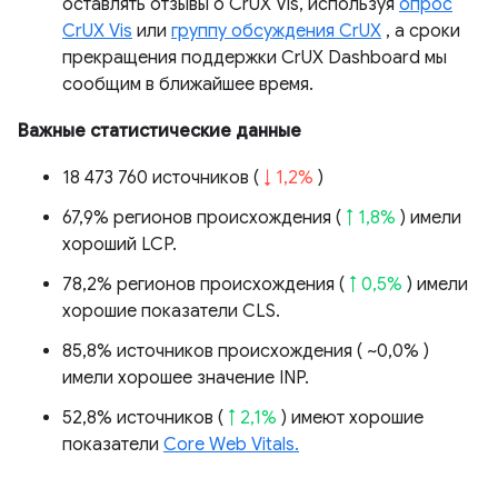
оставлять отзывы о CrUX Vis, используя
опрос
CrUX Vis
или
группу обсуждения CrUX
, а сроки
прекращения поддержки CrUX Dashboard мы
сообщим в ближайшее время.
Важные статистические данные
18 473 760 источников (
↓ 1,2%
)
67,9% регионов происхождения (
↑ 1,8%
) имели
хороший LCP.
78,2% регионов происхождения (
↑ 0,5%
) имели
хорошие показатели CLS.
85,8% источников происхождения (
~0,0%
)
имели хорошее значение INP.
52,8% источников (
↑ 2,1%
) имеют хорошие
показатели
Core Web Vitals.