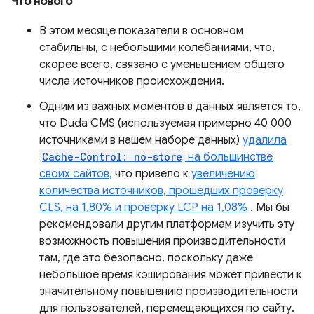
Что нового
В этом месяце показатели в основном
стабильны, с небольшими колебаниями, что,
скорее всего, связано с уменьшением общего
числа источников происхождения.
Одним из важных моментов в данных является то,
что Duda CMS (используемая примерно 40 000
источниками в нашем наборе данных)
удалила
Cache-Control: no-store
на большинстве
своих сайтов,
что привело к
увеличению
количества источников, прошедших проверку
CLS, на 1,80% и проверку LCP на 1,08%
. Мы бы
рекомендовали другим платформам изучить эту
возможность повышения производительности
там, где это безопасно, поскольку даже
небольшое время кэширования может привести к
значительному повышению производительности
для пользователей, перемещающихся по сайту.