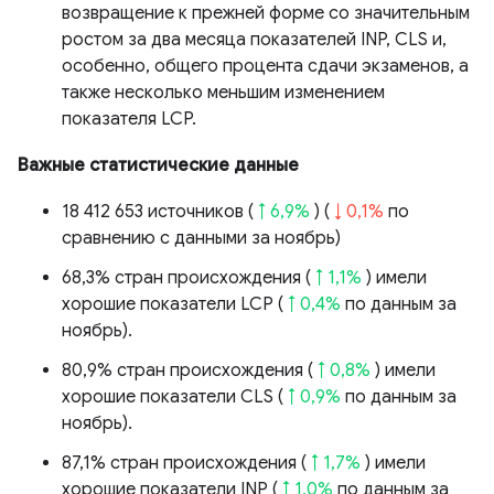
возвращение к прежней форме со значительным
ростом за два месяца показателей INP, CLS и,
особенно, общего процента сдачи экзаменов, а
также несколько меньшим изменением
показателя LCP.
Важные статистические данные
18 412 653 источников (
↑ 6,9%
) (
↓ 0,1%
по
сравнению с данными за ноябрь)
68,3% стран происхождения (
↑ 1,1%
) имели
хорошие показатели LCP (
↑ 0,4%
по данным за
ноябрь).
80,9% стран происхождения (
↑ 0,8%
) имели
хорошие показатели CLS (
↑ 0,9%
по данным за
ноябрь).
87,1% стран происхождения (
↑ 1,7%
) имели
хорошие показатели INP (
↑ 1,0%
по данным за