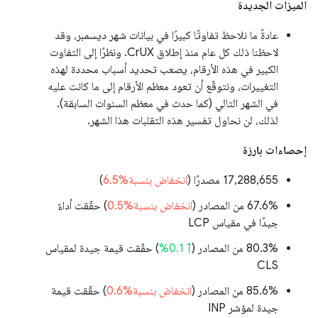
الميزات الجديدة
عادةً ما نلاحظ تفاوتًا كبيرًا في بيانات شهر ديسمبر، وقد
لاحظنا ذلك كل عام منذ إطلاق CrUX. ونظرًا إلى التفاوت
الكبير في هذه الأرقام، يصعب تحديد أسباب محددة لهذه
التغييرات، ونتوقّع أن تعود معظم الأرقام إلى ما كانت عليه
في الشهر التالي (كما حدث في معظم السنوات السابقة).
لذلك، لن نحاول تفسير هذه التقلبات هذا الشهر.
إحصاءات بارزة
‫17,288,655 مصدرًا (
انخفاض بنسبة%6.5
)
‫67.6% من المصادر (
انخفاض بنسبة%0.5
) حقّقت أداءً
جيدًا في مقياس LCP
‫80.3% من المصادر (
↑ 0.1%
) حقّقت قيمة جيدة لمقياس
CLS
‫85.6% من المصادر (
انخفاض بنسبة%0.6
) حقّقت قيمة
جيدة لمؤشر INP