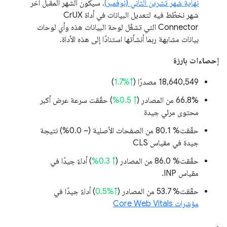
نهاية شهر تشرين الثاني (نوفمبر)
. سيكون الشهر المقبل آخر
شهر نخطّط فيه لتعديل البيانات في أداة CrUX
Connector التي تشغّل لوحة البيانات هذه وأي لوحات
بيانات مشابهة ربما أنشأتها استنادًا إلى هذه الأداة.
إحصاءات بارزة
‫18,640,549 مصدرًا (
↑%1.7
)
‫66.8% من المصادر (
↑ 0.5%
) حقّقت سرعة عرض أكبر
محتوى مرئي جيدة
حقّقت% 80.1 من الصفحات الأصلية (
~ 0.0%
) نتيجة
جيدة في مقياس CLS
حقّقت% 86.0 من المصادر (
↑ 0.3%
) أداءً جيدًا في
مقياس INP.
حقّقت% 53.7 من المصادر (
↑%0.5
) أداءً جيدًا في
مؤشرات Core Web Vitals