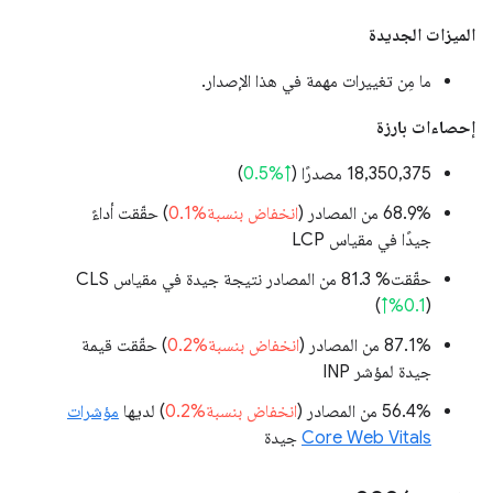
الميزات الجديدة
ما مِن تغييرات مهمة في هذا الإصدار.
إحصاءات بارزة
‫18,350,375 مصدرًا (
↑%0.5
)
‫68.9% من المصادر (
انخفاض بنسبة%0.1
) حقّقت أداءً
جيدًا في مقياس LCP
حقّقت% 81.3 من المصادر نتيجة جيدة في مقياس CLS
(
↑%0.1
)
‫87.1% من المصادر (
انخفاض بنسبة%0.2
) حقّقت قيمة
جيدة لمؤشر INP
‫56.4% من المصادر (
انخفاض بنسبة%0.2
) لديها
مؤشرات
Core Web Vitals
جيدة