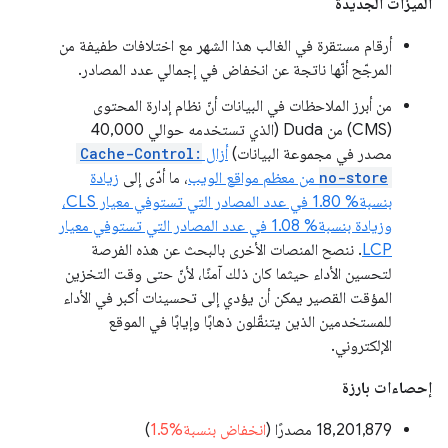
الميزات الجديدة
أرقام مستقرة في الغالب هذا الشهر مع اختلافات طفيفة من
المرجّح أنّها ناتجة عن انخفاض في إجمالي عدد المصادر.
من أبرز الملاحظات في البيانات أنّ نظام إدارة المحتوى
(CMS) من Duda (الذي تستخدمه حوالي 40,000
مصدر في مجموعة البيانات)
أزال
Cache-Control:
no-store
من معظم مواقع الويب
، ما أدّى إلى
زيادة
بنسبة% 1.80 في عدد المصادر التي تستوفي معيار CLS،
وزيادة بنسبة% 1.08 في عدد المصادر التي تستوفي معيار
LCP
. ننصح المنصات الأخرى بالبحث عن هذه الفرصة
لتحسين الأداء حيثما كان ذلك آمنًا، لأنّ حتى وقت التخزين
المؤقت القصير يمكن أن يؤدي إلى تحسينات أكبر في الأداء
للمستخدمين الذين يتنقّلون ذهابًا وإيابًا في الموقع
الإلكتروني.
إحصاءات بارزة
‫18,201,879 مصدرًا (
انخفاض بنسبة%1.5
)