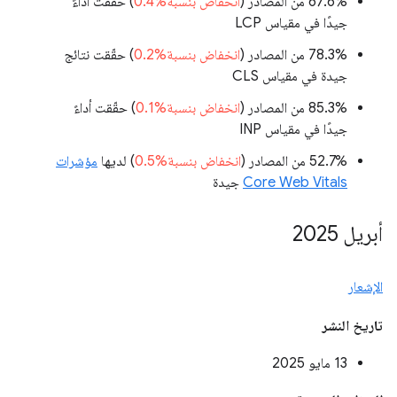
‫67.6% من المصادر (
انخفاض بنسبة%0.4
) حقّقت أداءً
جيدًا في مقياس LCP
‫78.3% من المصادر (
انخفاض بنسبة%0.2
) حقّقت نتائج
جيدة في مقياس CLS
‫85.3% من المصادر (
انخفاض بنسبة%0.1
) حقّقت أداءً
جيدًا في مقياس INP
‫52.7% من المصادر (
انخفاض بنسبة%0.5
) لديها
مؤشرات
Core Web Vitals
جيدة
أبريل 2025
الإشعار
تاريخ النشر
‫13 مايو 2025