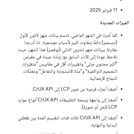
‫11 فبراير 2025
الميزات الجديدة
كما أشرنا في الشهر الماضي، تتسم بيانات شهر كانون الأول
(ديسمبر) دائمًا بتفاوت كبير لأسباب موسمية، لذا أدرجنا
مقارنة ببيانات شهر تشرين الثاني (نوفمبر) هذا الشهر، حيث
نلاحظ عودة إلى الأداء السابق مع زيادة جيدة في مقياس
"أكبر محتوى مرئي" وتغييرات أقل في مقاييس "متغيّرات
التصميم التراكمية" و"مدّة الاستجابة والتفاعل" ومعدّلات
النجاح الإجمالية.
أضفنا أجزاء فرعية من صور LCP إلى CrUX API.
أضفنا إلى واجهة برمجة التطبيقات CrUX API أنواع موارد
LCP (نص أو صورة).
أضفنا إلى CrUX API ثلاث فئات لتقسيم المدة بين نقطتَي
البداية والنهاية.