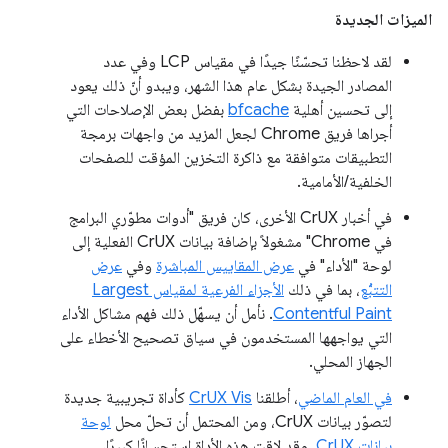
الميزات الجديدة
لقد لاحظنا تحسّنًا جيدًا في مقياس LCP وفي عدد
المصادر الجيدة بشكل عام هذا الشهر، ويبدو أنّ ذلك يعود
إلى تحسين أهلية
bfcache
بفضل بعض الإصلاحات التي
أجراها فريق Chrome لجعل المزيد من واجهات برمجة
التطبيقات متوافقة مع ذاكرة التخزين المؤقت للصفحات
الخلفية/الأمامية.
في أخبار CrUX الأخرى، كان فريق "أدوات مطوّري البرامج
في Chrome" مشغولاً بإضافة بيانات CrUX الفعلية إلى
لوحة "الأداء" في
عرض المقاييس المباشرة
وفي
عرض
التتبُّع
، بما في ذلك
الأجزاء الفرعية لمقياس Largest
Contentful Paint
. نأمل أن يسهّل ذلك فهم مشاكل الأداء
التي يواجهها المستخدمون في سياق تصحيح الأخطاء على
الجهاز المحلي.
في العام الماضي
، أطلقنا
CrUX Vis
كأداة تجريبية جديدة
لتصوّر بيانات CrUX، ومن المحتمل أن تحلّ محل
لوحة
بيانات CrUX
. وقد لاقت هذه الأداة استحسانًا كبيرًا،