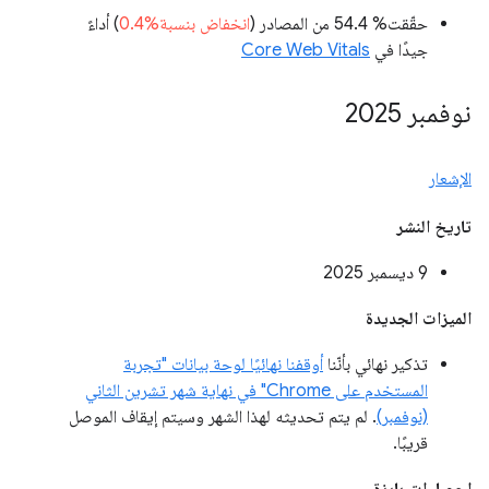
حقّقت% 54.4 من المصادر (
انخفاض بنسبة%0.4
) أداءً
جيدًا في
Core Web Vitals
نوفمبر 2025
الإشعار
تاريخ النشر
‫9 ديسمبر 2025
الميزات الجديدة
تذكير نهائي بأنّنا
أوقفنا نهائيًا لوحة بيانات "تجربة
المستخدم على Chrome" في نهاية شهر تشرين الثاني
(نوفمبر)
. لم يتم تحديثه لهذا الشهر وسيتم إيقاف الموصل
قريبًا.