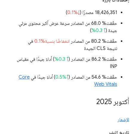
إحصاءات بارزة
‫18,426,351 مصدرًا (
↓%0.1
)
حقّقت% 68.0 من المصادر سرعة عرض أكبر محتوى مرئي
جيدة (
↑ 0.3%
)
حقّقت% 80.2 من المصادر
انخفاضًا بنسبة%0.1
في
نتيجة CLS الجيدة
حقّقت% 86.2 من المصادر (
↑ 0.3%
) أداءً جيدًا في مقياس
INP
حقّقت% 54.6 من المصادر (
↑%0.5
) أداءً جيدًا في
Core
Web Vitals
أكتوبر 2025
الإشعار
تاريخ النشر