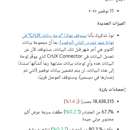
‫11 نوفمبر ٢٠٢٥
الميزات الجديدة
نودّ تذكيرك بأنّنا
سنوقف نهائيًا "لوحة بيانات CrUX" في
نهاية شهر تشرين الثاني (نوفمبر)
. بما أنّ مجموعة بيانات
أكتوبر هي آخر شهر قبل تلك البيانات، سنتوقف الآن عن
تعديل البيانات في CrUX Connector الذي يوفّر لوحة
البيانات هذه وأي لوحات بيانات مشابهة ربما أنشأتها استنادًا
إلى هذه البيانات. لن يتم تضمين بيانات نوفمبر (التي تم
إصدارها في ديسمبر). وسنوقف الموصل قريبًا.
إحصاءات بارزة
‫18,438,315 مصدرًا (
↓ 1.4%
)
‫67.7% من المصادر (
↑ 0.2%
) حقّقت سرعة عرض أكبر
محتوى مرئي جيدة
حقّقت% 80.3 من المصادر (
↑ 0.2%
) نتائج جيدة في