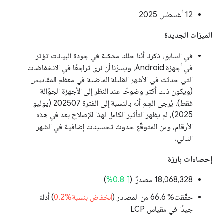
‫12 أغسطس 2025
الميزات الجديدة
في السابق، ذكرنا أنّنا حللنا مشكلة في جودة البيانات تؤثر
في أجهزة Android، ويسرّنا أن نرى تراجعًا في الانخفاضات
التي حدثت في الأشهر القليلة الماضية في معظم المقاييس
(ويكون ذلك أكثر وضوحًا عند النظر إلى الأجهزة الجوّالة
فقط). يُرجى العِلم أنّه بالنسبة إلى الفترة 202507 (يوليو
2025)، لم يظهر التأثير الكامل لهذا الإصلاح بعد في هذه
الأرقام، ومن المتوقّع حدوث تحسينات إضافية في الشهر
التالي.
إحصاءات بارزة
‫18,068,328 مصدرًا (
↑ 0.8%
)
حقّقت% 66.6 من المصادر (
انخفاض بنسبة%0.2
) أداءً
جيدًا في مقياس LCP