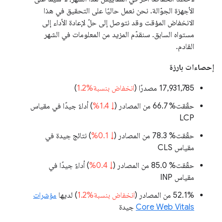
الأجهزة الجوّالة. نحن نعمل حاليًا على التحقيق في هذا
الانخفاض المؤقت وقد نتوصل إلى حلّ لإعادة الأداء إلى
مستواه السابق. سنقدّم المزيد من المعلومات في الشهر
القادم.
إحصاءات بارزة
‫17,931,785 مصدرًا (
انخفاض بنسبة%1.2
)
حقّقت% 66.7 من المصادر (
↓ 1.4%
) أداءً جيدًا في مقياس
LCP
حقّقت% 78.3 من المصادر (
↓ 0.1%
) نتائج جيدة في
مقياس CLS
حقّقت% 85.0 من المصادر (
↓ 0.4%
) أداءً جيدًا في
مقياس INP
‫52.1% من المصادر (
انخفاض بنسبة%1.2
) لديها
مؤشرات
Core Web Vitals
جيدة