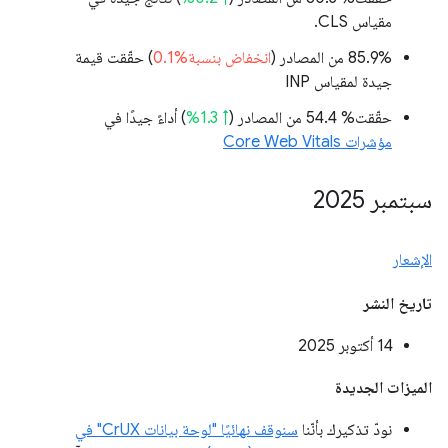
مقياس CLS.
‫85.9% من المصادر (
انخفاض بنسبة%0.1
) حقّقت قيمة
جيدة لمقياس INP
حقّقت% 54.4 من المصادر (
↑ 1.3%
) أداءً جيدًا في
مؤشرات Core Web Vitals
سبتمبر 2025
الإشعار
تاريخ النشر
‫14 أكتوبر 2025
الميزات الجديدة
نودّ تذكيرك بأنّنا
سنوقف نهائيًا "لوحة بيانات CrUX" في