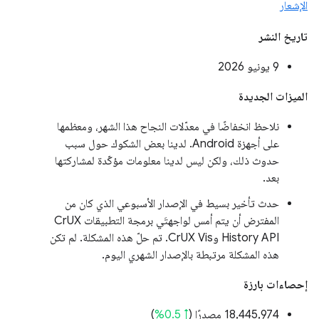
الإشعار
تاريخ النشر
‫9 يونيو 2026
الميزات الجديدة
نلاحظ انخفاضًا في معدّلات النجاح هذا الشهر، ومعظمها
على أجهزة Android. لدينا بعض الشكوك حول سبب
حدوث ذلك، ولكن ليس لدينا معلومات مؤكّدة لمشاركتها
بعد.
حدث تأخير بسيط في الإصدار الأسبوعي الذي كان من
المفترض أن يتم أمس لواجهتَي برمجة التطبيقات CrUX
History API وCrUX Vis. تم حلّ هذه المشكلة. لم تكن
هذه المشكلة مرتبطة بالإصدار الشهري اليوم.
إحصاءات بارزة
‫18,445,974 مصدرًا (
↑ 0.5%
)