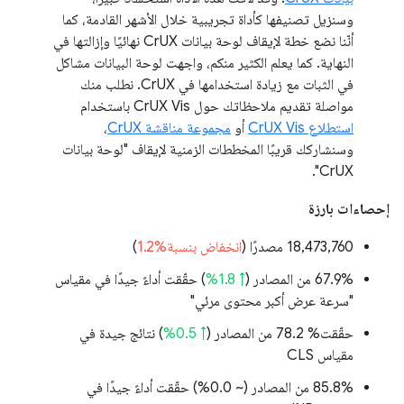
وسنزيل تصنيفها كأداة تجريبية خلال الأشهر القادمة، كما
أنّنا نضع خطة لإيقاف لوحة بيانات CrUX نهائيًا وإزالتها في
النهاية. كما يعلم الكثير منكم، واجهت لوحة البيانات مشاكل
في الثبات مع زيادة استخدامها في CrUX. نطلب منك
مواصلة تقديم ملاحظاتك حول CrUX Vis باستخدام
استطلاع CrUX Vis
أو
مجموعة مناقشة CrUX
،
وسنشاركك قريبًا المخططات الزمنية لإيقاف "لوحة بيانات
CrUX".
إحصاءات بارزة
‫18,473,760 مصدرًا (
انخفاض بنسبة%1.2
)
‫67.9% من المصادر (
↑ 1.8%
) حقّقت أداءً جيدًا في مقياس
"سرعة عرض أكبر محتوى مرئي"
حقّقت% 78.2 من المصادر (
↑ 0.5%
) نتائج جيدة في
مقياس CLS
‫85.8% من المصادر (
~ 0.0%
) حقّقت أداءً جيدًا في