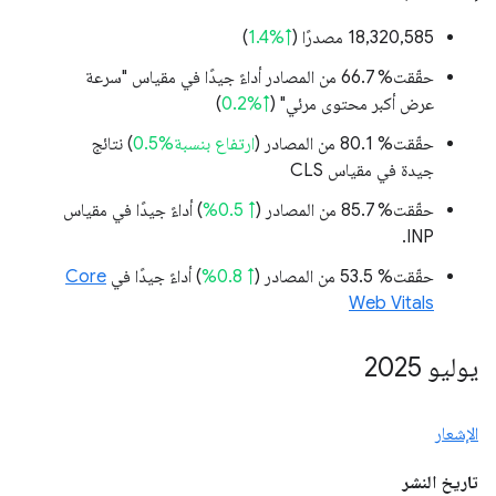
‫18,320,585 مصدرًا (
↑%1.4
)
حقّقت% 66.7 من المصادر أداءً جيدًا في مقياس "سرعة
عرض أكبر محتوى مرئي" (
↑%0.2
)
حقّقت% 80.1 من المصادر (
ارتفاع بنسبة%0.5
) نتائج
جيدة في مقياس CLS
حقّقت% 85.7 من المصادر (
↑ 0.5%
) أداءً جيدًا في مقياس
INP.
حقّقت% 53.5 من المصادر (
↑ 0.8%
) أداءً جيدًا في
Core
Web Vitals
يوليو 2025
الإشعار
تاريخ النشر