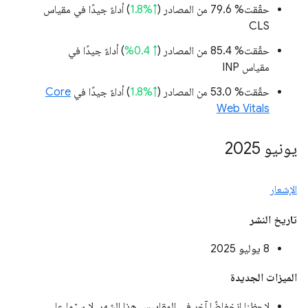
حقّقت% 79.6 من المصادر (
↑%1.8
) أداءً جيدًا في مقياس
CLS
حقّقت% 85.4 من المصادر (
↑ 0.4%
) أداءً جيدًا في
مقياس INP
حقّقت% 53.0 من المصادر (
↑%1.8
) أداءً جيدًا في
Core
Web Vitals
يونيو 2025
الإشعار
تاريخ النشر
‫8 يوليو 2025
الميزات الجديدة
لاحظنا انخفاضًا آخر في المقاييس هذا الشهر، لا سيّما على