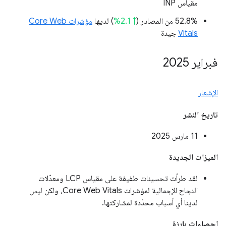
مقياس INP
‫52.8% من المصادر (
↑ 2.1%
) لديها
مؤشرات Core Web
Vitals
جيدة
فبراير 2025
الإشعار
تاريخ النشر
‫11 مارس 2025
الميزات الجديدة
لقد طرأت تحسينات طفيفة على مقياس LCP ومعدّلات
النجاح الإجمالية لمؤشرات Core Web Vitals، ولكن ليس
لدينا أي أسباب محدّدة لمشاركتها.
إحصاءات بارزة