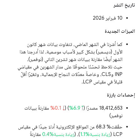
تاريخ النشر
‫10 فبراير 2026
الميزات الجديدة
كما أشرنا في الشهر الماضي، تتفاوت بيانات شهر كانون
الأول (ديسمبر) بشكل كبير لأسباب موسمية، لذا أدرجنا هذا
الشهر أيضًا مقارنة ببيانات شهر تشرين الثاني (نوفمبر)،
حيث نلاحظ تحسّنًا ملحوظًا على مدار الشهرين في مقياسَي
INP وCLS، وخاصةً معدّلات النجاح الإجمالية، وتغيّرًا أقلّ
قليلاً في مقياس LCP.
إحصاءات بارزة
‫18,412,653 مصدرًا (
↑ 6.9%
) (
↓ 0.1%
مقارنةً ببيانات
نوفمبر)
حقّقت% 68.3 من المواقع الإلكترونية أداءً جيدًا في مقياس
LCP (
زيادة بنسبة%1.1
)، (
زيادة بنسبة%0.4
مقارنةً