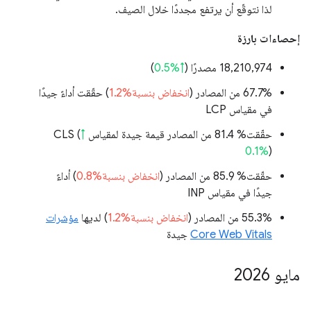
لذا نتوقّع أن يرتفع مجددًا خلال الصيف.
إحصاءات بارزة
‫18,210,974 مصدرًا (
↑%0.5
)
‫67.7% من المصادر (
انخفاض بنسبة%1.2
) حقّقت أداءً جيدًا
في مقياس LCP
حقّقت% 81.4 من المصادر قيمة جيدة لمقياس CLS (
↑
0.1%
)
حقّقت% 85.9 من المصادر (
انخفاض بنسبة%0.8
) أداءً
جيدًا في مقياس INP
‫55.3% من المصادر (
انخفاض بنسبة%1.2
) لديها
مؤشرات
Core Web Vitals
جيدة
مايو 2026