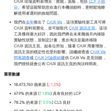
CrUX 現場資料新增至「效能」面板，包括
LCP 子部
分
。希望這能幫助您在進行本機偵錯時，更輕鬆地瞭
解使用者遇到的效能問題。
我們在
去年
推出了
CrUX Vis
，這項實驗性新工具可將
CrUX 資料視覺化，並可能取代
CrUX 資訊主頁
。這項
工具獲得廣大好評，因此我們將在未來幾個月內移除
實驗性狀態，並制定計畫，逐步淘汰並最終移除
CrUX 資訊主頁。如各位所知，隨著 CrUX 用量增加，
資訊主頁的穩定性也受到影響。請繼續透過
CrUX Vis
問卷調查
或
CrUX 討論群組
提供 CrUX Vis 意見回饋，
我們很快就會公布 CrUX 資訊主頁的淘汰時間表。
重要數據
18,473,760 個來源 (
↓ 1.2%
)
67.9% 的來源 (
↑ 1.8%
) 具有良好的 LCP
78.2% 的來源 (
↑ 0.5%
) CLS 良好