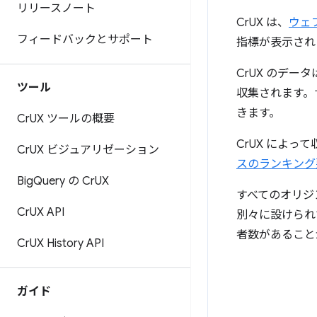
リリースノート
CrUX は、
ウェ
フィードバックとサポート
指標が表示され
CrUX のデータ
ツール
収集されます。
きます。
Cr
UX ツールの概要
CrUX によ
Cr
UX ビジュアリゼーション
スのランキング
Big
Query の Cr
UX
すべてのオリジ
Cr
UX API
別々に設けられ
者数があること
Cr
UX History API
ガイド