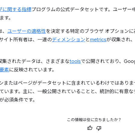
ブに関する指標
プログラムの公式データセットです。ユーザー
ます。
は、
ユーザーの適格性
を決定する特定のブラウザ オプション
サイト所有者は、一連の
ディメンション
と
metrics
が収集され
って収集されたデータは、さまざまな
tools
で公開されており、Goog
要素
に反映されています。
ンまたはページがデータセットに含まれているわけではありま
ています。主に、一般公開されていることと、統計的に有意な
が必須条件です。
この情報は役に立ちましたか？