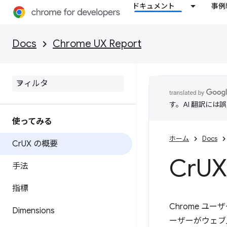
ドキュメント
事例
Docs
Chrome UX Report
す。AI 翻訳に
使ってみる
ホーム
Docs
Cr
UX の概要
Cr
U
手法
指標
Chrome ユー
Dimensions
ーザーがウェブ