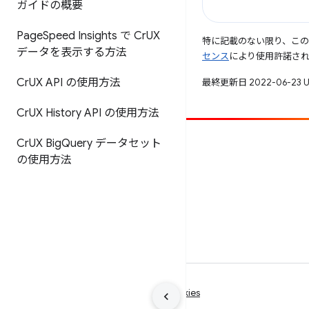
ガイドの概要
Page
Speed Insights で Cr
UX
特に記載のない限り、こ
データを表示する方法
センス
により使用許諾さ
Cr
UX API の使用方法
最終更新日 2022-06-23 
Cr
UX History API の使用方法
Cr
UX Big
Query データセット
投稿
の使用方法
バグを報告
未解決の問題を見る
利用規約
プライバシー
Manage cookies