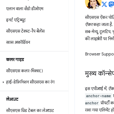
एलान वाला शैडो डीओएम
सीएसएस ऐंकर पोज़ि
इनर्ट एट्रिब्यूट
ऐंकर
कहा जाता है. 
सीएसएस टेक्स्ट-रैप बैलेंस
सब-मेन्यू, टूलटिप, 
की लाइब्रेरी पर निर
खास अकॉर्डियन
Browser Suppo
कलर गाइड
सीएसएस कलर-मिक्स()
मुख्य कॉन्स
हाई-डेफ़िनिशन सीएसएस का रंग
इस एपीआई में,
ऐंक
anchor-name
प
लेआउट
anchor
प्रॉपर्टी
रखा गया एलिमेंट हो
सीएसएस ग्रिड टेबल का लेआउट