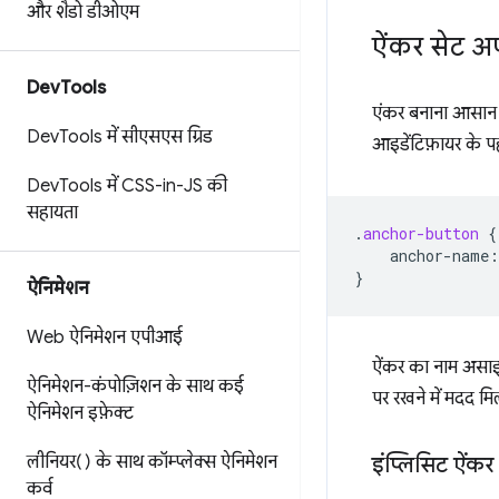
और शैडो डीओएम
ऐंकर सेट अ
Dev
Tools
एंकर बनाना आसान ह
Dev
Tools में सीएसएस ग्रिड
आइडेंटिफ़ायर के प
Dev
Tools में CSS-in-JS की
सहायता
.
anchor-button
{
anchor-name
:
}
ऐनिमेशन
Web ऐनिमेशन एपीआई
ऐंकर का नाम असाइ
ऐनिमेशन-कंपोज़िशन के साथ कई
पर रखने में मदद मि
ऐनिमेशन इफ़ेक्ट
इंप्लिसिट ऐंकर
लीनियर() के साथ कॉम्प्लेक्स ऐनिमेशन
कर्व