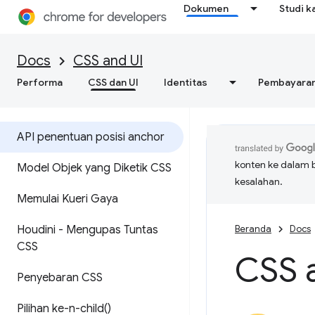
Dokumen
Studi k
Docs
CSS and UI
Performa
CSS dan UI
Identitas
Pembayara
API penentuan posisi anchor
konten ke dalam 
Model Objek yang Diketik CSS
kesalahan.
Memulai Kueri Gaya
Houdini - Mengupas Tuntas
Beranda
Docs
CSS
CSS a
Penyebaran CSS
Pilihan
ke-n-child(
)