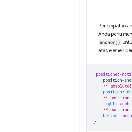
Penempatan anc
Anda perlu m
anchor()
untu
atas elemen pe
.
positioned-noti
position-anc
/* absolutel
position
:
ab
/* position 
right
:
ancho
/* position 
bottom
:
anch
}