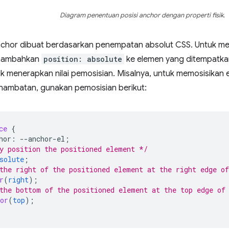
Diagram penentuan posisi anchor dengan properti fisik.
hor dibuat berdasarkan penempatan absolut CSS. Untuk me
enambahkan
position: absolute
ke elemen yang ditempatka
k menerapkan nilai pemosisian. Misalnya, untuk memosisikan e
nambatan, gunakan pemosisian berikut:
ce
{
hor
:
--
anchor-el
;
y position the positioned element */
solute
;
the right of the positioned element at the right edge o
r
(
right
);
the bottom of the positioned element at the top edge of
or
(
top
);