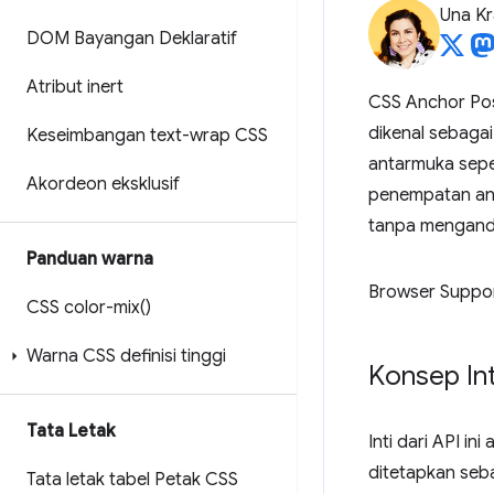
Una Kr
DOM Bayangan Deklaratif
Atribut inert
CSS Anchor Pos
dikenal sebaga
Keseimbangan text-wrap CSS
antarmuka seper
Akordeon eksklusif
penempatan anc
tanpa menganda
Panduan warna
Browser Suppo
CSS
color-mix(
)
Warna CSS definisi tinggi
Konsep Int
Tata Letak
Inti dari API i
ditetapkan seba
Tata letak tabel Petak CSS