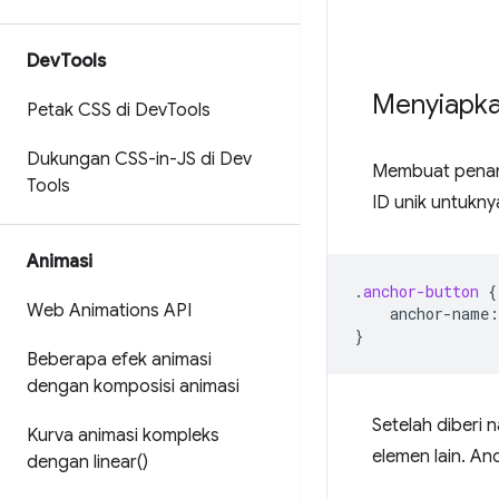
Dev
Tools
Menyiapka
Petak CSS di Dev
Tools
Dukungan CSS-in-JS di Dev
Membuat penand
Tools
ID unik untukny
Animasi
.
anchor-button
{
Web Animations API
anchor-name
:
}
Beberapa efek animasi
dengan komposisi animasi
Setelah diberi
Kurva animasi kompleks
elemen lain. A
dengan
linear(
)