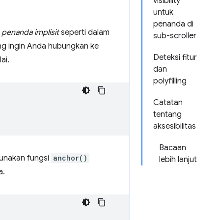
visibility
untuk
penanda di
n
penanda implisit
seperti dalam
sub-scroller
g ingin Anda hubungkan ke
Deteksi fitur
ai.
dan
polyfilling
Catatan
tentang
aksesibilitas
Bacaan
unakan fungsi
anchor()
lebih lanjut
a.