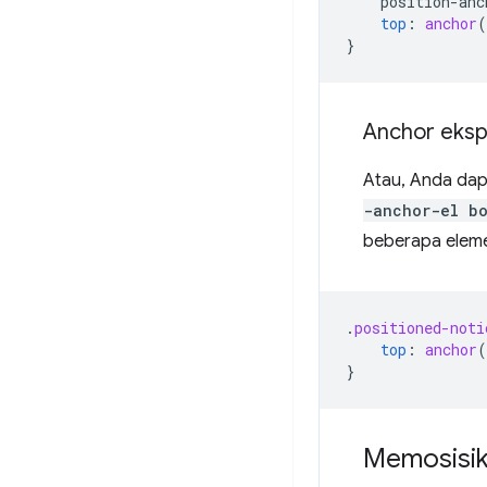
position-anc
top
:
anchor
(
}
Anchor ekspl
Atau, Anda dap
-anchor-el bo
beberapa eleme
.
positioned-noti
top
:
anchor
(
}
Memosisik