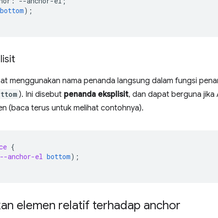
hor
:
--
anchor-el
;
bottom
);
isit
at menggunakan nama penanda langsung dalam fungsi penan
ttom
). Ini disebut
penanda eksplisit
, dan dapat berguna jika
n (baca terus untuk melihat contohnya).
ce
{
--anchor-el
bottom
);
an elemen relatif terhadap anchor