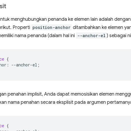
sit
untuk menghubungkan penanda ke elemen lain adalah denga
rikut. Properti
position-anchor
ditambahkan ke elemen yan
emiliki nama penanda (dalam hal ini
--anchor-el
) sebagai nil
ce
{
hor
:
--
anchor-el
;
n penahan implisit, Anda dapat memosisikan elemen mengg
an nama penahan secara eksplisit pada argumen pertamany
ce
{