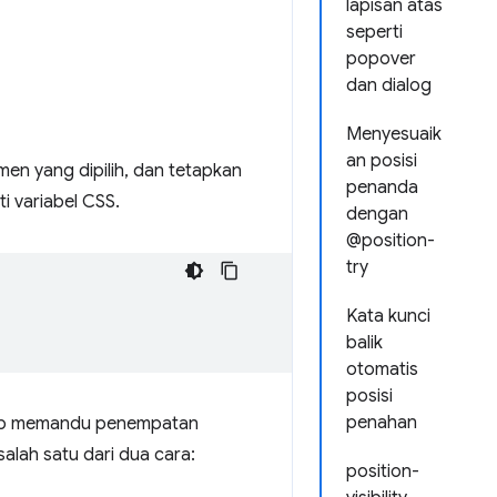
lapisan atas
seperti
popover
dan dialog
Menyesuaik
an posisi
n yang dipilih, dan tetapkan
penanda
i variabel CSS.
dengan
@position-
try
Kata kunci
balik
otomatis
posisi
penahan
iap memandu penempatan
alah satu dari dua cara:
position-