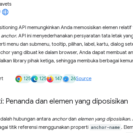
avets
itioning API memungkinkan Anda memosisikan elemen relatif 
i
anchor
. API ini menyederhanakan persyaratan tata letak yan
ti menu dan submenu, tooltip, pilihan, label, kartu, dialog se
hor yang dibuat ke dalam browser, Anda dapat membuat an
lkan library pihak ketiga, sehingga membuka berbagai kemung
125
125
147
26
rt
Source
i: Penanda dan elemen yang diposisikan
ni adalah hubungan antara
anchor
dan
elemen yang diposisikan
.
gai titik referensi menggunakan properti
anchor-name
. Ele