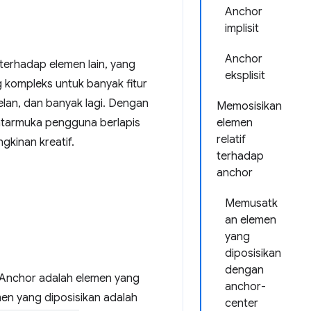
Anchor
implisit
Anchor
terhadap elemen lain, yang
eksplisit
g kompleks untuk banyak fitur
telan, dan banyak lagi. Dengan
Memosisikan
tarmuka pengguna berlapis
elemen
relatif
kinan kreatif.
terhadap
anchor
Memusatk
an elemen
yang
diposisikan
dengan
 Anchor adalah elemen yang
anchor-
men yang diposisikan adalah
center