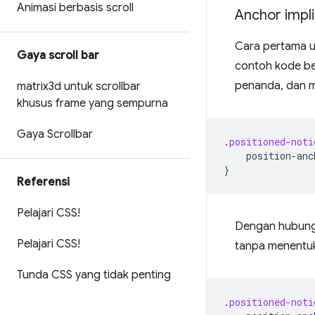
Animasi berbasis scroll
Anchor impli
Cara pertama 
Gaya scroll bar
contoh kode be
penanda, dan m
matrix3d untuk scrollbar
khusus frame yang sempurna
Gaya Scrollbar
.
positioned-noti
position-anc
}
Referensi
Pelajari CSS!
Dengan hubunga
Pelajari CSS!
tanpa menentuk
Tunda CSS yang tidak penting
.
positioned-noti