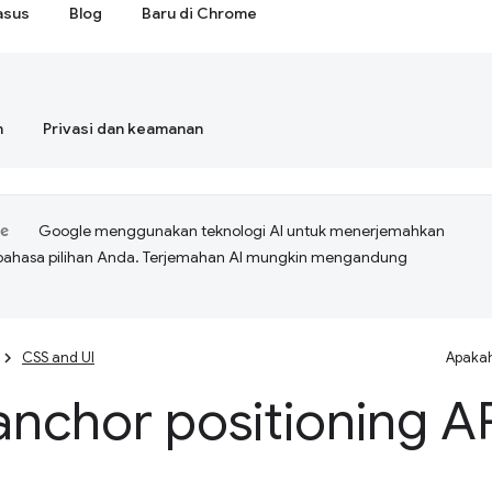
asus
Blog
Baru di Chrome
n
Privasi dan keamanan
Google menggunakan teknologi AI untuk menerjemahkan
bahasa pilihan Anda. Terjemahan AI mungkin mengandung
CSS and UI
Apakah
nchor positioning A