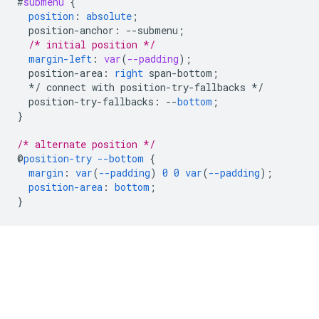
#
submenu
{
position
:
absolute
;
position-anchor
:
--
submenu
;
/* initial position */
margin-left
:
var
(
--padding
);
position-area
:
right
span-bottom
;
*/
connect
with
position-try-fallbacks
*/
position-try-fallbacks
:
--
bottom
;
}
/* alternate position */
@
position-try
--bottom
{
margin
:
var
(
--padding
)
0
0
var
(
--padding
);
position-area
:
bottom
;
}