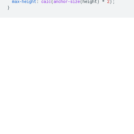
max-height
:
calc
(
anchor-size
(
height
)
*
2
);
}