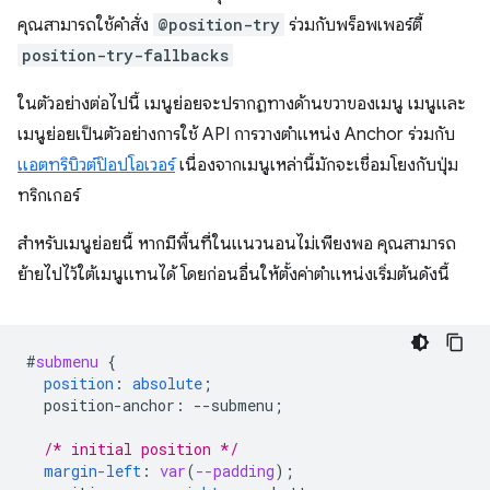
คุณสามารถใช้คำสั่ง
@position-try
ร่วมกับพร็อพเพอร์ตี้
position-try-fallbacks
ในตัวอย่างต่อไปนี้ เมนูย่อยจะปรากฏทางด้านขวาของเมนู เมนูและ
เมนูย่อยเป็นตัวอย่างการใช้ API การวางตำแหน่ง Anchor ร่วมกับ
แอตทริบิวต์ป๊อปโอเวอร์
เนื่องจากเมนูเหล่านี้มักจะเชื่อมโยงกับปุ่ม
ทริกเกอร์
สำหรับเมนูย่อยนี้ หากมีพื้นที่ในแนวนอนไม่เพียงพอ คุณสามารถ
ย้ายไปไว้ใต้เมนูแทนได้ โดยก่อนอื่นให้ตั้งค่าตำแหน่งเริ่มต้นดังนี้
#
submenu
{
position
:
absolute
;
position-anchor
:
--
submenu
;
/* initial position */
margin-left
:
var
(
--padding
);