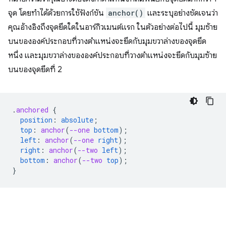
จุด โดยทำได้ด้วยการใช้ฟังก์ชัน
anchor()
และระบุอย่างชัดเจนว่า
คุณอ้างอิงถึงจุดยึดใดในอาร์กิวเมนต์แรก ในตัวอย่างต่อไปนี้ มุมซ้าย
บนขององค์ประกอบที่วางตำแหน่งจะยึดกับมุมขวาล่างของจุดยึด
หนึ่ง และมุมขวาล่างขององค์ประกอบที่วางตำแหน่งจะยึดกับมุมซ้าย
บนของจุดยึดที่ 2
.
anchored
{
position
:
absolute
;
top
:
anchor
(
--one
bottom
);
left
:
anchor
(
--one
right
);
right
:
anchor
(
--two
left
);
bottom
:
anchor
(
--two
top
);
}