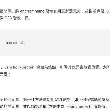
簡單。將 anchor-name 屬性套用至所選元素，並指派專屬 I
 CSS 變數一樣。
--
anchor-el
;
，
.anchor-button
會做為錨點，引導其他元素放置位置。您
元素：
至其他元素，第一種方法是使用
隱含錨點
，如下列程式碼範例所
錨點的元素，並以錨點名稱 (本例中為
--anchor-el
) 做為值。