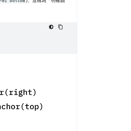
-el bottom
)。這稱為「明確錨