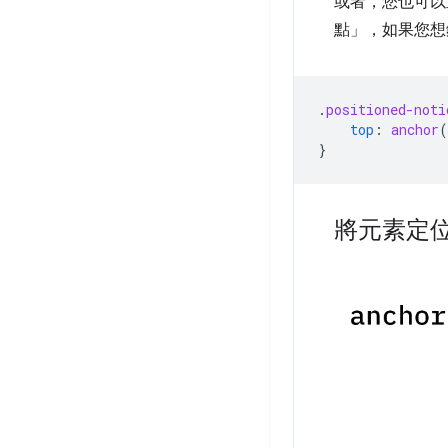
或者，您也可以
點」
，如果您想
.
positioned-noti
top
:
anchor
(
}
將元素定