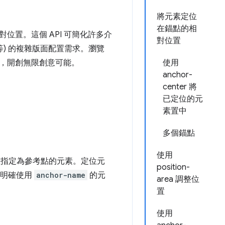
將元素定位
在錨點的相
相對位置。這個 API 可簡化許多介
對位置
) 的複雜版面配置需求。瀏覽
，開創無限創意可能。
使用
anchor-
center 將
已定位的元
素置中
多個錨點
使用
指定為參考點的元素。定位元
position-
中明確使用
anchor-name
的元
area 調整位
置
使用