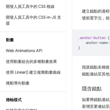
開發人員工具中的 CSS 格線
建立錨點的過程很
開發人員工具中的 CSS-in-JS 支
號前置字元，就像
援
.
anchor-button
{
動畫
anchor-name
:
}
Web Animations API
使用動畫組合的多種動畫效果
指派錨點名稱後
使用
Linear(
) 建立複雜動畫曲線
錨點連結至其他
捲動導向動畫
隱含錨點
如要將錨點連結
捲軸樣式
新增至要連結至