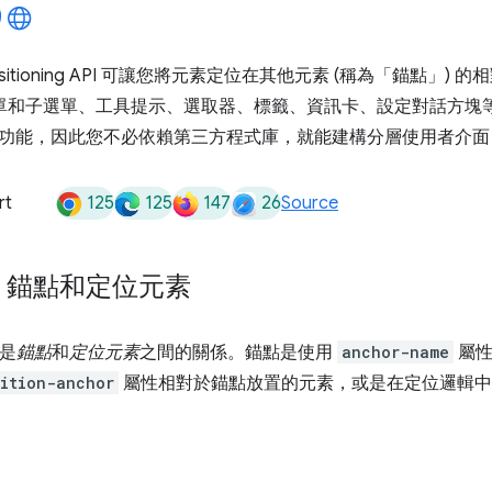
 Positioning API 可讓您將元素定位在其他元素 (稱為「錨點」
) 的
選單和子選單、工具提示、選取器、標籤、資訊卡、設定對話方塊等
功能，因此您不必依賴第三方程式庫，就能建構分層使用者介面
125
125
147
26
rt
Source
：錨點和定位元素
心是
錨點
和
定位元素
之間的關係。錨點是使用
anchor-name
屬性
ition-anchor
屬性相對於錨點放置的元素，或是在定位邏輯