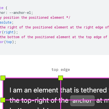
ce
{
hor
:
--
anchor-el
;
y position the positioned element */
solute
;
the right of the positioned element at the right edge o
r
(
right
);
the bottom of the positioned element at the top edge of
or
(
top
);