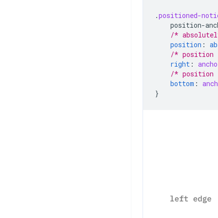
.
positioned-noti
position-anc
/* absolutel
position
:
ab
/* position 
right
:
ancho
/* position 
bottom
:
anch
}