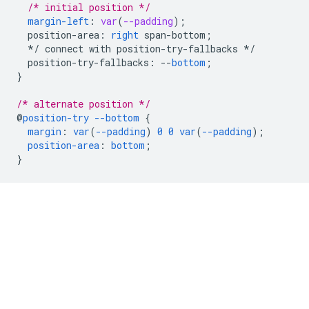
/* initial position */
margin-left
:
var
(
--padding
);
position-area
:
right
span-bottom
;
*/
connect
with
position-try-fallbacks
*/
position-try-fallbacks
:
--
bottom
;
}
/* alternate position */
@
position-try
--bottom
{
margin
:
var
(
--padding
)
0
0
var
(
--padding
);
position-area
:
bottom
;
}