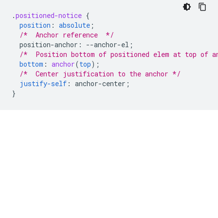
.
positioned-notice
{
position
:
absolute
;
/*  Anchor reference  */
position-anchor
:
--
anchor-el
;
/*  Position bottom of positioned elem at top of a
bottom
:
anchor
(
top
);
/*  Center justification to the anchor */
justify-self
:
anchor-center
;
}