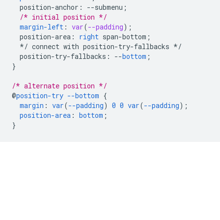
position-anchor
:
--
submenu
;
/* initial position */
margin-left
:
var
(
--padding
);
position-area
:
right
span-bottom
;
*/
connect
with
position-try-fallbacks
*/
position-try-fallbacks
:
--
bottom
;
}
/* alternate position */
@
position-try
--bottom
{
margin
:
var
(
--padding
)
0
0
var
(
--padding
);
position-area
:
bottom
;
}