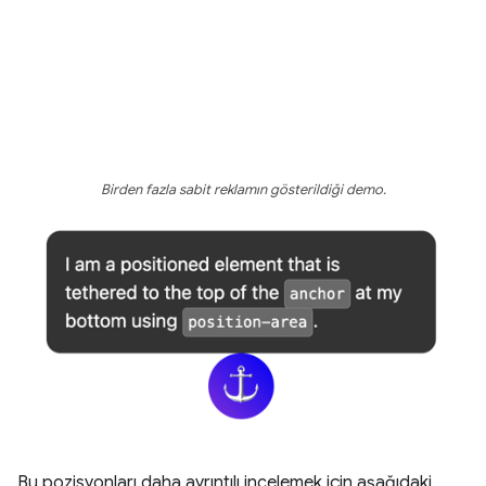
Birden fazla sabit reklamın gösterildiği demo.
Bu pozisyonları daha ayrıntılı incelemek için aşağıdaki