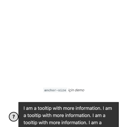
anchor-size
için demo