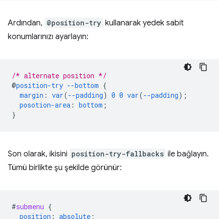
Ardından,
@position-try
kullanarak yedek sabit
konumlarınızı ayarlayın:
/* alternate position */
@
position-try
--bottom
{
margin
:
var
(
--padding
)
0
0
var
(
--padding
);
posotion-area
:
bottom
;
}
Son olarak, ikisini
position-try-fallbacks
ile bağlayın.
Tümü birlikte şu şekilde görünür:
#
submenu
{
position
:
absolute
;