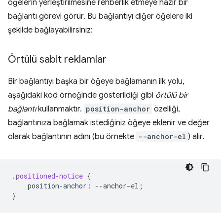
öğelerin yerleştirilmesine rehberlik etmeye hazır bir
bağlantı görevi görür. Bu bağlantıyı diğer öğelere iki
şekilde bağlayabilirsiniz:
Örtülü sabit reklamlar
Bir bağlantıyı başka bir öğeye bağlamanın ilk yolu,
aşağıdaki kod örneğinde gösterildiği gibi
örtülü bir
bağlantı
kullanmaktır.
position-anchor
özelliği,
bağlantınıza bağlamak istediğiniz öğeye eklenir ve değer
olarak bağlantının adını (bu örnekte
--anchor-el
) alır.
.
positioned-notice
{
position-anchor
:
--
anchor-el
;
}