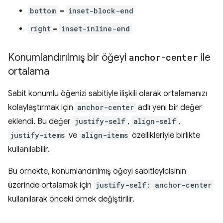
bottom
=
inset-block-end
right
=
inset-inline-end
Konumlandırılmış bir öğeyi
anchor-center
ile
ortalama
Sabit konumlu öğenizi sabitiyle ilişkili olarak ortalamanızı
kolaylaştırmak için
anchor-center
adlı yeni bir değer
eklendi. Bu değer
justify-self
,
align-self
,
justify-items
ve
align-items
özellikleriyle birlikte
kullanılabilir.
Bu örnekte, konumlandırılmış öğeyi sabitleyicisinin
üzerinde ortalamak için
justify-self: anchor-center
kullanılarak önceki örnek değiştirilir.