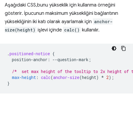
Aşağıdaki CSS,bunu yükseklik için kullanma örneğini
gösterir. İpucunun maksimum yüksekliğini bağlantının
yüksekliğinin iki katı olarak ayarlamak için
anchor-
size(height)
işlevi içinde
calc()
kullanılır.
.
positioned-notice
{
position-anchor
:
--
question-mark
;
/*  set max height of the tooltip to 2x height of 
max-height
:
calc
(
anchor-size
(
height
)
*
2
);
}