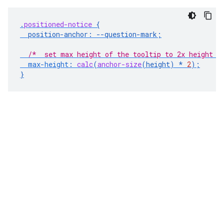
.
positioned-notice
{
position-anchor
:
--
question-mark
;
/*  set max height of the tooltip to 2x height o
max-height
:
calc
(
anchor-size
(
height
)
*
2
);
}