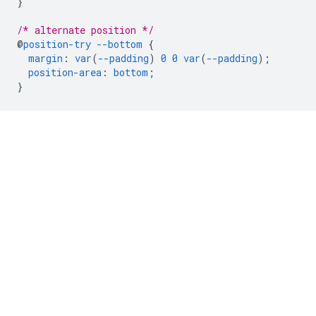
}
/* alternate position */
@
position-try
--bottom
{
margin
:
var
(
--padding
)
0
0
var
(
--padding
);
position-area
:
bottom
;
}