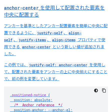
anchor-center
を使用して配置された要素を
中央に配置する
アンカーを基準としたアンカー配置要素を簡単に中央に配
置できるように、
justify-self
、
align-
self
、
justify-items
、
align-items
プロパティで使
用できる
anchor-center
という新しい値が追加されま
した。
この例では、
justify-self: anchor-center
を使用し
て、配置された要素をアンカーの上に中央揃えにすること
で、前の例を変更しています。
.
positioned-notice
{
position
:
absolute
;
/*  Anchor reference  */
position-anchor
:
--
anchor-el
;