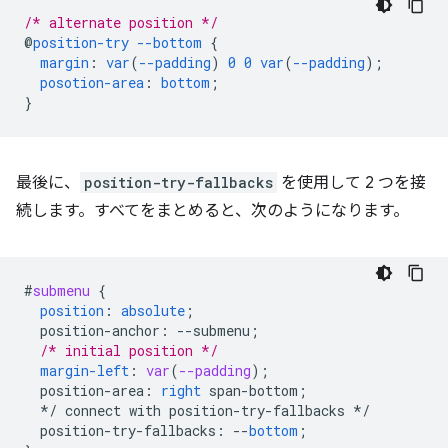
/* alternate position */
@
position-try
--bottom
{
margin
:
var
(
--padding
)
0
0
var
(
--padding
);
posotion-area
:
bottom
;
}
最後に、
position-try-fallbacks
を使用して 2 つを接
続します。すべてをまとめると、次のようになります。
#
submenu
{
position
:
absolute
;
position-anchor
:
--
submenu
;
/* initial position */
margin-left
:
var
(
--padding
);
position-area
:
right
span-bottom
;
*/
connect
with
position-try-fallbacks
*/
position-try-fallbacks
:
--
bottom
;