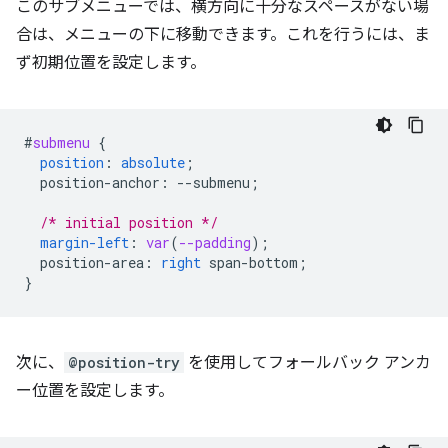
このサブメニューでは、横方向に十分なスペースがない場
合は、メニューの下に移動できます。これを行うには、ま
ず初期位置を設定します。
#
submenu
{
position
:
absolute
;
position-anchor
:
--
submenu
;
/* initial position */
margin-left
:
var
(
--padding
);
position-area
:
right
span-bottom
;
}
次に、
@position-try
を使用してフォールバック アンカ
ー位置を設定します。