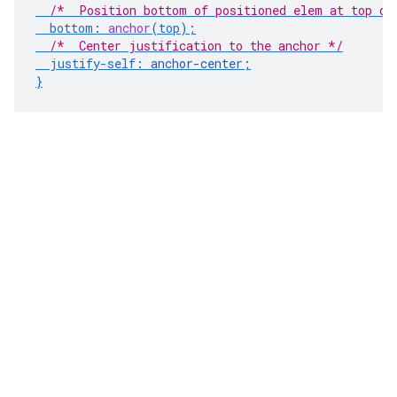
/*  Position bottom of positioned elem at top of
bottom
:
anchor
(
top
);
/*  Center justification to the anchor */
justify-self
:
anchor-center
;
}