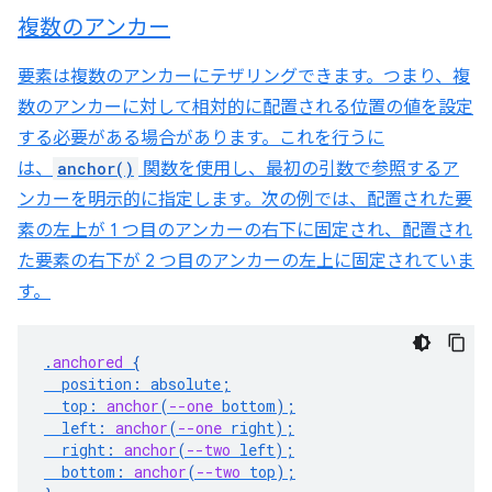
複数のアンカー
要素は複数のアンカーにテザリングできます。つまり、複
数のアンカーに対して相対的に配置される位置の値を設定
する必要がある場合があります。これを行うに
は、
anchor()
関数を使用し、最初の引数で参照するア
ンカーを明示的に指定します。次の例では、配置された要
素の左上が 1 つ目のアンカーの右下に固定され、配置され
た要素の右下が 2 つ目のアンカーの左上に固定されていま
す。
.
anchored
{
position
:
absolute
;
top
:
anchor
(
--one
bottom
);
left
:
anchor
(
--one
right
);
right
:
anchor
(
--two
left
);
bottom
:
anchor
(
--two
top
);