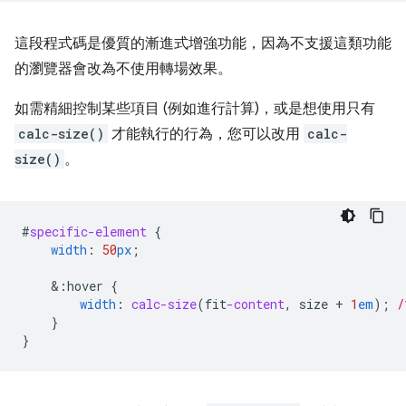
這段程式碼是優質的漸進式增強功能，因為不支援這類功能
的瀏覽器會改為不使用轉場效果。
如需精細控制某些項目 (例如進行計算)，或是想使用只有
calc-size()
才能執行的行為，您可以改用
calc-
size()
。
#
specific-element
{
width
:
50
px
;
&
:hover
{
width
:
calc-size
(
fit
-content
,
size
+
1
em
);
/
}
}