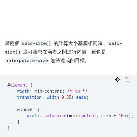
當兩個
calc-size()
的計算大小基底相同時，
calc-
size()
還可讓您在兩者之間進行內插。這也是
interpolate-size
無法達成的目標。
#
element
{
width
:
min-content
;
/* 👈 */
transition
:
width
0.35
s
ease
;
&
:hover
{
width
:
calc-size
(
min
-content
,
size
+
10
px
);
}
}