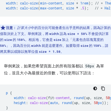
width
:
calc-size
(
min-content
,
size
+
1rem
);
//
=
The
width
:
calc-size
(
max-content
,
size
*
.
5
);
//
=
Hal
注意：
計算大小
中的百分比可能會產生出乎意料的結果，因為計算的
值取決於上下文。舉例來說，將
設為
不會提供計算
width
size + 50%
的
的
。相反地，它會是
加上「元素包含區塊寬度的
size
150%
size
」，因為百分比
就是這麼運作。如要取得
的
，請
50%
width
size
150%
將其乘以或除以無單位值
。
size * 1.50
舉例來說，如果您希望頁面上的所有段落都以
50px
為單
位，並且大小為最接近的倍數，可以使用以下語法：
p
{
width
:
calc-size
(
fit
-content
,
round
(
up
,
size
,
50
height
:
calc-size
(
auto
,
round
(
up
,
size
,
50
px
));
}