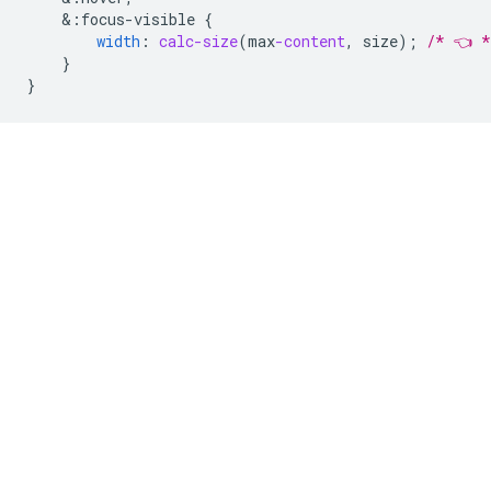
&
:focus-visible
{
width
:
calc-size
(
max
-content
,
size
);
/* 👈 *
}
}