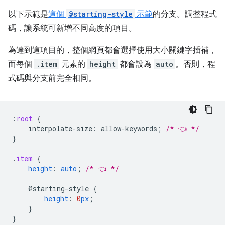
以下示範是
這個
@starting-style
示範
的分支。調整程式
碼，讓系統可新增不同高度的項目。
為達到這項目的，整個網頁都會選擇使用大小關鍵字插補，
而每個
.item
元素的
height
都會設為
auto
。否則，程
式碼與分支前完全相同。
:
root
{
interpolate-size
:
allow-keywords
;
/* 👈 */
}
.
item
{
height
:
auto
;
/* 👈 */
@starting-style
{
height
:
0
px
;
}
}