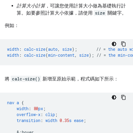
計算大小計算
，可讓您使用計算大小做為基礎執行計
算。如要參照計算大小依據，請使用
size
關鍵字。
例如：
width
:
calc-size
(
auto
,
size
);
//
=
the
auto
w
width
:
calc-size
(
min-content
,
size
);
//
=
the
min-co
將
calc-size()
新增至原始示範，程式碼如下所示：
nav
a
{
width
:
80
px
;
overflow-x
:
clip
;
transition
:
width
0.35
s
ease
;
&
:hover,