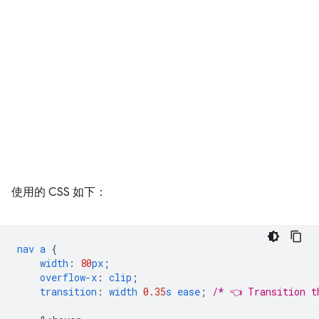
使用的 CSS 如下：
nav
a
{
width
:
80
px
;
overflow-x
:
clip
;
transition
:
width
0.35
s
ease
;
/* 👈 Transition t