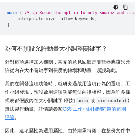
main
{
/* 👈 Scope the opt-in to only <main> and its
interpolate-size
:
allow-keywords
;
}
為何不預設允許動畫大小調整關鍵字？
針對這項選擇加入機制，常見的意見回饋是瀏覽器應該只允
許從內在大小關鍵字到長度的轉場和動畫，
預設
為此。
我們在開發這項功能時，就研究過啟用這項行為的選項。工
作小組發現，預設啟用這項功能無法向後相容，因為許多樣
式表都假設內在大小關鍵字 (例如
auto
或
min-content
)
無法製作動畫。詳情請參閱
CSS 工作小組相關問題的這則
評論
。
因此，這項屬性為選用屬性。由於繼承特徵，在整份文件中