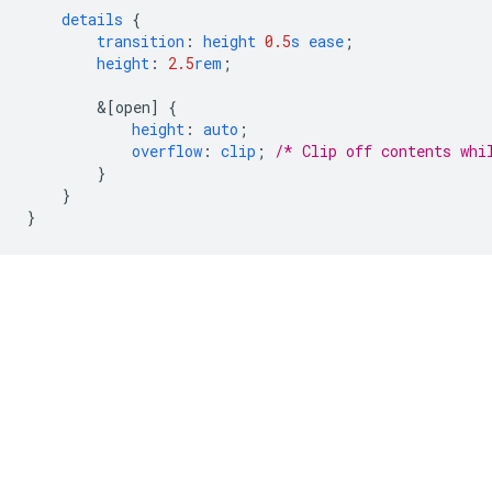
details
{
transition
:
height
0.5
s
ease
;
height
:
2.5
rem
;
&
[open]
{
height
:
auto
;
overflow
:
clip
;
/* Clip off contents whi
}
}
}