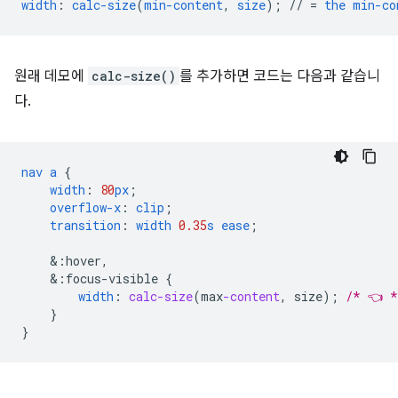
width
:
calc-size
(
min-content
,
size
);
//
=
the
min-co
원래 데모에
calc-size()
를 추가하면 코드는 다음과 같습니
다.
nav
a
{
width
:
80
px
;
overflow-x
:
clip
;
transition
:
width
0.35
s
ease
;
&
:hover,
&
:focus-visible
{
width
:
calc-size
(
max
-content
,
size
);
/* 👈 *
}
}