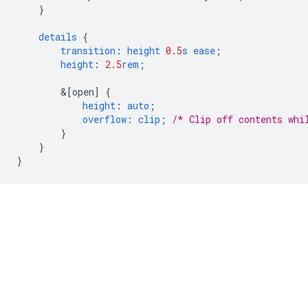
}
details
{
transition
:
height
0.5
s
ease
;
height
:
2.5
rem
;
&
[open]
{
height
:
auto
;
overflow
:
clip
;
/* Clip off contents whi
}
}
}