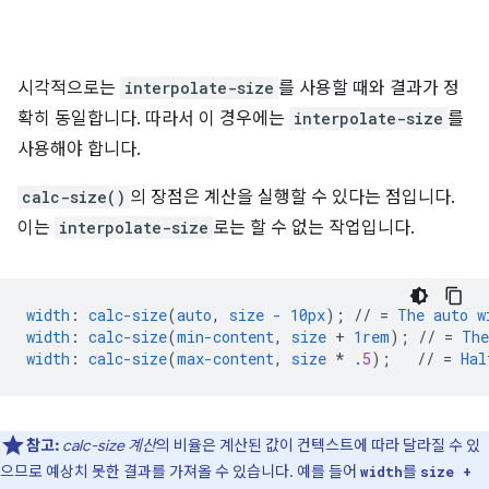
시각적으로는
interpolate-size
를 사용할 때와 결과가 정
확히 동일합니다. 따라서 이 경우에는
interpolate-size
를
사용해야 합니다.
calc-size()
의 장점은 계산을 실행할 수 있다는 점입니다.
이는
interpolate-size
로는 할 수 없는 작업입니다.
width
:
calc-size
(
auto
,
size
-
10px
);
//
=
The
auto
w
width
:
calc-size
(
min-content
,
size
+
1rem
);
//
=
The
width
:
calc-size
(
max-content
,
size
*
.
5
);
//
=
Hal
참고:
calc-size 계산
의 비율은 계산된 값이 컨텍스트에 따라 달라질 수 있
으므로 예상치 못한 결과를 가져올 수 있습니다. 예를 들어
를
width
size +