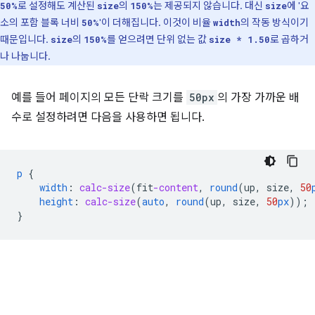
로 설정해도 계산된
의
는 제공되지 않습니다. 대신
에 '요
50%
size
150%
size
소의 포함 블록 너비
'이 더해집니다. 이것이 비율
의 작동 방식이기
50%
width
때문입니다.
의
를 얻으려면 단위 없는 값
로 곱하거
size
150%
size * 1.50
나 나눕니다.
예를 들어 페이지의 모든 단락 크기를
50px
의 가장 가까운 배
수로 설정하려면 다음을 사용하면 됩니다.
p
{
width
:
calc-size
(
fit
-content
,
round
(
up
,
size
,
50
height
:
calc-size
(
auto
,
round
(
up
,
size
,
50
px
));
}