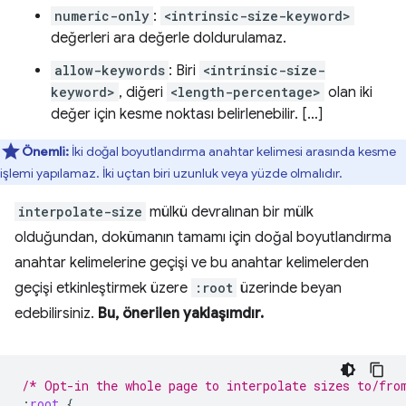
numeric-only
:
<intrinsic-size-keyword>
değerleri ara değerle doldurulamaz.
allow-keywords
: Biri
<intrinsic-size-
keyword>
, diğeri
<length-percentage>
olan iki
değer için kesme noktası belirlenebilir. […]
Önemli:
İki doğal boyutlandırma anahtar kelimesi arasında kesme
işlemi yapılamaz. İki uçtan biri uzunluk veya yüzde olmalıdır.
interpolate-size
mülkü devralınan bir mülk
olduğundan, dokümanın tamamı için doğal boyutlandırma
anahtar kelimelerine geçişi ve bu anahtar kelimelerden
geçişi etkinleştirmek üzere
:root
üzerinde beyan
edebilirsiniz.
Bu, önerilen yaklaşımdır.
/* Opt-in the whole page to interpolate sizes to/fro
:
root
{