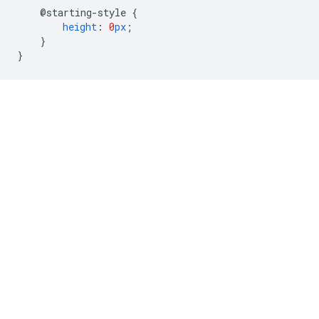
@starting-style
{
height
:
0
px
;
}
}