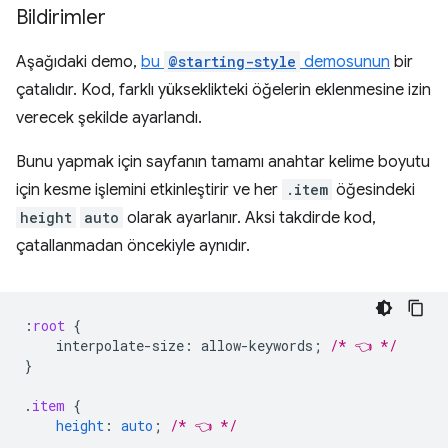
Bildirimler
Aşağıdaki demo,
bu
@starting-style
demosunun
bir
çatalıdır. Kod, farklı yükseklikteki öğelerin eklenmesine izin
verecek şekilde ayarlandı.
Bunu yapmak için sayfanın tamamı anahtar kelime boyutu
için kesme işlemini etkinleştirir ve her
.item
öğesindeki
height
auto
olarak ayarlanır. Aksi takdirde kod,
çatallanmadan öncekiyle aynıdır.
:
root
{
interpolate-size
:
allow-keywords
;
/* 👈 */
}
.
item
{
height
:
auto
;
/* 👈 */