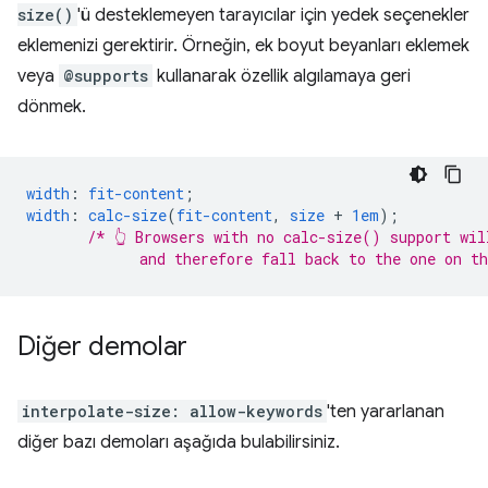
size()
'ü desteklemeyen tarayıcılar için yedek seçenekler
eklemenizi gerektirir. Örneğin, ek boyut beyanları eklemek
veya
@supports
kullanarak özellik algılamaya geri
dönmek.
width
:
fit-content
;
width
:
calc-size
(
fit-content
,
size
+
1em
);
/* 👆 Browsers with no calc-size() support wil
             and therefore fall back to the one on t
Diğer demolar
interpolate-size: allow-keywords
'ten yararlanan
diğer bazı demoları aşağıda bulabilirsiniz.