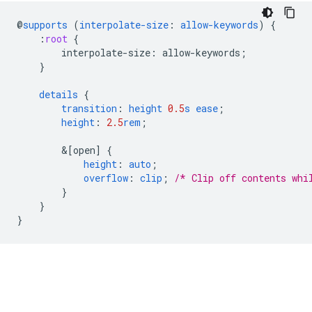
@
supports
(
interpolate-size
:
allow-keywords
)
{
:
root
{
interpolate-size
:
allow-keywords
;
}
details
{
transition
:
height
0.5
s
ease
;
height
:
2.5
rem
;
&
[open]
{
height
:
auto
;
overflow
:
clip
;
/* Clip off contents whi
}
}
}