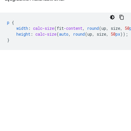
p
{
width
:
calc-size
(
fit
-content
,
round
(
up
,
size
,
50
height
:
calc-size
(
auto
,
round
(
up
,
size
,
50
px
));
}