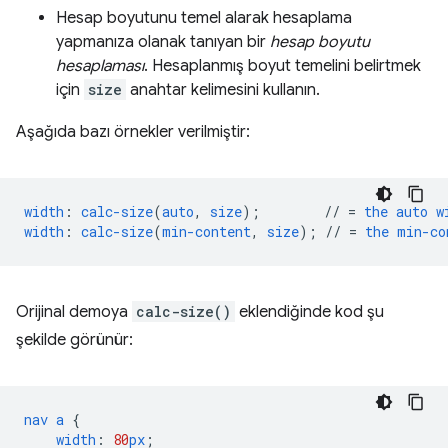
Hesap boyutunu temel alarak hesaplama
yapmanıza olanak tanıyan bir
hesap boyutu
hesaplaması
. Hesaplanmış boyut temelini belirtmek
için
size
anahtar kelimesini kullanın.
Aşağıda bazı örnekler verilmiştir:
width
:
calc-size
(
auto
,
size
);
//
=
the
auto
w
width
:
calc-size
(
min-content
,
size
);
//
=
the
min-co
Orijinal demoya
calc-size()
eklendiğinde kod şu
şekilde görünür:
nav
a
{
width
:
80
px
;