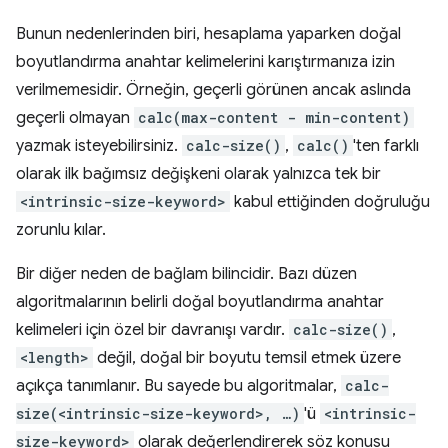
Bunun nedenlerinden biri, hesaplama yaparken doğal
boyutlandırma anahtar kelimelerini karıştırmanıza izin
verilmemesidir. Örneğin, geçerli görünen ancak aslında
geçerli olmayan
calc(max-content - min-content)
yazmak isteyebilirsiniz.
calc-size()
,
calc()
'ten farklı
olarak ilk bağımsız değişkeni olarak yalnızca tek bir
<intrinsic-size-keyword>
kabul ettiğinden doğruluğu
zorunlu kılar.
Bir diğer neden de bağlam bilincidir. Bazı düzen
algoritmalarının belirli doğal boyutlandırma anahtar
kelimeleri için özel bir davranışı vardır.
calc-size()
,
<length>
değil, doğal bir boyutu temsil etmek üzere
açıkça tanımlanır. Bu sayede bu algoritmalar,
calc-
size(<intrinsic-size-keyword>, …)
'ü
<intrinsic-
size-keyword>
olarak değerlendirerek söz konusu