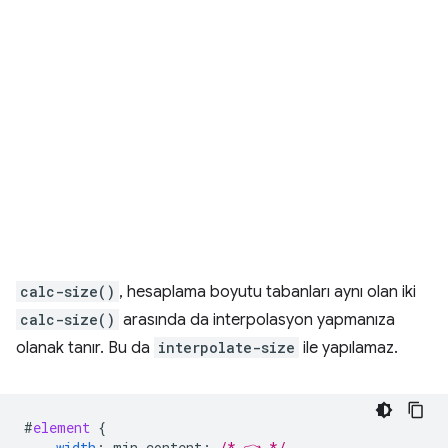
calc-size()
, hesaplama boyutu tabanları aynı olan iki
calc-size()
arasında da interpolasyon yapmanıza
olanak tanır. Bu da
interpolate-size
ile yapılamaz.
#
element
{
width
:
min-content
;
/* 👈 */