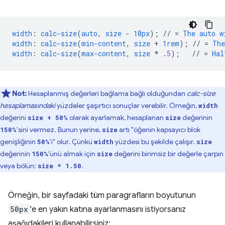
width
:
calc-size
(
auto
,
size
-
10px
);
//
=
The
auto
w
width
:
calc-size
(
min-content
,
size
+
1rem
);
//
=
The
width
:
calc-size
(
max-content
,
size
*
.
5
);
//
=
Hal
Not:
Hesaplanmış değerleri bağlama bağlı olduğundan
calc-size
hesaplamasındaki
yüzdeler şaşırtıcı sonuçlar verebilir. Örneğin,
width
değerini
olarak ayarlamak, hesaplanan
değerinin
size + 50%
size
'sini vermez. Bunun yerine,
artı "öğenin kapsayıcı blok
150%
size
genişliğinin
'i" olur. Çünkü
yüzdesi bu şekilde çalışır.
50%
width
size
değerinin
'ünü almak için
değerini birimsiz bir değerle çarpın
150%
size
veya bölün:
.
size * 1.50
Örneğin, bir sayfadaki tüm paragrafların boyutunun
50px
'e en yakın katına ayarlanmasını istiyorsanız
aşağıdakileri kullanabilirsiniz: