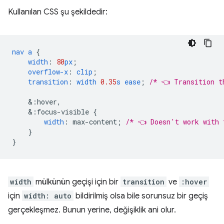
Kullanılan CSS şu şekildedir:
nav
a
{
width
:
80
px
;
overflow-x
:
clip
;
transition
:
width
0.35
s
ease
;
/* 👈 Transition t
&
:hover,
&
:focus-visible
{
width
:
max-content
;
/* 👈 Doesn't work with 
}
}
width
mülkünün geçişi için bir
transition
ve
:hover
için
width: auto
bildirilmiş olsa bile sorunsuz bir geçiş
gerçekleşmez. Bunun yerine, değişiklik ani olur.