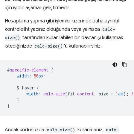
için iyi bir aşamalı geliştirmedir.
Hesaplama yapma gibi işlemler üzerinde daha ayrıntılı
kontrole ihtiyacınız olduğunda veya yalnızca
calc-
size()
tarafından kullanılabilen bir davranışı kullanmak
istediğinizde
calc-size()
'ü kullanabilirsiniz.
#
specific-element
{
width
:
50
px
;
&
:hover
{
width
:
calc-size
(
fit
-content
,
size
+
1
em
);
/
}
}
Ancak kodunuzda
calc-size()
kullanmanız,
calc-