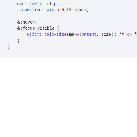
overflow-x
:
clip
;
transition
:
width
0.35
s
ease
;
&
:hover,
&
:focus-visible
{
width
:
calc-size
(
max
-content
,
size
);
/* 👈 *
}
}