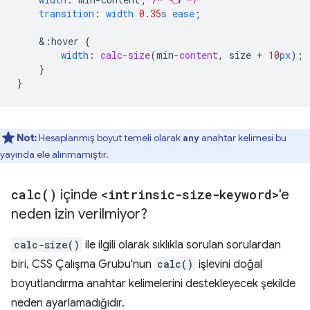
transition
:
width
0.35
s
ease
;
&
:hover
{
width
:
calc-size
(
min
-content
,
size
+
10
px
);
}
}
Not:
Hesaplanmış boyut temeli olarak
anahtar kelimesi bu
any
yayında ele alınmamıştır.
calc(
)
içinde
<intrinsic-size-keyword>
'e
neden izin verilmiyor?
calc-size()
ile ilgili olarak sıklıkla sorulan sorulardan
biri, CSS Çalışma Grubu'nun
calc()
işlevini doğal
boyutlandırma anahtar kelimelerini destekleyecek şekilde
neden ayarlamadığıdır.