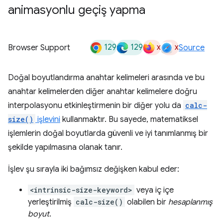
animasyonlu geçiş yapma
129
129
x
x
Browser Support
Source
Doğal boyutlandırma anahtar kelimeleri arasında ve bu
anahtar kelimelerden diğer anahtar kelimelere doğru
interpolasyonu etkinleştirmenin bir diğer yolu da
calc-
size()
işlevini
kullanmaktır. Bu sayede, matematiksel
işlemlerin doğal boyutlarda güvenli ve iyi tanımlanmış bir
şekilde yapılmasına olanak tanır.
İşlev şu sırayla iki bağımsız değişken kabul eder:
<intrinsic-size-keyword>
veya iç içe
yerleştirilmiş
calc-size()
olabilen bir
hesaplanmış
boyut
.