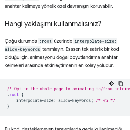
anahtar kelimeye yönelik özel davranışını koruyabilir.
Hangi yaklaşımı kullanmalısınız?
Çoğu durumda
:root
üzerinde
interpolate-size:
allow-keywords
tanımlayın. Esasen tek satırlık bir kod
olduğu için, animasyonu doğal boyutlandırma anahtar
kelimeleri arasında etkinleştirmenin en kolay yoludur.
/* Opt-in the whole page to animating to/from intrin
:
root
{
interpolate-size
:
allow-keywords
;
/* 👈 */
}
Bu kod, desteklemeyen tarayıcılarda geçiş kullanılmadığı