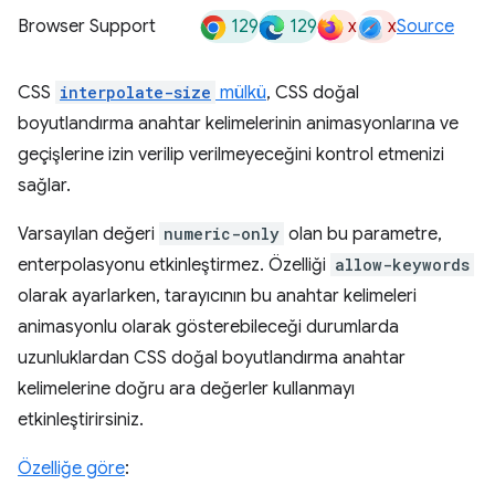
129
129
x
x
Browser Support
Source
CSS
interpolate-size
mülkü
, CSS doğal
boyutlandırma anahtar kelimelerinin animasyonlarına ve
geçişlerine izin verilip verilmeyeceğini kontrol etmenizi
sağlar.
Varsayılan değeri
numeric-only
olan bu parametre,
enterpolasyonu etkinleştirmez. Özelliği
allow-keywords
olarak ayarlarken, tarayıcının bu anahtar kelimeleri
animasyonlu olarak gösterebileceği durumlarda
uzunluklardan CSS doğal boyutlandırma anahtar
kelimelerine doğru ara değerler kullanmayı
etkinleştirirsiniz.
Özelliğe göre
: