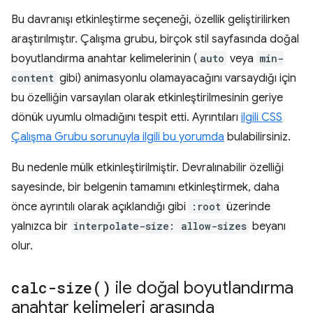
Bu davranışı etkinleştirme seçeneği, özellik geliştirilirken
araştırılmıştır. Çalışma grubu, birçok stil sayfasında doğal
boyutlandırma anahtar kelimelerinin (
auto
veya
min-
content
gibi) animasyonlu olamayacağını varsaydığı için
bu özelliğin varsayılan olarak etkinleştirilmesinin geriye
dönük uyumlu olmadığını tespit etti. Ayrıntıları
ilgili CSS
Çalışma Grubu sorunuyla ilgili bu yorumda
bulabilirsiniz.
Bu nedenle mülk etkinleştirilmiştir. Devralınabilir özelliği
sayesinde, bir belgenin tamamını etkinleştirmek, daha
önce ayrıntılı olarak açıklandığı gibi
:root
üzerinde
yalnızca bir
interpolate-size: allow-sizes
beyanı
olur.
calc-size(
)
ile doğal boyutlandırma
anahtar kelimeleri arasında