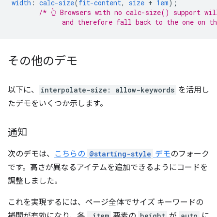
width
:
calc-size
(
fit-content
,
size
+
1em
);
/* 👆 Browsers with no calc-size() support wil
             and therefore fall back to the one on t
その他のデモ
以下に、
interpolate-size: allow-keywords
を活用し
たデモをいくつか示します。
通知
次のデモは、
こちらの
@starting-style
デモ
のフォーク
です。高さが異なるアイテムを追加できるようにコードを
調整しました。
これを実現するには、ページ全体でサイズ キーワードの
補間が有効になり、各
.item
要素の
height
が
auto
に