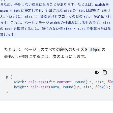
るため、予期しない結果になることがあります。たとえば、
を
width
に設定しても、計算された
の
は取得されませ
size + 50%
size
150%
ん。代わりに、
に「要素を含むブロックの幅の
」が加算され
size
50%
ます。これは、パーセンテージ
の仕組みによるものです。
width
size
の
を取得するには、単位のない値
で乗算または除
150%
size * 1.50
算します。
たとえば、ページ上のすべての段落のサイズを
50px
の
最も近い倍数にするには、次のようにします。
p
{
width
:
calc-size
(
fit
-content
,
round
(
up
,
size
,
50
height
:
calc-size
(
auto
,
round
(
up
,
size
,
50
px
));
}