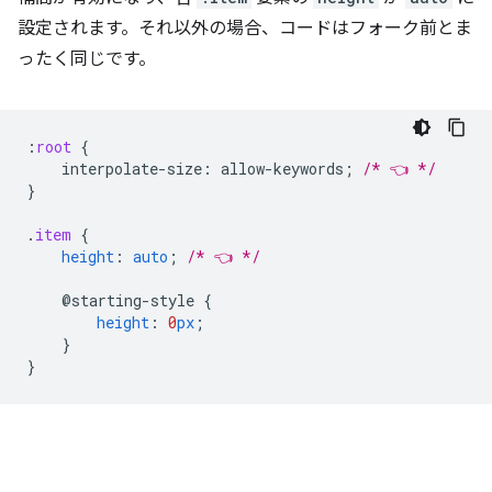
設定されます。それ以外の場合、コードはフォーク前とま
ったく同じです。
:
root
{
interpolate-size
:
allow-keywords
;
/* 👈 */
}
.
item
{
height
:
auto
;
/* 👈 */
@starting-style
{
height
:
0
px
;
}
}