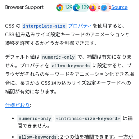
129
129
x
x
Browser Support
Source
CSS の
interpolate-size
プロパティ
を使用すると、
CSS 組み込みサイズ設定キーワードのアニメーションと
遷移を許可するかどうかを制御できます。
デフォルト値は
numeric-only
で、補間は有効になりま
せん。プロパティを
allow-keywords
に設定すると、ブ
ラウザがそれらのキーワードをアニメーション化できる場
合に、長さから CSS 組み込みサイズ設定キーワードへの
補間が有効になります。
仕様どおり
:
numeric-only
:
<intrinsic-size-keyword>
は補
間できません。
allow-keywords
: 2 つの値を補間できます。一方が