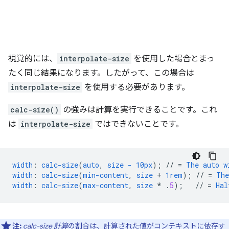
視覚的には、
interpolate-size
を使用した場合とまっ
たく同じ結果になります。したがって、この場合は
interpolate-size
を使用する必要があります。
calc-size()
の強みは計算を実行できることです。これ
は
interpolate-size
ではできないことです。
width
:
calc-size
(
auto
,
size
-
10px
);
//
=
The
auto
w
width
:
calc-size
(
min-content
,
size
+
1rem
);
//
=
The
width
:
calc-size
(
max-content
,
size
*
.
5
);
//
=
Hal
注:
calc-size 計算
の割合は、計算された値がコンテキストに依存す