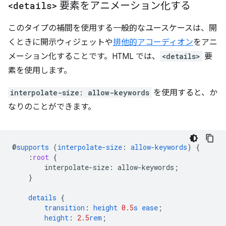
<details>
要素をアニメーション化する
このタイプの補間を使用する一般的なユースケースは、開
くときに開示ウィジェットや
排他的アコーディオン
をアニ
メーション化することです。HTML では、
<details>
要
素を使用します。
interpolate-size: allow-keywords
を使用すると、か
なりのことができます。
@
supports
(
interpolate-size
:
allow-keywords
)
{
:
root
{
interpolate-size
:
allow-keywords
;
}
details
{
transition
:
height
0.5
s
ease
;
height
:
2.5
rem
;