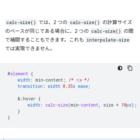
calc-size()
では、2 つの
calc-size()
の計算サイズ
のベースが同じである場合に、2 つの
calc-size()
の間
で補間することもできます。これも
interpolate-size
では実現できません。
#
element
{
width
:
min-content
;
/* 👈 */
transition
:
width
0.35
s
ease
;
&
:hover
{
width
:
calc-size
(
min
-content
,
size
+
10
px
);
}
}