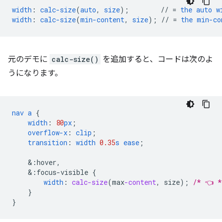
width
:
calc-size
(
auto
,
size
);
//
=
the
auto
w
width
:
calc-size
(
min-content
,
size
);
//
=
the
min-co
元のデモに
calc-size()
を追加すると、コードは次のよ
うになります。
nav
a
{
width
:
80
px
;
overflow-x
:
clip
;
transition
:
width
0.35
s
ease
;
&
:hover,
&
:focus-visible
{
width
:
calc-size
(
max
-content
,
size
);
/* 👈 *
}
}