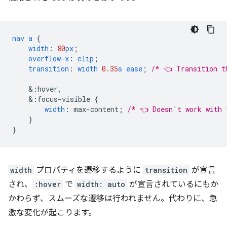
nav
a
{
width
:
80
px
;
overflow-x
:
clip
;
transition
:
width
0.35
s
ease
;
/* 👈 Transition t
&
:hover,
&
:focus-visible
{
width
:
max-content
;
/* 👈 Doesn't work with 
}
}
width
プロパティを遷移するように
transition
が宣言
され、
:hover
で
width: auto
が宣言されているにもか
かわらず、スムーズな遷移は行われません。代わりに、急
激な変化が起こります。