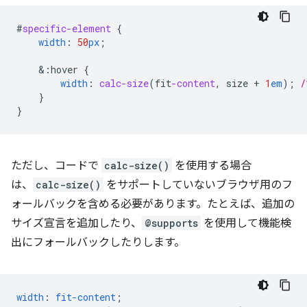
#
specific-element
{
width
:
50
px
;
&
:hover
{
width
:
calc-size
(
fit
-content
,
size
+
1
em
);
/
}
}
ただし、コードで
calc-size()
を使用する場合
は、
calc-size()
をサポートしていないブラウザ用のフ
ォールバックを含める必要があります。たとえば、追加の
サイズ宣言を追加したり、
@supports
を使用して機能検
出にフォールバックしたりします。
width
:
fit-content
;