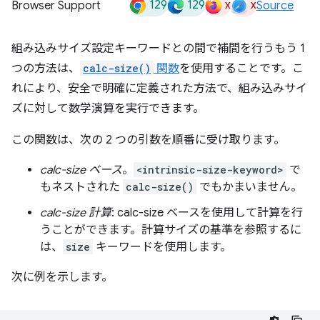
129
129
x
x
Browser Support
Source
組み込みサイズ設定キーワードとの間で補間を行うもう 1
つの方法は、
calc-size()
関数
を使用することです。こ
れにより、安全で明確に定義された方法で、組み込みサイ
ズに対して数学演算を実行できます。
この関数は、次の 2 つの引数を順番に受け取ります。
calc-size ベース
。
<intrinsic-size-keyword>
で
もネストされた
calc-size()
でもかまいません。
calc-size 計算
: calc-size ベースを使用して計算を行
うことができます。計算サイズの基準を参照するに
は、
size
キーワードを使用します。
次に例を示します。