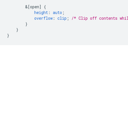
&
[open]
{
height
:
auto
;
overflow
:
clip
;
/* Clip off contents whi
}
}
}