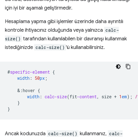
için iyi bir aşamalı geliştirmedir.
Hesaplama yapma gibi işlemler üzerinde daha ayrıntılı
kontrole ihtiyacınız olduğunda veya yalnızca
calc-
size()
tarafından kullanılabilen bir davranışı kullanmak
istediğinizde
calc-size()
'ü kullanabilirsiniz.
#
specific-element
{
width
:
50
px
;
&
:hover
{
width
:
calc-size
(
fit
-content
,
size
+
1
em
);
/
}
}
Ancak kodunuzda
calc-size()
kullanmanız,
calc-