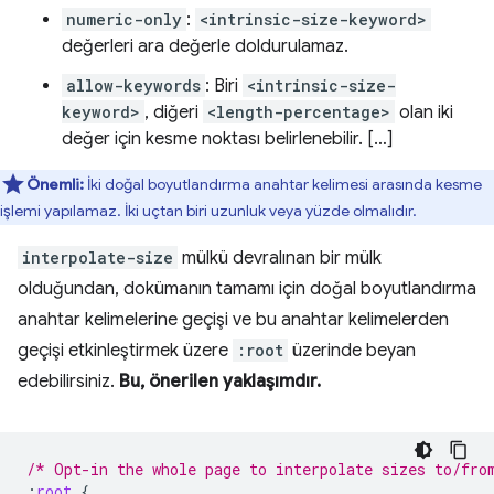
numeric-only
:
<intrinsic-size-keyword>
değerleri ara değerle doldurulamaz.
allow-keywords
: Biri
<intrinsic-size-
keyword>
, diğeri
<length-percentage>
olan iki
değer için kesme noktası belirlenebilir. […]
Önemli:
İki doğal boyutlandırma anahtar kelimesi arasında kesme
işlemi yapılamaz. İki uçtan biri uzunluk veya yüzde olmalıdır.
interpolate-size
mülkü devralınan bir mülk
olduğundan, dokümanın tamamı için doğal boyutlandırma
anahtar kelimelerine geçişi ve bu anahtar kelimelerden
geçişi etkinleştirmek üzere
:root
üzerinde beyan
edebilirsiniz.
Bu, önerilen yaklaşımdır.
/* Opt-in the whole page to interpolate sizes to/fro
:
root
{