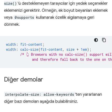
size()
'ü desteklemeyen tarayıcılar için yedek seçenekler
eklemenizi gerektirir. Örneğin, ek boyut beyanları eklemek
veya
@supports
kullanarak özellik algılamaya geri
dönmek.
width
:
fit-content
;
width
:
calc-size
(
fit-content
,
size
+
1em
);
/* 👆 Browsers with no calc-size() support wil
             and therefore fall back to the one on t
Diğer demolar
interpolate-size: allow-keywords
'ten yararlanan
diğer bazı demoları aşağıda bulabilirsiniz.