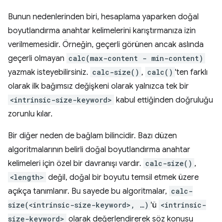
Bunun nedenlerinden biri, hesaplama yaparken doğal
boyutlandırma anahtar kelimelerini karıştırmanıza izin
verilmemesidir. Örneğin, geçerli görünen ancak aslında
geçerli olmayan
calc(max-content - min-content)
yazmak isteyebilirsiniz.
calc-size()
,
calc()
'ten farklı
olarak ilk bağımsız değişkeni olarak yalnızca tek bir
<intrinsic-size-keyword>
kabul ettiğinden doğruluğu
zorunlu kılar.
Bir diğer neden de bağlam bilincidir. Bazı düzen
algoritmalarının belirli doğal boyutlandırma anahtar
kelimeleri için özel bir davranışı vardır.
calc-size()
,
<length>
değil, doğal bir boyutu temsil etmek üzere
açıkça tanımlanır. Bu sayede bu algoritmalar,
calc-
size(<intrinsic-size-keyword>, …)
'ü
<intrinsic-
size-keyword>
olarak değerlendirerek söz konusu