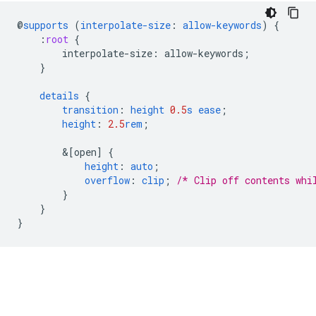
@
supports
(
interpolate-size
:
allow-keywords
)
{
:
root
{
interpolate-size
:
allow-keywords
;
}
details
{
transition
:
height
0.5
s
ease
;
height
:
2.5
rem
;
&
[open]
{
height
:
auto
;
overflow
:
clip
;
/* Clip off contents whi
}
}
}