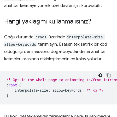
anahtar kelimeye yönelik özel davranışını koruyabilir.
Hangi yaklaşımı kullanmalısınız?
Çoğu durumda
:root
üzerinde
interpolate-size:
allow-keywords
tanımlayın. Esasen tek satırlık bir kod
olduğu için, animasyonu doğal boyutlandırma anahtar
kelimeleri arasında etkinleştirmenin en kolay yoludur.
/* Opt-in the whole page to animating to/from intrin
:
root
{
interpolate-size
:
allow-keywords
;
/* 👈 */
}
Bu kod, desteklemeyen tarayıcılarda geçiş kullanılmadığı