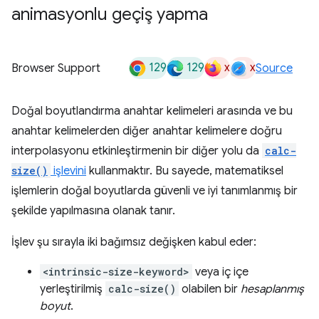
animasyonlu geçiş yapma
129
129
x
x
Browser Support
Source
Doğal boyutlandırma anahtar kelimeleri arasında ve bu
anahtar kelimelerden diğer anahtar kelimelere doğru
interpolasyonu etkinleştirmenin bir diğer yolu da
calc-
size()
işlevini
kullanmaktır. Bu sayede, matematiksel
işlemlerin doğal boyutlarda güvenli ve iyi tanımlanmış bir
şekilde yapılmasına olanak tanır.
İşlev şu sırayla iki bağımsız değişken kabul eder:
<intrinsic-size-keyword>
veya iç içe
yerleştirilmiş
calc-size()
olabilen bir
hesaplanmış
boyut
.