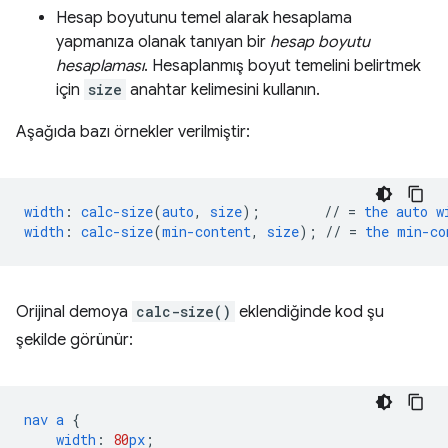
Hesap boyutunu temel alarak hesaplama
yapmanıza olanak tanıyan bir
hesap boyutu
hesaplaması
. Hesaplanmış boyut temelini belirtmek
için
size
anahtar kelimesini kullanın.
Aşağıda bazı örnekler verilmiştir:
width
:
calc-size
(
auto
,
size
);
//
=
the
auto
w
width
:
calc-size
(
min-content
,
size
);
//
=
the
min-co
Orijinal demoya
calc-size()
eklendiğinde kod şu
şekilde görünür:
nav
a
{
width
:
80
px
;