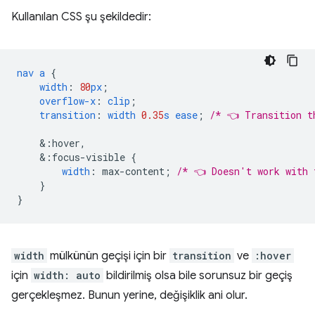
Kullanılan CSS şu şekildedir:
nav
a
{
width
:
80
px
;
overflow-x
:
clip
;
transition
:
width
0.35
s
ease
;
/* 👈 Transition t
&
:hover,
&
:focus-visible
{
width
:
max-content
;
/* 👈 Doesn't work with 
}
}
width
mülkünün geçişi için bir
transition
ve
:hover
için
width: auto
bildirilmiş olsa bile sorunsuz bir geçiş
gerçekleşmez. Bunun yerine, değişiklik ani olur.