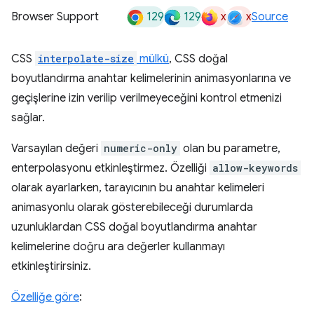
129
129
x
x
Browser Support
Source
CSS
interpolate-size
mülkü
, CSS doğal
boyutlandırma anahtar kelimelerinin animasyonlarına ve
geçişlerine izin verilip verilmeyeceğini kontrol etmenizi
sağlar.
Varsayılan değeri
numeric-only
olan bu parametre,
enterpolasyonu etkinleştirmez. Özelliği
allow-keywords
olarak ayarlarken, tarayıcının bu anahtar kelimeleri
animasyonlu olarak gösterebileceği durumlarda
uzunluklardan CSS doğal boyutlandırma anahtar
kelimelerine doğru ara değerler kullanmayı
etkinleştirirsiniz.
Özelliğe göre
: