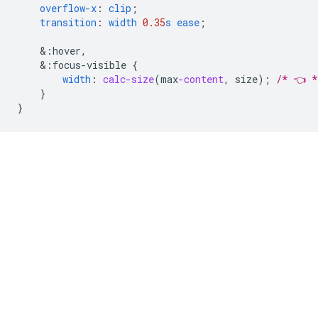
overflow-x
:
clip
;
transition
:
width
0.35
s
ease
;
&
:hover,
&
:focus-visible
{
width
:
calc-size
(
max
-content
,
size
);
/* 👈 *
}
}