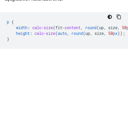
p
{
width
:
calc-size
(
fit
-content
,
round
(
up
,
size
,
50
height
:
calc-size
(
auto
,
round
(
up
,
size
,
50
px
));
}