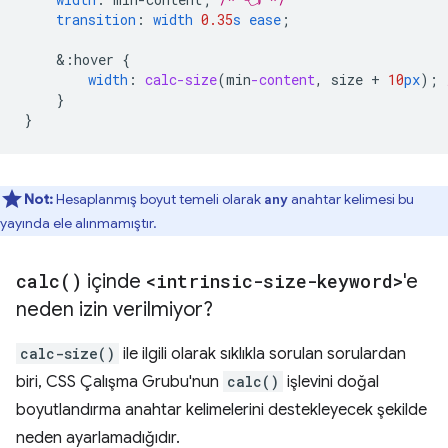
transition
:
width
0.35
s
ease
;
&
:hover
{
width
:
calc-size
(
min
-content
,
size
+
10
px
);
}
}
Not:
Hesaplanmış boyut temeli olarak
anahtar kelimesi bu
any
yayında ele alınmamıştır.
calc(
)
içinde
<intrinsic-size-keyword>
'e
neden izin verilmiyor?
calc-size()
ile ilgili olarak sıklıkla sorulan sorulardan
biri, CSS Çalışma Grubu'nun
calc()
işlevini doğal
boyutlandırma anahtar kelimelerini destekleyecek şekilde
neden ayarlamadığıdır.