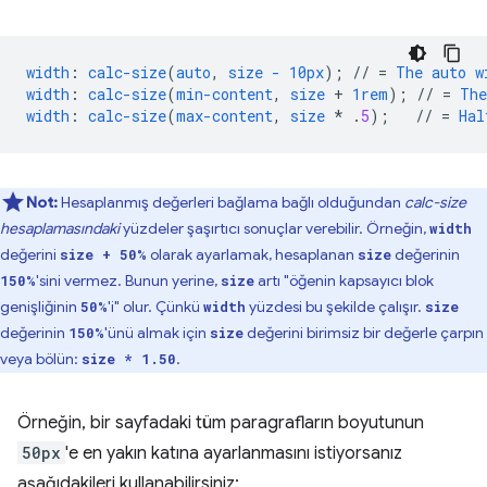
width
:
calc-size
(
auto
,
size
-
10px
);
//
=
The
auto
w
width
:
calc-size
(
min-content
,
size
+
1rem
);
//
=
The
width
:
calc-size
(
max-content
,
size
*
.
5
);
//
=
Hal
Not:
Hesaplanmış değerleri bağlama bağlı olduğundan
calc-size
hesaplamasındaki
yüzdeler şaşırtıcı sonuçlar verebilir. Örneğin,
width
değerini
olarak ayarlamak, hesaplanan
değerinin
size + 50%
size
'sini vermez. Bunun yerine,
artı "öğenin kapsayıcı blok
150%
size
genişliğinin
'i" olur. Çünkü
yüzdesi bu şekilde çalışır.
50%
width
size
değerinin
'ünü almak için
değerini birimsiz bir değerle çarpın
150%
size
veya bölün:
.
size * 1.50
Örneğin, bir sayfadaki tüm paragrafların boyutunun
50px
'e en yakın katına ayarlanmasını istiyorsanız
aşağıdakileri kullanabilirsiniz: