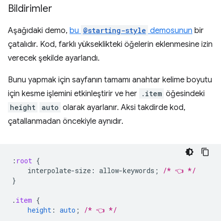
Bildirimler
Aşağıdaki demo,
bu
@starting-style
demosunun
bir
çatalıdır. Kod, farklı yükseklikteki öğelerin eklenmesine izin
verecek şekilde ayarlandı.
Bunu yapmak için sayfanın tamamı anahtar kelime boyutu
için kesme işlemini etkinleştirir ve her
.item
öğesindeki
height
auto
olarak ayarlanır. Aksi takdirde kod,
çatallanmadan öncekiyle aynıdır.
:
root
{
interpolate-size
:
allow-keywords
;
/* 👈 */
}
.
item
{
height
:
auto
;
/* 👈 */