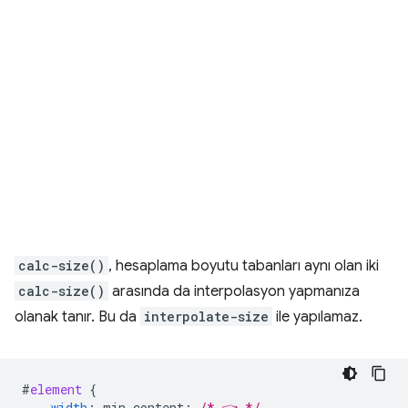
calc-size()
, hesaplama boyutu tabanları aynı olan iki
calc-size()
arasında da interpolasyon yapmanıza
olanak tanır. Bu da
interpolate-size
ile yapılamaz.
#
element
{
width
:
min-content
;
/* 👈 */