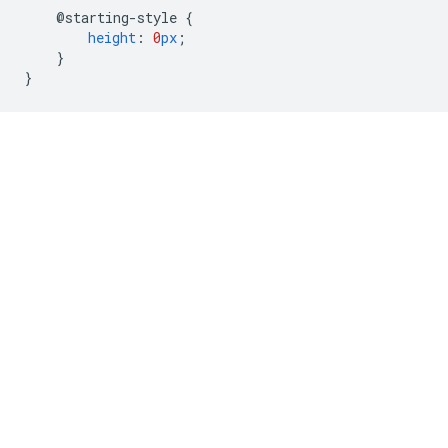
@starting-style
{
height
:
0
px
;
}
}