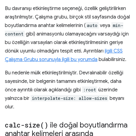
Bu davranışı etkinleştirme seçeneği, özellik geliştirilirken
araştırılmıştır. Çalışma grubu, birçok stil sayfasında doğal
boyutlandırma anahtar kelimelerinin (
auto
veya
min-
content
gibi) animasyonlu olamayacağını varsaydığı için
bu özelliğin varsayılan olarak etkinleştirilmesinin geriye
dönük uyumlu olmadığını tespit etti. Ayrıntıları
ilgili CSS
Çalışma Grubu sorunuyla ilgili bu yorumda
bulabilirsiniz.
Bu nedenle mülk etkinleştirilmiştir. Devralınabilir özelliği
sayesinde, bir belgenin tamamını etkinleştirmek, daha
önce ayrıntılı olarak açıklandığı gibi
:root
üzerinde
yalnızca bir
interpolate-size: allow-sizes
beyanı
olur.
calc-size(
)
ile doğal boyutlandırma
anahtar kelimeleri arasında