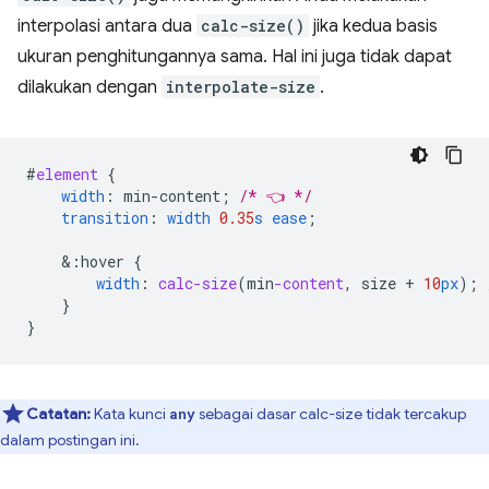
interpolasi antara dua
calc-size()
jika kedua basis
ukuran penghitungannya sama. Hal ini juga tidak dapat
dilakukan dengan
interpolate-size
.
#
element
{
width
:
min-content
;
/* 👈 */
transition
:
width
0.35
s
ease
;
&
:hover
{
width
:
calc-size
(
min
-content
,
size
+
10
px
);
}
}
Catatan:
Kata kunci
sebagai dasar calc-size tidak tercakup
any
dalam postingan ini.