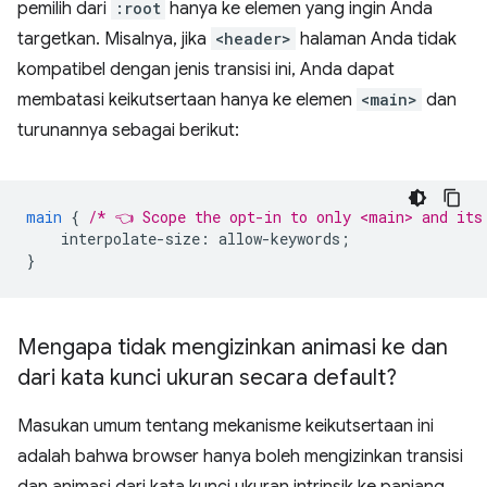
pemilih dari
:root
hanya ke elemen yang ingin Anda
targetkan. Misalnya, jika
<header>
halaman Anda tidak
kompatibel dengan jenis transisi ini, Anda dapat
membatasi keikutsertaan hanya ke elemen
<main>
dan
turunannya sebagai berikut:
main
{
/* 👈 Scope the opt-in to only <main> and its
interpolate-size
:
allow-keywords
;
}
Mengapa tidak mengizinkan animasi ke dan
dari kata kunci ukuran secara default?
Masukan umum tentang mekanisme keikutsertaan ini
adalah bahwa browser hanya boleh mengizinkan transisi
dan animasi dari kata kunci ukuran intrinsik ke panjang