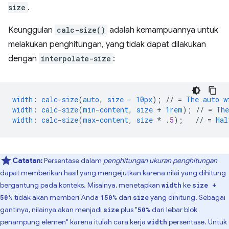
size
.
Keunggulan
calc-size()
adalah kemampuannya untuk
melakukan penghitungan, yang tidak dapat dilakukan
dengan
interpolate-size
:
width
:
calc-size
(
auto
,
size
-
10px
);
//
=
The
auto
w
width
:
calc-size
(
min-content
,
size
+
1rem
);
//
=
The
width
:
calc-size
(
max-content
,
size
*
.
5
);
//
=
Hal
Catatan:
Persentase dalam
penghitungan ukuran penghitungan
dapat memberikan hasil yang mengejutkan karena nilai yang dihitung
bergantung pada konteks. Misalnya, menetapkan
ke
width
size +
tidak akan memberi Anda
dari
yang dihitung. Sebagai
50%
150%
size
gantinya, nilainya akan menjadi
plus "
dari lebar blok
size
50%
penampung elemen" karena itulah cara kerja
persentase. Untuk
width