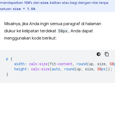
mendapatkan
dari
, kalikan atau bagi dengan nilai tanpa
150%
size
satuan:
.
size * 1.50
Misalnya, jika Anda ingin semua paragraf di halaman
diukur ke kelipatan terdekat
50px
, Anda dapat
menggunakan kode berikut:
p
{
width
:
calc-size
(
fit
-content
,
round
(
up
,
size
,
50
height
:
calc-size
(
auto
,
round
(
up
,
size
,
50
px
));
}