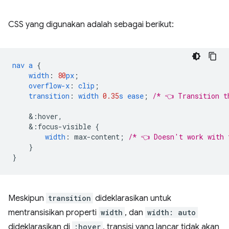
CSS yang digunakan adalah sebagai berikut:
nav
a
{
width
:
80
px
;
overflow-x
:
clip
;
transition
:
width
0.35
s
ease
;
/* 👈 Transition t
&
:hover,
&
:focus-visible
{
width
:
max-content
;
/* 👈 Doesn't work with 
}
}
Meskipun
transition
dideklarasikan untuk
mentransisikan properti
width
, dan
width: auto
dideklarasikan di
:hover
, transisi yang lancar tidak akan