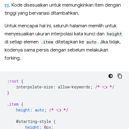
ini
. Kode disesuaikan untuk memungkinkan item dengan
tinggi yang bervariasi ditambahkan.
Untuk mencapai hal ini, seluruh halaman memilih untuk
menyesuaikan ukuran interpolasi kata kunci dan
height
di setiap elemen
.item
ditetapkan ke
auto
. Jika tidak,
kodenya sama persis dengan sebelum melakukan
forking.
:
root
{
interpolate-size
:
allow-keywords
;
/* 👈 */
}
.
item
{
height
:
auto
;
/* 👈 */
@starting-style
{
height
:
0
px
;