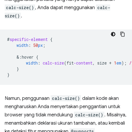
calc-size()
, Anda dapat menggunakan
calc-
size()
.
#
specific-element
{
width
:
50
px
;
&
:hover
{
width
:
calc-size
(
fit
-content
,
size
+
1
em
);
/
}
}
Namun, penggunaan
calc-size()
dalam kode akan
mengharuskan Anda menyertakan penggantian untuk
browser yang tidak mendukung
calc-size()
. Misalnya,
menambahkan deklarasi ukuran tambahan, atau kembali
ke deteksi fitur menggunakan
@supports
.