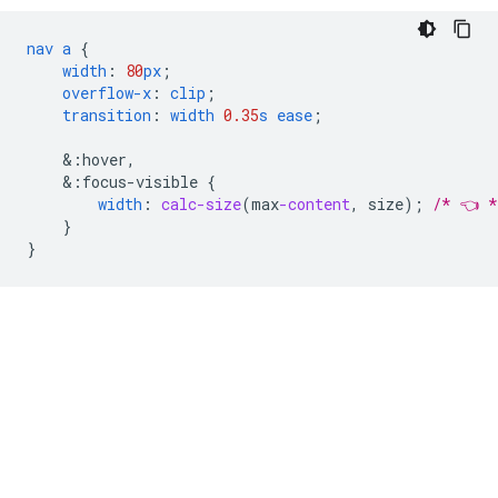
nav
a
{
width
:
80
px
;
overflow-x
:
clip
;
transition
:
width
0.35
s
ease
;
&
:hover,
&
:focus-visible
{
width
:
calc-size
(
max
-content
,
size
);
/* 👈 *
}
}