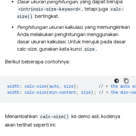
Dasar ukuran penghitungan
, yang dapat berupa
<intrinsic-size-keyword>
, tetapi juga
calc-
size()
bertingkat.
Penghitungan ukuran kalkulasi
, yang memungkinkan
Anda melakukan penghitungan menggunakan
dasar ukuran kalkulasi. Untuk merujuk pada dasar
calc-size, gunakan kata kunci
size
.
Berikut beberapa contohnya:
width
:
calc-size
(
auto
,
size
);
//
=
the
auto
w
width
:
calc-size
(
min-content
,
size
);
//
=
the
min-co
Menambahkan
calc-size()
ke demo asli, kodenya
akan terlihat seperti ini: