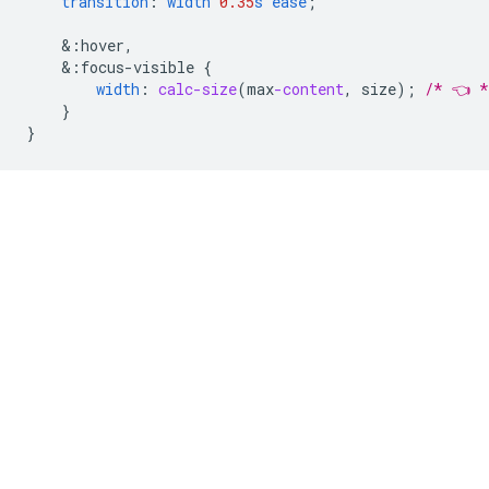
transition
:
width
0.35
s
ease
;
&
:hover,
&
:focus-visible
{
width
:
calc-size
(
max
-content
,
size
);
/* 👈 *
}
}