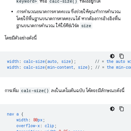
keyword>
หรือ
calc-size()
ที่ฝังอยู่ก็ได้
การคํานวณขนาดการคาดคะเน
ซึ่งช่วยให้คุณทําการคํานวณ
โดยใช้พื้นฐานขนาดการคาดคะเนได้ หากต้องการอ้างอิงพื้น
ฐานขนาดการคํานวณ ให้ใช้คีย์เวิร์ด
size
โดยมีตัวอย่างดังนี้
width
:
calc-size
(
auto
,
size
);
//
=
the
auto
w
width
:
calc-size
(
min-content
,
size
);
//
=
the
min-co
การเพิ่ม
calc-size()
ลงในเดโมต้นฉบับ โค้ดจะมีลักษณะดังนี้
nav
a
{
width
:
80
px
;
overflow-x
:
clip
;