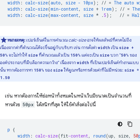
width
:
calc-size
(
auto
,
size
-
10px
);
//
=
The
auto
w
width
:
calc-size
(
min-content
,
size
+
1rem
);
//
=
The
width
:
calc-size
(
max-content
,
size
*
.
5
);
//
=
Hal
หมายเหตุ:
เปอร์เซ็นต์ใน
การคํานวณ calc-size
อาจให้ผลลัพธ์ที่คาดไม่ถึง
เนื่องจากค่าที่คำนวณได้จะขึ้นอยู่กับบริบท เช่น การตั้งค่า
เป็น
width
size +
จะไม่ทําให้
ที่คำนวณแล้วเป็น
แต่จะเป็น
บวก "
ของ
50%
size
150%
size
50%
องค์ประกอบที่มีบล็อกความกว้าง" เนื่องจาก
ที่เป็นเปอร์เซ็นต์ทำงานแบบ
width
นั้น หากต้องการหา
ของ
ให้คูณหรือหารด้วยค่าที่ไม่มีหน่วย:
150%
size
size *
1.50
เช่น หากต้องการให้ย่อหน้าทั้งหมดในหน้าเว็บมีขนาดเป็นจำนวนที่
หารด้วย
50px
ได้สนิทที่สุด ให้ใช้คำสั่งต่อไปนี้
p
{
width
:
calc-size
(
fit
-content
,
round
(
up
,
size
,
50