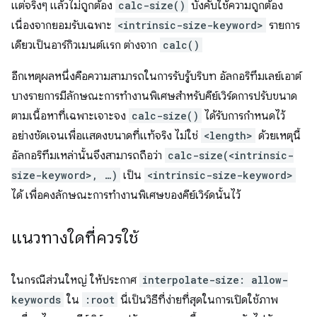
แต่จริงๆ แล้วไม่ถูกต้อง
calc-size()
บังคับใช้ความถูกต้อง
เนื่องจากยอมรับเฉพาะ
<intrinsic-size-keyword>
รายการ
เดียวเป็นอาร์กิวเมนต์แรก ต่างจาก
calc()
อีกเหตุผลหนึ่งคือความสามารถในการรับรู้บริบท อัลกอริทึมเลย์เอาต์
บางรายการมีลักษณะการทํางานพิเศษสําหรับคีย์เวิร์ดการปรับขนาด
ตามเนื้อหาที่เฉพาะเจาะจง
calc-size()
ได้รับการกําหนดไว้
อย่างชัดเจนเพื่อแสดงขนาดที่แท้จริง ไม่ใช่
<length>
ด้วยเหตุนี้
อัลกอริทึมเหล่านั้นจึงสามารถถือว่า
calc-size(<intrinsic-
size-keyword>, …)
เป็น
<intrinsic-size-keyword>
ได้ เพื่อคงลักษณะการทำงานพิเศษของคีย์เวิร์ดนั้นไว้
แนวทางใดที่ควรใช้
ในกรณีส่วนใหญ่ ให้ประกาศ
interpolate-size: allow-
keywords
ใน
:root
นี่เป็นวิธีที่ง่ายที่สุดในการเปิดใช้ภาพ