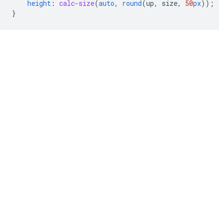
height
:
calc-size
(
auto
,
round
(
up
,
size
,
50
px
));
}