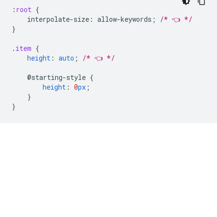
:
root
{
interpolate-size
:
allow-keywords
;
/* 👈 */
}
.
item
{
height
:
auto
;
/* 👈 */
@starting-style
{
height
:
0
px
;
}
}