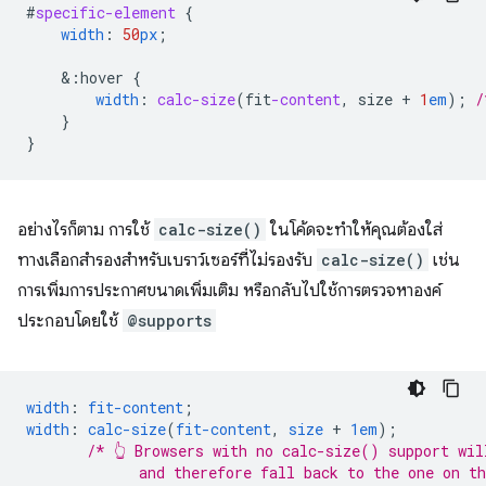
#
specific-element
{
width
:
50
px
;
&
:hover
{
width
:
calc-size
(
fit
-content
,
size
+
1
em
);
/
}
}
อย่างไรก็ตาม การใช้
calc-size()
ในโค้ดจะทำให้คุณต้องใส่
ทางเลือกสำรองสำหรับเบราว์เซอร์ที่ไม่รองรับ
calc-size()
เช่น
การเพิ่มการประกาศขนาดเพิ่มเติม หรือกลับไปใช้การตรวจหาองค์
ประกอบโดยใช้
@supports
width
:
fit-content
;
width
:
calc-size
(
fit-content
,
size
+
1em
);
/* 👆 Browsers with no calc-size() support wil
             and therefore fall back to the one on t