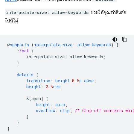
interpolate-size: allow-keywords
ช่วยให้คุณทำสิ่งต่อ
ไปนี้ได้
@
supports
(
interpolate-size
:
allow-keywords
)
{
:
root
{
interpolate-size
:
allow-keywords
;
}
details
{
transition
:
height
0.5
s
ease
;
height
:
2.5
rem
;
&
[open]
{
height
:
auto
;
overflow
:
clip
;
/* Clip off contents whi
}
}
}