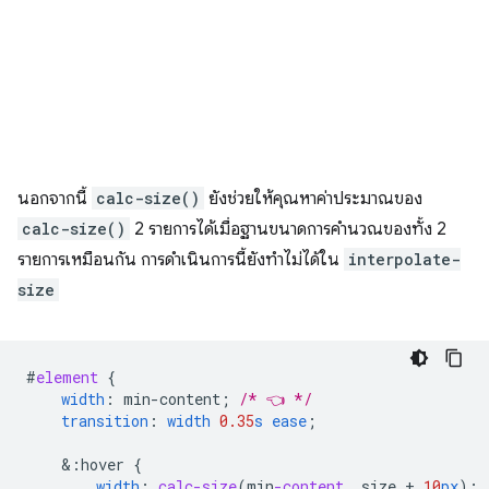
นอกจากนี้
calc-size()
ยังช่วยให้คุณหาค่าประมาณของ
calc-size()
2 รายการได้เมื่อฐานขนาดการคํานวณของทั้ง 2
รายการเหมือนกัน การดำเนินการนี้ยังทำไม่ได้ใน
interpolate-
size
#
element
{
width
:
min-content
;
/* 👈 */
transition
:
width
0.35
s
ease
;
&
:hover
{
width
:
calc-size
(
min
-content
,
size
+
10
px
);