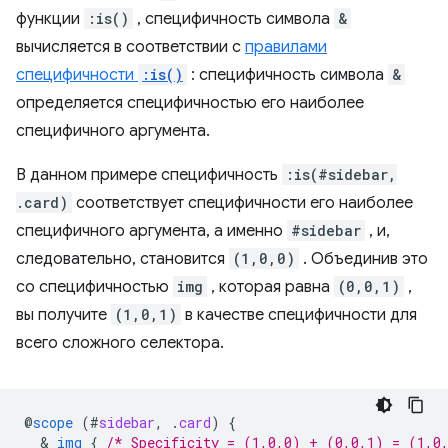
функции
:is()
, специфичность символа
&
вычисляется в соответствии с
правилами
специфичности
:is()
: специфичность символа
&
определяется специфичностью его наиболее
специфичного аргумента.
В данном примере специфичность
:is(#sidebar,
.card)
соответствует специфичности его наиболее
специфичного аргумента, а именно
#sidebar
, и,
следовательно, становится
(1,0,0)
. Объединив это
со специфичностью
img
, которая равна
(0,0,1)
,
вы получите
(1,0,1)
в качестве специфичности для
всего сложного селектора.
@
scope
(
#
sidebar
,
.
card
)
{
  & 
img
{
/* Specificity = (1,0,0) + (0,0,1) = (1,0