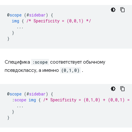
@
scope
(
#
sidebar
)
{
img
{
/* Specificity = (0,0,1) */
...
}
}
Специфика
:scope
соответствует обычному
псевдоклассу, а именно
(0,1,0)
.
@
scope
(
#
sidebar
)
{
:
scope
img
{
/* Specificity = (0,1,0) + (0,0,1) =
...
}
}