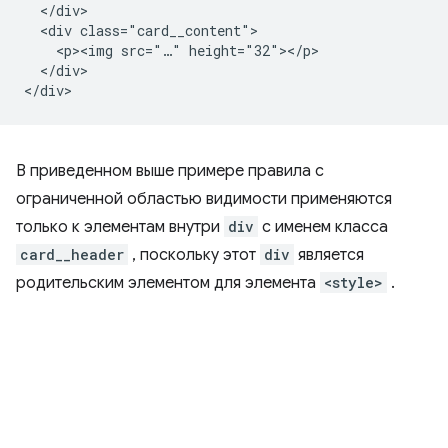
  </div>

  <div class="card__content">

    <p><img src="…" height="32"></p>

  </div>

В приведенном выше примере правила с
ограниченной областью видимости применяются
только к элементам внутри
div
с именем класса
card__header
, поскольку этот
div
является
родительским элементом для элемента
<style>
.