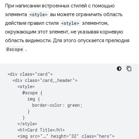
При написании встроенных стилей с помощью
элемента
<style>
вы можете ограничить область
действия правил стиля
<style>
элементом,
окружающим этот элемент, не указывая корневую
область видимости. Для этого опускается прелюдия
@scope
.
<div class="card">

  <div class="card__header">

    <style>

      @scope {

        img {

          border-color: green;

        }

      }

    </style>

    <h1>Card Title</h1>

    <img src="…" height="32" class="hero">
