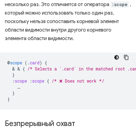
несколько раз. Это отличается от оператора
:scope
,
который можно использовать только один раз,
поскольку нельзя сопоставить корневой элемент
области видимости внутри другого корневого
элемента области видимости.
@
scope
(
.
card
)
{
  & & 
{
/* Selects a `.card` in the matched root .ca
}
:
scope
:
scope
{
/* ❌ Does not work */
…
}
}
Безпрерывный охват