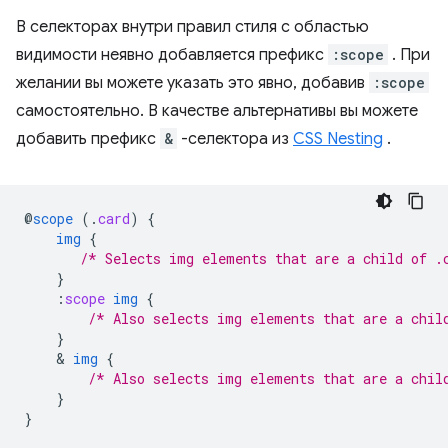
В селекторах внутри правил стиля с областью
видимости неявно добавляется префикс
:scope
. При
желании вы можете указать это явно, добавив
:scope
самостоятельно. В качестве альтернативы вы можете
добавить префикс
&
-селектора из
CSS Nesting
.
@
scope
(
.
card
)
{
img
{
/* Selects img elements that are a child of .
}
:
scope
img
{
/* Also selects img elements that are a chil
}
    & 
img
{
/* Also selects img elements that are a chil
}
}