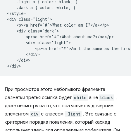
    .light a { color: black; }

    .dark a { color: white; }

</style>

<div class="light">

    <p><a href="#">What color am I?</a></p>

    <div class="dark">

        <p><a href="#">What about me?</a></p>

        <div class="light">

            <p><a href="#">Am I the same as the first
        </div>

    </div>

При просмотре этого небольшого фрагмента
разметки третья ссылка будет
white
а не
black
,
даже несмотря на то, что она является дочерним
элементом
div
с классом
.light
. Это связано с
критерием порядка появления, который каскад
использует здесь для определения победителя. Он