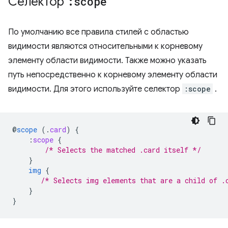
Селектор
:scope
По умолчанию все правила стилей с областью
видимости являются относительными к корневому
элементу области видимости. Также можно указать
путь непосредственно к корневому элементу области
видимости. Для этого используйте селектор
:scope
.
@
scope
(
.
card
)
{
:
scope
{
/* Selects the matched .card itself */
}
img
{
/* Selects img elements that are a child of .
}
}