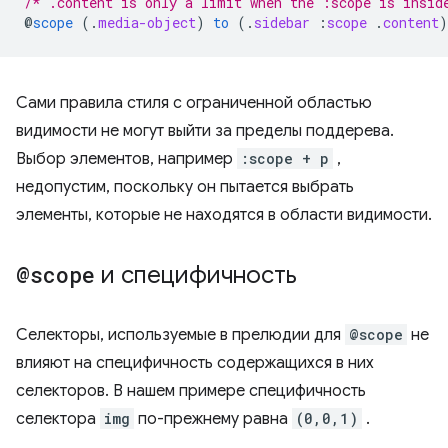
/* .content is only a limit when the :scope is insid
@
scope
(
.
media-object
)
to
(
.
sidebar
:
scope
.
content
)
Сами правила стиля с ограниченной областью
видимости не могут выйти за пределы поддерева.
Выбор элементов, например
:scope + p
,
недопустим, поскольку он пытается выбрать
элементы, которые не находятся в области видимости.
@scope
и специфичность
Селекторы, используемые в прелюдии для
@scope
не
влияют на специфичность содержащихся в них
селекторов. В нашем примере специфичность
селектора
img
по-прежнему равна
(0,0,1)
.