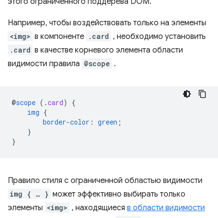
этого ограниченного поддерева DOM.
Например, чтобы воздействовать только на элементы
<img>
в компоненте
.card
, необходимо установить
.card
в качестве корневого элемента области
видимости правила
@scope
.
@
scope
(
.
card
)
{
img
{
border-color
:
green
;
}
}
Правило стиля с ограниченной областью видимости
img { … }
может эффективно выбирать только
элементы
<img>
, находящиеся
в области видимости