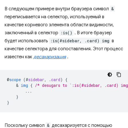
В следующем примере внутри браузера символ
&
переписывается на селектор, используемый в
качестве корневого элемента области видимости,
заключенный в селектор
:is()
. В итоге браузер
будет использовать
:is(#sidebar, .card) img
в
качестве селектора для сопоставления. Этот процесс
известен как
десахаризация
.
@
scope
(
#
sidebar
,
.
card
)
{
    & 
img
{
/* desugars to `:is(#sidebar, .card) im
...
}
}
Поскольку символ
&
десахаризуется с помощью