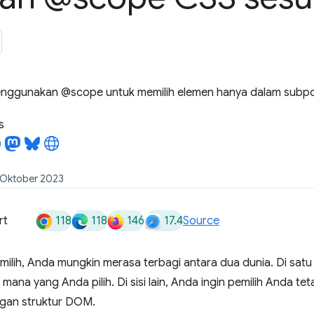
menggunakan @scope untuk memilih elemen hanya dalam sub
s
4 Oktober 2023
118
118
146
17.4
rt
Source
milih, Anda mungkin merasa terbagi antara dua dunia. Di satu s
mana yang Anda pilih. Di sisi lain, Anda ingin pemilih Anda te
ngan struktur DOM.