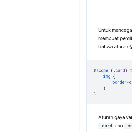
Untuk mencega
membuat pemil
bahwa aturan 
@
scope
(
.
card
)
img
{
border-c
}
}
Aturan gaya ya
.card
dan
.c