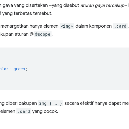
n gaya yang disertakan –yang disebut
aturan gaya tercakup
– 
yang terbatas tersebut.
k menargetkan hanya elemen
<img>
dalam komponen
.card
akupan aturan @
@scope
.
{
olor
:
green
;
ng diberi cakupan
img { … }
secara efektif hanya dapat me
elemen
.card
yang cocok.