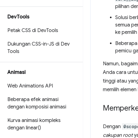
pilihan de
Dev
Tools
Solusi ber
semua pem
Petak CSS di Dev
Tools
ke pemili
Beberapa
Dukungan CSS-in-JS di Dev
pemicu ga
Tools
Namun, bagaima
Animasi
Anda cara untu
tinggi atau yan
Web Animations API
memilih elemen
Beberapa efek animasi
Memperke
dengan komposisi animasi
Kurva animasi kompleks
Dengan
@scop
dengan
linear(
)
cakupan root
ya