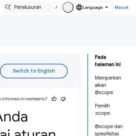
/
Masuk
Pada
halaman ini
Memperken
alkan
@scope
 informasi ini membantu?
Pemilih
 Anda
:scope
@scope dan
i aturan
spesifisitas