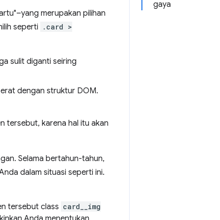
gaya
artu"–yang merupakan pilihan
lih seperti
.card >
ga sulit diganti seiring
 erat dengan struktur DOM.
 tersebut, karena hal itu akan
ngan. Selama bertahun-tahun,
da dalam situasi seperti ini.
n tersebut class
card__img
gkinkan Anda menentukan