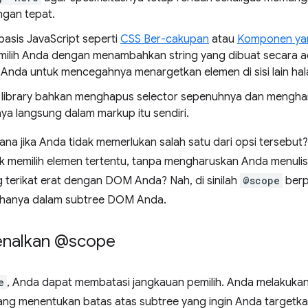
ngan tepat.
basis JavaScript seperti
CSS Ber-cakupan
atau
Komponen yan
ilih Anda dengan menambahkan string yang dibuat secara 
h Anda untuk mencegahnya menargetkan elemen di sisi lain ha
 library bahkan menghapus selector sepenuhnya dan meng
ya langsung dalam markup itu sendiri.
na jika Anda tidak memerlukan salah satu dari opsi tersebut
k memilih elemen tertentu, tanpa mengharuskan Anda menulis 
g terikat erat dengan DOM Anda? Nah, di sinilah
@scope
berp
 hanya dalam subtree DOM Anda.
nalkan @scope
e
, Anda dapat membatasi jangkauan pemilih. Anda melakuk
ng menentukan batas atas subtree yang ingin Anda targetka