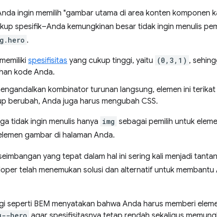
 Anda ingin memilih "gambar utama di area konten komponen k
up spesifik–Anda kemungkinan besar tidak ingin menulis pemi
g.hero
.
 memiliki
spesifisitas
yang cukup tinggi, yaitu
(0,3,1)
, sehing
han kode Anda.
ngandalkan kombinator turunan langsung, elemen ini terikat
up berubah, Anda juga harus mengubah CSS.
ga tidak ingin menulis hanya
img
sebagai pemilih untuk elemen
elemen gambar di halaman Anda.
imbangan yang tepat dalam hal ini sering kali menjadi tanta
per telah menemukan solusi dan alternatif untuk membantu An
i seperti BEM menyatakan bahwa Anda harus memberi eleme
g--hero
agar spesifisitasnya tetap rendah sekaligus memun