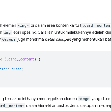
h elemen
<img>
di dalam area konten kartu (
.card__conten
ih
img
lebih spesifik. Cara lain untuk melakukannya adalah 
@
@scope
juga menerima
batas cakupan
yang menentukan bat
to
(
.
card__content
)
{
olor
:
green
;
ng tercakup ini hanya menargetkan elemen
<img>
yang ditem
ard__content
dalam hierarki ancestor. Jenis cakupan ini–d