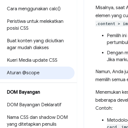
Misalnya, saat
Cara menggunakan
calc(
)
elemen yang cuk
Peristiwa untuk melekatkan
.content > im
posisi CSS
Pemilih ini
Buat konten yang diciutkan
pertumbu
agar mudah diakses
Dengan me
Jika mark
Kueri Media update CSS
Namun, Anda ju
Aturan @scope
memilih semua 
DOM Bayangan
Menemukan kese
beberapa develo
DOM Bayangan Deklaratif
Contoh:
Nama CSS dan shadow DOM
Metodolog
yang ditetapkan penulis
card__im