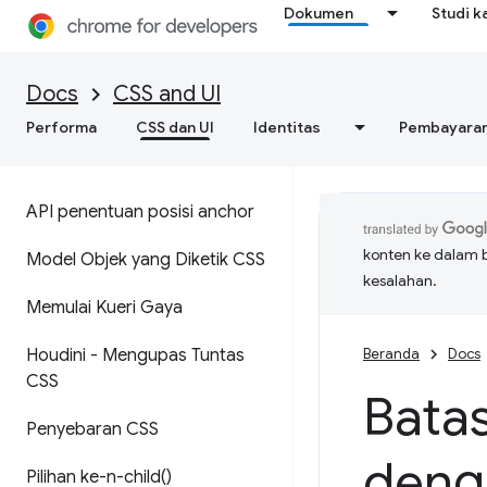
Dokumen
Studi k
Docs
CSS and UI
Performa
CSS dan UI
Identitas
Pembayara
API penentuan posisi anchor
konten ke dalam 
Model Objek yang Diketik CSS
kesalahan.
Memulai Kueri Gaya
Houdini - Mengupas Tuntas
Beranda
Docs
CSS
Batas
Penyebaran CSS
deng
Pilihan
ke-n-child(
)