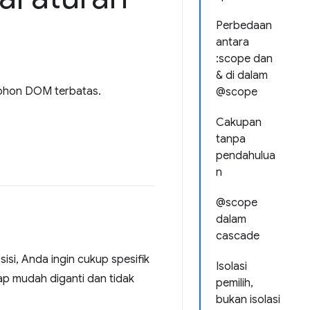
Perbedaan
antara
:scope dan
& di dalam
pohon DOM terbatas.
@scope
Cakupan
tanpa
pendahulua
n
@scope
dalam
cascade
isi, Anda ingin cukup spesifik
Isolasi
tap mudah diganti dan tidak
pemilih,
bukan isolasi