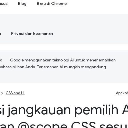
asus
Blog
Baru di Chrome
n
Privasi dan keamanan
Google menggunakan teknologi AI untuk menerjemahkan
bahasa pilihan Anda. Terjemahan AI mungkin mengandung
CSS and UI
Apakah
i jangkauan pemilih
an @scope CSS sesua