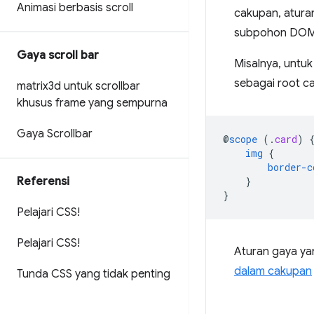
Animasi berbasis scroll
cakupan, atura
subpohon DOM 
Gaya scroll bar
Misalnya, untu
sebagai root c
matrix3d untuk scrollbar
khusus frame yang sempurna
Gaya Scrollbar
@
scope
(
.
card
)
img
{
border-c
Referensi
}
}
Pelajari CSS!
Pelajari CSS!
Aturan gaya ya
dalam cakupan
Tunda CSS yang tidak penting