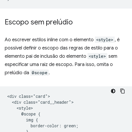
Escopo sem prelúdio
Ao escrever estilos inline com o elemento
<style>
, é
possível definir o escopo das regras de estilo para o
elemento pai de inclusão do elemento
<style>
sem
especificar uma raiz de escopo. Para isso, omita o
prelúdio da
@scope
.
<div class="card">

  <div class="card__header">

    <style>

      @scope {

        img {

          border-color: green;

        }
