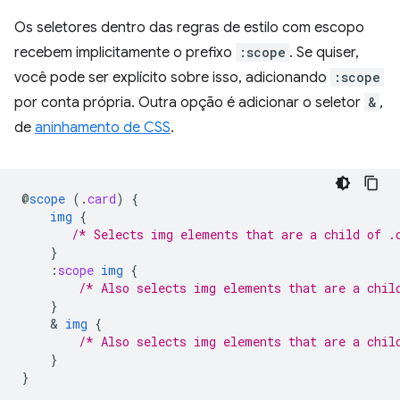
Os seletores dentro das regras de estilo com escopo
recebem implicitamente o prefixo
:scope
. Se quiser,
você pode ser explícito sobre isso, adicionando
:scope
por conta própria. Outra opção é adicionar o seletor
&
,
de
aninhamento de CSS
.
@
scope
(
.
card
)
{
img
{
/* Selects img elements that are a child of .
}
:
scope
img
{
/* Also selects img elements that are a chil
}
    & 
img
{
/* Also selects img elements that are a chil
}
}