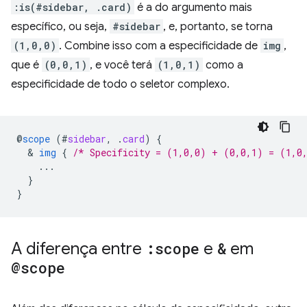
:is(#sidebar, .card)
é a do argumento mais
específico, ou seja,
#sidebar
, e, portanto, se torna
(1,0,0)
. Combine isso com a especificidade de
img
,
que é
(0,0,1)
, e você terá
(1,0,1)
como a
especificidade de todo o seletor complexo.
@
scope
(
#
sidebar
,
.
card
)
{
  & 
img
{
/* Specificity = (1,0,0) + (0,0,1) = (1,0
...
}
}
A diferença entre
:scope
e
&
em
@scope