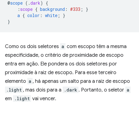
@
scope
(
.
dark
)
{
:
scope
{
background
:
#333
;
}
a
{
color
:
white
;
}
}
Como os dois seletores
a
com escopo têm a mesma
especificidade, o critério de proximidade de escopo
entra em ação. Ele pondera os dois seletores por
proximidade à raiz de escopo. Para esse terceiro
elemento
a
, há apenas um salto para a raiz de escopo
.light
, mas dois para a
.dark
. Portanto, o seletor
a
em
.light
vai vencer.