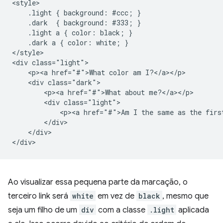
<style>

    .light { background: #ccc; }

    .dark  { background: #333; }

    .light a { color: black; }

    .dark a { color: white; }

</style>

<div class="light">

    <p><a href="#">What color am I?</a></p>

    <div class="dark">

        <p><a href="#">What about me?</a></p>

        <div class="light">

            <p><a href="#">Am I the same as the first
        </div>

    </div>

Ao visualizar essa pequena parte da marcação, o
terceiro link será
white
em vez de
black
, mesmo que
seja um filho de um
div
com a classe
.light
aplicada