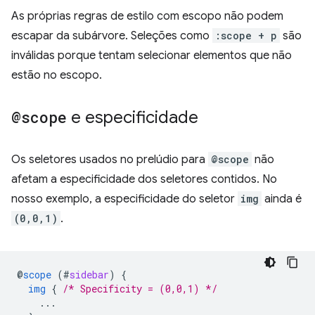
As próprias regras de estilo com escopo não podem
escapar da subárvore. Seleções como
:scope + p
são
inválidas porque tentam selecionar elementos que não
estão no escopo.
@scope
e especificidade
Os seletores usados no prelúdio para
@scope
não
afetam a especificidade dos seletores contidos. No
nosso exemplo, a especificidade do seletor
img
ainda é
(0,0,1)
.
@
scope
(
#
sidebar
)
{
img
{
/* Specificity = (0,0,1) */
...