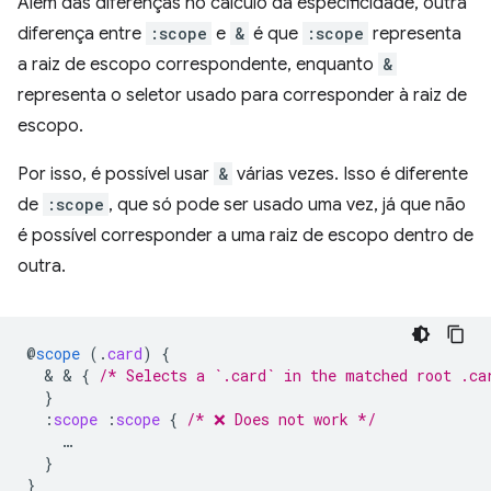
Além das diferenças no cálculo da especificidade, outra
diferença entre
:scope
e
&
é que
:scope
representa
a raiz de escopo correspondente, enquanto
&
representa o seletor usado para corresponder à raiz de
escopo.
Por isso, é possível usar
&
várias vezes. Isso é diferente
de
:scope
, que só pode ser usado uma vez, já que não
é possível corresponder a uma raiz de escopo dentro de
outra.
@
scope
(
.
card
)
{
  & & 
{
/* Selects a `.card` in the matched root .ca
}
:
scope
:
scope
{
/* ❌ Does not work */
…
}
}