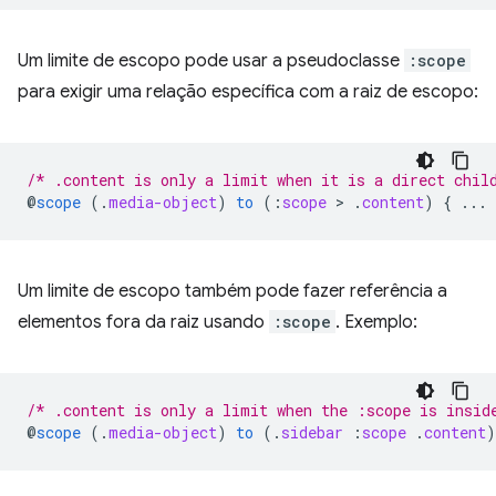
Um limite de escopo pode usar a pseudoclasse
:scope
para exigir uma relação específica com a raiz de escopo:
/* .content is only a limit when it is a direct chil
@
scope
(
.
media-object
)
to
(
:
scope
 > 
.
content
)
{
...
Um limite de escopo também pode fazer referência a
elementos fora da raiz usando
:scope
. Exemplo:
/* .content is only a limit when the :scope is insid
@
scope
(
.
media-object
)
to
(
.
sidebar
:
scope
.
content
)