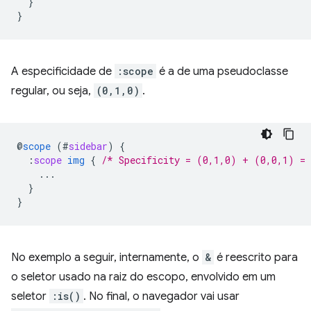
}
}
A especificidade de
:scope
é a de uma pseudoclasse
regular, ou seja,
(0,1,0)
.
@
scope
(
#
sidebar
)
{
:
scope
img
{
/* Specificity = (0,1,0) + (0,0,1) =
...
}
}
No exemplo a seguir, internamente, o
&
é reescrito para
o seletor usado na raiz do escopo, envolvido em um
seletor
:is()
. No final, o navegador vai usar