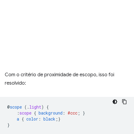
Com o critério de proximidade de escopo, isso foi
resolvido:
@
scope
(
.
light
)
{
:
scope
{
background
:
#ccc
;
}
a
{
color
:
black
;}
}