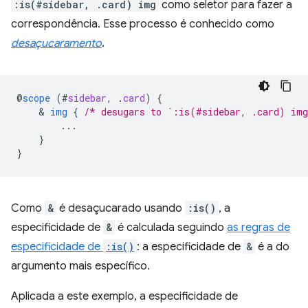
:is(#sidebar, .card) img
como seletor para fazer a
correspondência. Esse processo é conhecido como
desaçucaramento
.
@
scope
(
#
sidebar
,
.
card
)
{
    & 
img
{
/* desugars to `:is(#sidebar, .card) im
...
}
}
Como
&
é desaçucarado usando
:is()
, a
especificidade de
&
é calculada seguindo
as regras de
especificidade de
:is()
: a especificidade de
&
é a do
argumento mais específico.
Aplicada a este exemplo, a especificidade de