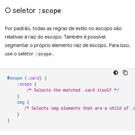
O seletor
:scope
Por padrão, todas as regras de estilo no escopo são
relativas à raiz do escopo. Também é possível
segmentar o próprio elemento raiz de escopo. Para isso,
use o seletor
:scope
.
@
scope
(
.
card
)
{
:
scope
{
/* Selects the matched .card itself */
}
img
{
/* Selects img elements that are a child of .
}
}