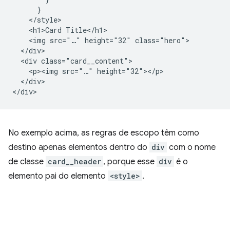
      }

    </style>

    <h1>Card Title</h1>

    <img src="…" height="32" class="hero">

  </div>

  <div class="card__content">

    <p><img src="…" height="32"></p>

  </div>

No exemplo acima, as regras de escopo têm como
destino apenas elementos dentro do
div
com o nome
de classe
card__header
, porque esse
div
é o
elemento pai do elemento
<style>
.