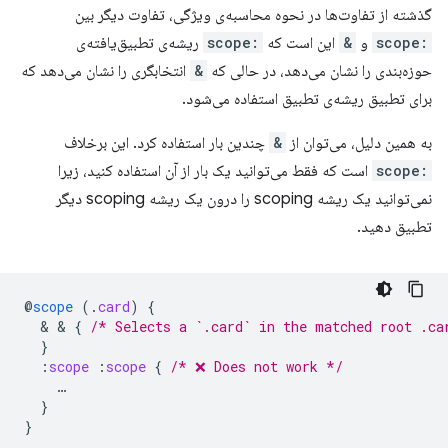
گذشته از تفاوت‌ها در نحوه محاسبه‌ی ویژگی، تفاوت دیگر بین
:scope
و
&
این است که
:scope
ریشه‌ی تطبیق‌یافته‌ی
حوزه‌بندی را نشان می‌دهد، در حالی که
&
انتخابگری را نشان می‌دهد که
برای تطبیق ریشه‌ی تطبیق استفاده می‌شود.
به همین دلیل، می‌توان از
&
چندین بار استفاده کرد. این برخلاف
:scope
است که فقط می‌توانید یک بار از آن استفاده کنید، زیرا
نمی‌توانید یک ریشه scoping را درون یک ریشه scoping دیگر
تطبیق دهید.
@
scope
(
.
card
)
{
  & & 
{
/* Selects a `.card` in the matched root .ca
}
:
scope
:
scope
{
/* ❌ Does not work */
…
}
}