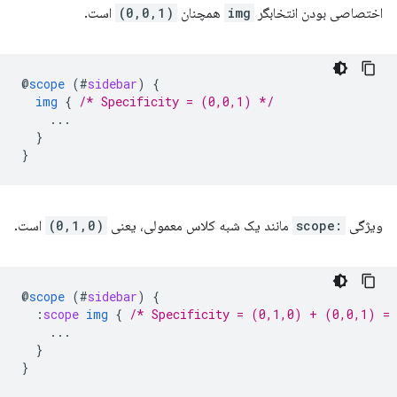
اختصاصی بودن انتخابگر
img
همچنان
(0,0,1)
است.
@
scope
(
#
sidebar
)
{
img
{
/* Specificity = (0,0,1) */
...
}
}
ویژگی
:scope
مانند یک شبه کلاس معمولی، یعنی
(0,1,0)
است.
@
scope
(
#
sidebar
)
{
:
scope
img
{
/* Specificity = (0,1,0) + (0,0,1) =
...
}
}