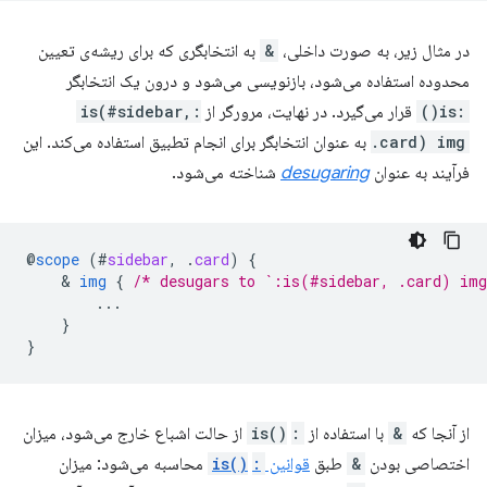
در مثال زیر، به صورت داخلی،
&
به انتخابگری که برای ریشه‌ی تعیین
محدوده استفاده می‌شود، بازنویسی می‌شود و درون یک انتخابگر
:is()
قرار می‌گیرد. در نهایت، مرورگر از
:is(#sidebar,
.card) img
به عنوان انتخابگر برای انجام تطبیق استفاده می‌کند. این
فرآیند به عنوان
desugaring
شناخته می‌شود.
@
scope
(
#
sidebar
,
.
card
)
{
    & 
img
{
/* desugars to `:is(#sidebar, .card) im
...
}
}
از آنجا که
&
با استفاده از
:is()
‎ از حالت اشباع خارج می‌شود، میزان
اختصاصی بودن
&
طبق
قوانین
:is()
‎ محاسبه می‌شود: میزان