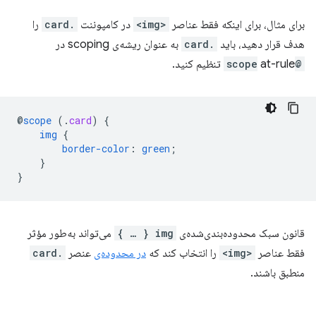
برای مثال، برای اینکه فقط عناصر
<img>
در کامپوننت
.card
را
هدف قرار دهید، باید
.card
به عنوان ریشه‌ی scoping در
@scope
at-rule‎ تنظیم کنید.
@
scope
(
.
card
)
{
img
{
border-color
:
green
;
}
}
قانون سبک محدوده‌بندی‌شده‌ی
img { … }
می‌تواند به‌طور مؤثر
فقط عناصر
<img>
را انتخاب کند که
در محدوده‌ی
عنصر
.card
منطبق باشند.