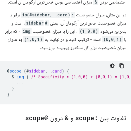
اختصاصی بودن
&
میزان اختصاصی بودن خاص‌ترین آرگومان آن است.
در این مثال، میزان خصوصیت
:is(#sidebar, .card)
‎ برابر با
میزان خصوصیت خاص‌ترین آرگومان آن، یعنی
#sidebar
‎، است و
بنابراین می‌شود
(1,0,0)
. این را با میزان خصوصیت
img
- که برابر
با
(0,0,1)
است - ترکیب کنید و در نهایت به
(1,0,1)
به عنوان
میزان خصوصیت برای کل سلکتور پیچیده می‌رسید.
@
scope
(
#
sidebar
,
.
card
)
{
  & 
img
{
/* Specificity = (1,0,0) + (0,0,1) = (1,0
...
}
}
تفاوت بین
:scope
و
&
درون
@scope