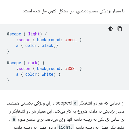
با معیار نزدیکی محدوده‌بندی، این مشکل اکنون حل شده است:
@
scope
(
.
light
)
{
:
scope
{
background
:
#ccc
;
}
a
{
color
:
black
;}
}
@
scope
(
.
dark
)
{
:
scope
{
background
:
#333
;
}
a
{
color
:
white
;
}
}
از آنجایی که هر دو انتخابگر scoped
a
دارای ویژگی یکسانی هستند،
معیار نزدیکی به دامنه شروع به کار می‌کند. این معیار هر دو انتخابگر را
بر اساس نزدیکی به ریشه دامنه آنها وزن می‌دهد. برای عنصر سوم
a
،
فقط یک جهش به ریشه دامنه
.light
و دو جهش به ریشه دامنه