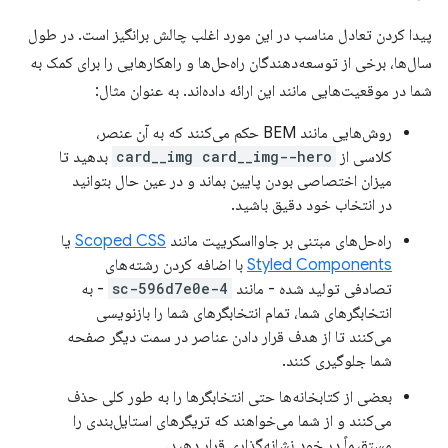
پیدا کردن تعادل مناسب در این مورد اغلب چالش برانگیز است. در طول
سال‌ها، برخی از توسعه‌دهندگان راه‌حل‌ها و راهکارهایی را برای کمک به
شما در موقعیت‌هایی مانند این ارائه داده‌اند. به عنوان مثال:
روش‌هایی مانند BEM حکم می‌کنند که به آن عنصر،
کلاسی از
card__img card__img--hero
بدهید تا
میزان اختصاصی بودن پایین بماند و در عین حال بتوانید
در انتخاب خود دقیق باشید.
راه‌حل‌های مبتنی بر جاوااسکریپت مانند
Scoped CSS
یا
Styled Components
با اضافه کردن رشته‌های
تصادفی تولید شده - مانند
sc-596d7e0e-4
- به
انتخابگرهای شما، تمام انتخابگرهای شما را بازنویسی
می‌کنند تا از هدف قرار دادن عناصر در سمت دیگر صفحه
شما جلوگیری کنند.
بعضی از کتابخانه‌ها حتی انتخابگرها را به طور کلی حذف
می‌کنند و از شما می‌خواهند که تریگرهای استایل‌بندی را
مستقیماً در خود نشانه‌گذاری قرار دهید.