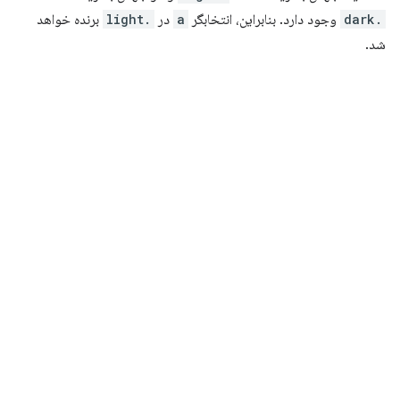
.dark
وجود دارد. بنابراین، انتخابگر
a
در
.light
برنده خواهد
شد.