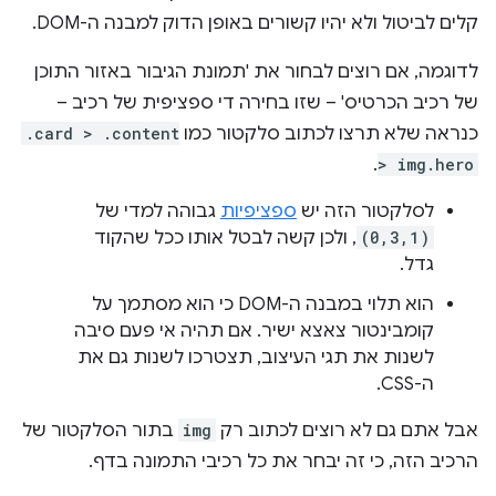
קלים לביטול ולא יהיו קשורים באופן הדוק למבנה ה-DOM.
לדוגמה, אם רוצים לבחור את 'תמונת הגיבור באזור התוכן
של רכיב הכרטיס' – שזו בחירה די ספציפית של רכיב –
כנראה שלא תרצו לכתוב סלקטור כמו
.card > .content
.
> img.hero
לסלקטור הזה יש
ספציפיות
גבוהה למדי של
(0,3,1)
, ולכן קשה לבטל אותו ככל שהקוד
גדל.
הוא תלוי במבנה ה-DOM כי הוא מסתמך על
קומבינטור צאצא ישיר. אם תהיה אי פעם סיבה
לשנות את תגי העיצוב, תצטרכו לשנות גם את
ה-CSS.
אבל אתם גם לא רוצים לכתוב רק
img
בתור הסלקטור של
הרכיב הזה, כי זה יבחר את כל רכיבי התמונה בדף.