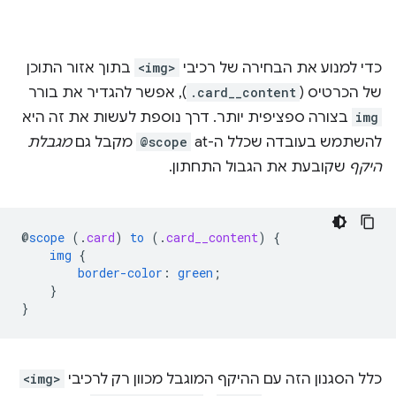
כדי למנוע את הבחירה של רכיבי
<img>
בתוך אזור התוכן
של הכרטיס (
.card__content
), אפשר להגדיר את בורר
img
בצורה ספציפית יותר. דרך נוספת לעשות את זה היא
להשתמש בעובדה שכלל ה-at ‏
@scope
מקבל גם
מגבלת
היקף
שקובעת את הגבול התחתון.
@
scope
(
.
card
)
to
(
.
card__content
)
{
img
{
border-color
:
green
;
}
}
כלל הסגנון הזה עם ההיקף המוגבל מכוון רק לרכיבי
<img>