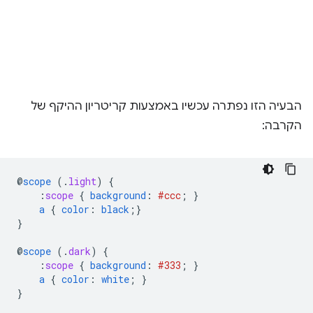
הבעיה הזו נפתרה עכשיו באמצעות קריטריון ההיקף של
הקרבה:
@
scope
(
.
light
)
{
:
scope
{
background
:
#ccc
;
}
a
{
color
:
black
;}
}
@
scope
(
.
dark
)
{
:
scope
{
background
:
#333
;
}
a
{
color
:
white
;
}
}