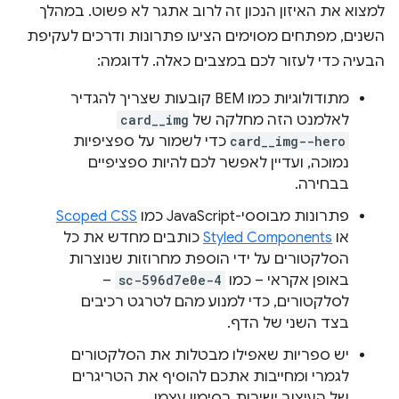
למצוא את האיזון הנכון זה לרוב אתגר לא פשוט. במהלך
השנים, מפתחים מסוימים הציעו פתרונות ודרכים לעקיפת
הבעיה כדי לעזור לכם במצבים כאלה. לדוגמה:
מתודולוגיות כמו BEM קובעות שצריך להגדיר
לאלמנט הזה מחלקה של
card__img
card__img--hero
כדי לשמור על ספציפיות
נמוכה, ועדיין לאפשר לכם להיות ספציפיים
בבחירה.
פתרונות מבוססי-JavaScript כמו
Scoped CSS
או
Styled Components
כותבים מחדש את כל
הסלקטורים על ידי הוספת מחרוזות שנוצרות
באופן אקראי – כמו
sc-596d7e0e-4
–
לסלקטורים, כדי למנוע מהם לטרגט רכיבים
בצד השני של הדף.
יש ספריות שאפילו מבטלות את הסלקטורים
לגמרי ומחייבות אתכם להוסיף את הטריגרים
של העיצוב ישירות בסימון עצמו.