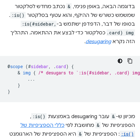
בדוגמה הבאה, באופן פנימי,
&
נכתב מחדש לסלקטור
שמשמש כשורש של ההיקף, והוא עטוף בסלקטור
:is()
.
בסופו של דבר, הדפדפן ישתמש ב-
:is(#sidebar,
.card) img
כסלקטור כדי לבצע את ההתאמה. התהליך
הזה נקרא
desugaring
.
@
scope
(
#
sidebar
,
.
card
)
{
    & 
img
{
/* desugars to `:is(#sidebar, .card) im
...
}
}
מכיוון ש-
&
עובר desugaring באמצעות
:is()
,
הספציפיות של
&
מחושבת לפי
כללי הספציפיות של
:is()
: הספציפיות של
&
היא הספציפיות של הארגומנט