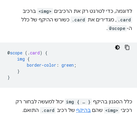
לדוגמה, כדי לטרגט רק את הרכיבים
<img>
ברכיב
.card
, מגדירים את
.card
כשורש ההיקף של כלל
ה-
@scope
.
@
scope
(
.
card
)
{
img
{
border-color
:
green
;
}
}
כלל הסגנון בהיקף
img { … }
יכול למעשה לבחור רק
רכיבי
<img>
שהם
בהיקף
של רכיב
.card
התואם.