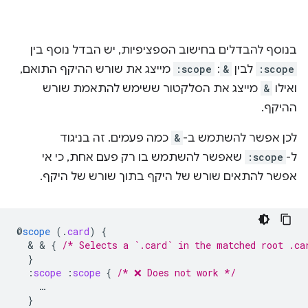
בנוסף להבדלים בחישוב הספציפיות, יש הבדל נוסף בין
:scope
לבין
&
:
:scope
מייצג את שורש ההיקף התואם,
ואילו
&
מייצג את הסלקטור ששימש להתאמת שורש
ההיקף.
לכן אפשר להשתמש ב-
&
כמה פעמים. זה בניגוד
ל-
:scope
שאפשר להשתמש בו רק פעם אחת, כי אי
אפשר להתאים שורש של היקף בתוך שורש של היקף.
@
scope
(
.
card
)
{
  & & 
{
/* Selects a `.card` in the matched root .ca
}
:
scope
:
scope
{
/* ❌ Does not work */
…
}