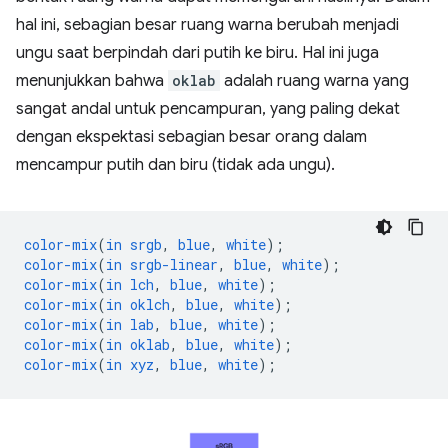
hal ini, sebagian besar ruang warna berubah menjadi
ungu saat berpindah dari putih ke biru. Hal ini juga
menunjukkan bahwa
oklab
adalah ruang warna yang
sangat andal untuk pencampuran, yang paling dekat
dengan ekspektasi sebagian besar orang dalam
mencampur putih dan biru (tidak ada ungu).
color-mix
(
in
srgb
,
blue
,
white
);
color-mix
(
in
srgb-linear
,
blue
,
white
);
color-mix
(
in
lch
,
blue
,
white
);
color-mix
(
in
oklch
,
blue
,
white
);
color-mix
(
in
lab
,
blue
,
white
);
color-mix
(
in
oklab
,
blue
,
white
);
color-mix
(
in
xyz
,
blue
,
white
);