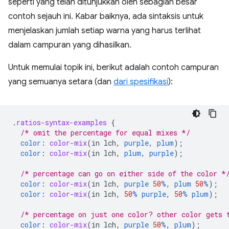
seperti yang telah ditunjukkan oleh sebagian besar
contoh sejauh ini. Kabar baiknya, ada sintaksis untuk
menjelaskan jumlah setiap warna yang harus terlihat
dalam campuran yang dihasilkan.
Untuk memulai topik ini, berikut adalah contoh campuran
yang semuanya setara (dan
dari spesifikasi
):
.
ratios-syntax-examples
{
/* omit the percentage for equal mixes */
color
:
color-mix
(
in
lch
,
purple
,
plum
);
color
:
color-mix
(
in
lch
,
plum
,
purple
);
/* percentage can go on either side of the color *
color
:
color-mix
(
in
lch
,
purple
50
%
,
plum
50
%
);
color
:
color-mix
(
in
lch
,
50
%
purple
,
50
%
plum
);
/* percentage on just one color? other color gets 
color
:
color-mix
(
in
lch
,
purple
50
%
,
plum
);