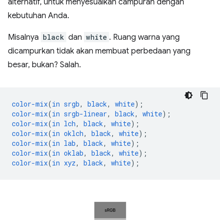
alternatif, untuk menyesuaikan campuran dengan
kebutuhan Anda.
Misalnya
black
dan
white
. Ruang warna yang
dicampurkan tidak akan membuat perbedaan yang
besar, bukan? Salah.
color-mix
(
in
srgb
,
black
,
white
);
color-mix
(
in
srgb-linear
,
black
,
white
);
color-mix
(
in
lch
,
black
,
white
);
color-mix
(
in
oklch
,
black
,
white
);
color-mix
(
in
lab
,
black
,
white
);
color-mix
(
in
oklab
,
black
,
white
);
color-mix
(
in
xyz
,
black
,
white
);