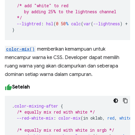
/* add "white" to red
     by adding 25% to the lightness channel
  */
--lightred
:
hsl
(
0
50
%
calc
(
var
(
--lightness
)
+
25
}
color-mix()
memberikan kemampuan untuk
mencampur warna ke CSS. Developer dapat memilih
ruang warna yang akan dicampurkan dan seberapa
dominan setiap warna dalam campuran.
Setelah
.
color-mixing-after
{
/* equally mix red with white */
--red-white-mix
:
color-mix
(
in
oklab
,
red
,
white
)
/* equally mix red with white in srgb */