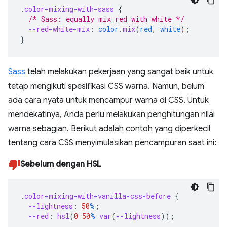
.
color-mixing-with-sass
{
/* Sass: equally mix red with white */
--red-white-mix
:
color
.
mix
(
red
,
white
);
}
Sass
telah melakukan pekerjaan yang sangat baik untuk
tetap mengikuti spesifikasi CSS warna. Namun, belum
ada cara nyata untuk mencampur warna di CSS. Untuk
mendekatinya, Anda perlu melakukan penghitungan nilai
warna sebagian. Berikut adalah contoh yang diperkecil
tentang cara CSS menyimulasikan pencampuran saat ini:
Sebelum dengan HSL
.
color-mixing-with-vanilla-css-before
{
--lightness
:
50
%
;
--red
:
hsl
(
0
50
%
var
(
--lightness
));