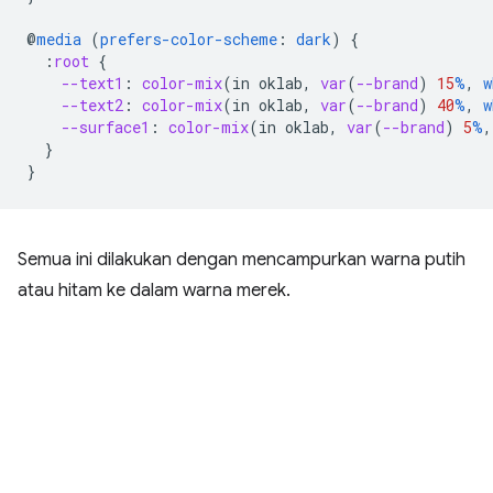
@
media
(
prefers-color-scheme
:
dark
)
{
:
root
{
--text1
:
color-mix
(
in
oklab
,
var
(
--brand
)
15
%
,
w
--text2
:
color-mix
(
in
oklab
,
var
(
--brand
)
40
%
,
w
--surface1
:
color-mix
(
in
oklab
,
var
(
--brand
)
5
%
,
}
}
Semua ini dilakukan dengan mencampurkan warna putih
atau hitam ke dalam warna merek.