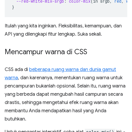
--red-white-mix-srgb
:
color-mix
(
in
srgb
,
red
,
wh
}
Itulah yang kita inginkan. Fleksibilitas, kemampuan, dan
API yang dilengkapi fitur lengkap. Suka sekali.
Mencampur warna di CSS
CSS ada di
beberapa ruang warna dan dunia gamut
warna
, dan karenanya, menentukan ruang warna untuk
pencampuran bukanlah opsional. Selain itu, ruang warna
yang berbeda dapat mengubah hasil campuran secara
drastis, sehingga mengetahui efek ruang warna akan
membantu Anda mendapatkan hasil yang Anda
butuhkan.
Untuk pengantar interaktif, coba alat
color-mix()
ini: -