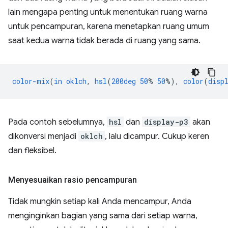
lain mengapa penting untuk menentukan ruang warna
untuk pencampuran, karena menetapkan ruang umum
saat kedua warna tidak berada di ruang yang sama.
color-mix
(
in
oklch
,
hsl
(
200deg
50
%
50
%),
color
(
disp
Pada contoh sebelumnya,
hsl
dan
display-p3
akan
dikonversi menjadi
oklch
, lalu dicampur. Cukup keren
dan fleksibel.
Menyesuaikan rasio pencampuran
Tidak mungkin setiap kali Anda mencampur, Anda
menginginkan bagian yang sama dari setiap warna,