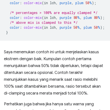
color
:
color-mix
(
in
lch
,
purple
,
plum
50
%
);
/* percentages > 100% are equally clamped */
color
:
color-mix
(
in
lch
,
purple
80
%
,
plum
80
%
);
/* above mix is clamped to this */
color
:
color-mix
(
in
lch
,
purple
50
%
,
plum
50
%
);
}
Saya menemukan contoh ini untuk menjelaskan kasus
ekstrem dengan baik. Kumpulan contoh pertama
menunjukkan bahwa 50% tidak diperlukan, tetapi dapat
ditentukan secara opsional. Contoh terakhir
menunjukkan kasus yang menarik saat rasio melebihi
100% saat ditambahkan bersama, rasio tersebut akan
di-clamping secara merata menjadi total 100%.
Perhatikan juga bahwa jika hanya satu warna yang