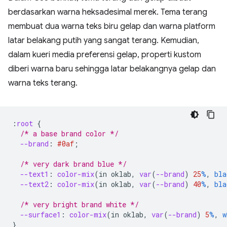
berdasarkan warna heksadesimal merek. Tema terang
membuat dua warna teks biru gelap dan warna platform
latar belakang putih yang sangat terang. Kemudian,
dalam kueri media preferensi gelap, properti kustom
diberi warna baru sehingga latar belakangnya gelap dan
warna teks terang.
:
root
{
/* a base brand color */
--brand
:
#0af
;
/* very dark brand blue */
--text1
:
color-mix
(
in
oklab
,
var
(
--brand
)
25
%
,
bla
--text2
:
color-mix
(
in
oklab
,
var
(
--brand
)
40
%
,
bla
/* very bright brand white */
--surface1
:
color-mix
(
in
oklab
,
var
(
--brand
)
5
%
,
w
}