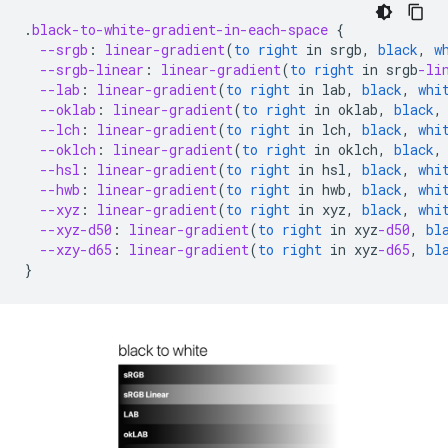
.
black-to-white-gradient-in-each-space
{
--srgb
:
linear-gradient
(
to
right
in
srgb
,
black
,
w
--srgb-linear
:
linear-gradient
(
to
right
in
srgb
-li
--lab
:
linear-gradient
(
to
right
in
lab
,
black
,
whi
--oklab
:
linear-gradient
(
to
right
in
oklab
,
black
,
--lch
:
linear-gradient
(
to
right
in
lch
,
black
,
whi
--oklch
:
linear-gradient
(
to
right
in
oklch
,
black
,
--hsl
:
linear-gradient
(
to
right
in
hsl
,
black
,
whi
--hwb
:
linear-gradient
(
to
right
in
hwb
,
black
,
whi
--xyz
:
linear-gradient
(
to
right
in
xyz
,
black
,
whi
--xyz-d50
:
linear-gradient
(
to
right
in
xyz
-d50
,
bl
--xzy-d65
:
linear-gradient
(
to
right
in
xyz
-d65
,
bl
}