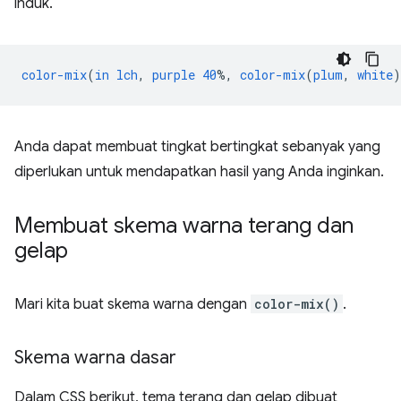
induk.
color-mix
(
in
lch
,
purple
40
%,
color-mix
(
plum
,
white
)
Anda dapat membuat tingkat bertingkat sebanyak yang
diperlukan untuk mendapatkan hasil yang Anda inginkan.
Membuat skema warna terang dan
gelap
Mari kita buat skema warna dengan
color-mix()
.
Skema warna dasar
Dalam CSS berikut, tema terang dan gelap dibuat