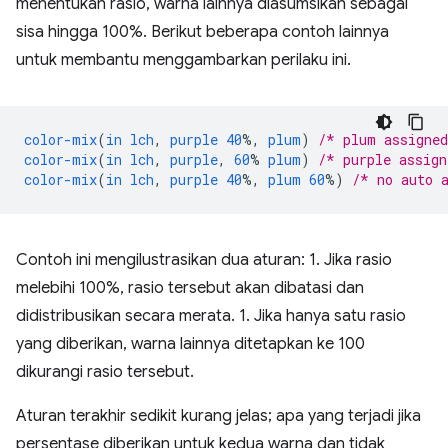
menentukan rasio, warna lainnya diasumsikan sebagai
sisa hingga 100%. Berikut beberapa contoh lainnya
untuk membantu menggambarkan perilaku ini.
color-mix
(
in
lch
,
purple
40
%,
plum
)
/* plum assigne
color-mix
(
in
lch
,
purple
,
60
%
plum
)
/* purple assig
color-mix
(
in
lch
,
purple
40
%,
plum
60
%)
/* no auto 
Contoh ini mengilustrasikan dua aturan: 1. Jika rasio
melebihi 100%, rasio tersebut akan dibatasi dan
didistribusikan secara merata. 1. Jika hanya satu rasio
yang diberikan, warna lainnya ditetapkan ke 100
dikurangi rasio tersebut.
Aturan terakhir sedikit kurang jelas; apa yang terjadi jika
persentase diberikan untuk kedua warna dan tidak