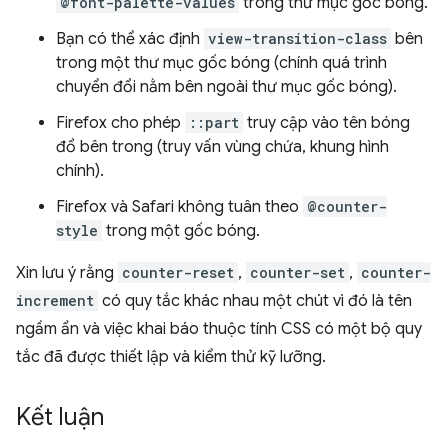
@font-palette-values
trong thư mục gốc bóng.
Bạn có thể xác định
view-transition-class
bên
trong một thư mục gốc bóng (chính quá trình
chuyển đổi nằm bên ngoài thư mục gốc bóng).
Firefox cho phép
::part
truy cập vào tên bóng
đổ bên trong (truy vấn vùng chứa, khung hình
chính).
Firefox và Safari không tuân theo
@counter-
style
trong một gốc bóng.
Xin lưu ý rằng
counter-reset
,
counter-set
,
counter-
increment
có quy tắc khác nhau một chút vì đó là tên
ngầm ẩn và việc khai báo thuộc tính CSS có một bộ quy
tắc đã được thiết lập và kiểm thử kỹ lưỡng.
Kết luận