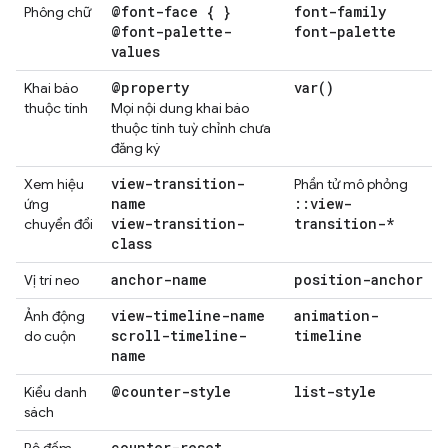
@font-face { }
font-family
Phông chữ
@font-palette-
font-palette
values
@property
var(
)
Khai báo
thuộc tính
Mọi nội dung khai báo
thuộc tính tuỳ chỉnh chưa
đăng ký
view-transition-
Xem hiệu
Phần tử mô phỏng
name
::
view-
ứng
view-transition-
transition-*
chuyển đổi
class
anchor-name
position-anchor
Vị trí neo
view-timeline-name
animation-
Ảnh động
scroll-timeline-
timeline
do cuộn
name
@counter-style
list-style
Kiểu danh
sách
counter-reset