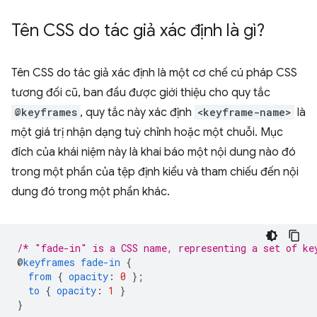
Tên CSS do tác giả xác định là gì?
Tên CSS do tác giả xác định là một cơ chế cú pháp CSS
tương đối cũ, ban đầu được giới thiệu cho quy tắc
@keyframes
, quy tắc này xác định
<keyframe-name>
là
một giá trị nhận dạng tuỳ chỉnh hoặc một chuỗi. Mục
đích của khái niệm này là khai báo một nội dung nào đó
trong một phần của tệp định kiểu và tham chiếu đến nội
dung đó trong một phần khác.
/* "fade-in" is a CSS name, representing a set of ke
@
keyframes
fade-in
{
from
{
opacity
:
0
}
;
to
{
opacity
:
1
}
}