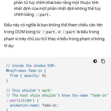
phần tử tuỳ chỉnh khai báo rằng một thuộc tính
nhất định của một phần nhất định không thể tuỳ
chỉnh bằng
::part
.
Điều này có nghĩa là bạn không thể tham chiếu các tên
trong DOM bóng từ
::part
, vì
::part
là kiểu trong
phạm vi máy chủ lưu trữ thay vì kiểu trong phạm vi bóng.
Ví dụ:
//
inside
the
shadow
DOM
:
@
keyframes
fade-in
{
from
{
opacity
:
0
}
}
//
This
shouldn
't work!
// The host style shouldn'
t
know
the
name
"fade-in"
::
part
(
slider
)
{
animation-name
:
fade-in
;
}