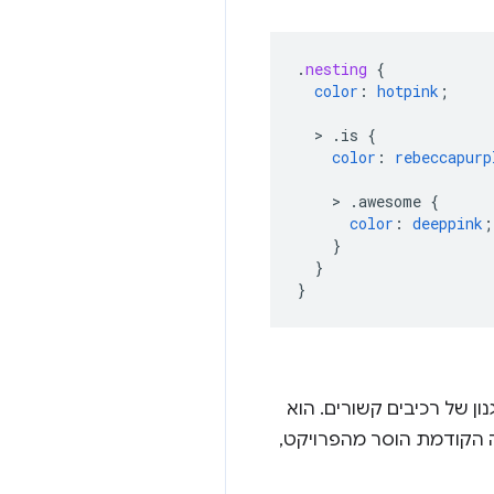
.
nesting
{
color
:
hotpink
;
>
.is
{
color
:
rebeccapurp
>
.awesome
{
color
:
deeppink
;
}
}
}
ן של רכיבים קשורים. הוא
הקודמת הוסר מהפרויקט,