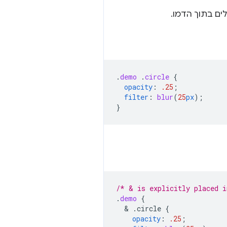
ים בתוך הדמו.
.
demo
.
circle
{
opacity
:
.25
;
filter
:
blur
(
25
px
);
}
/* & is explicitly placed i
.
demo
{
  & 
.circle
{
opacity
:
.25
;