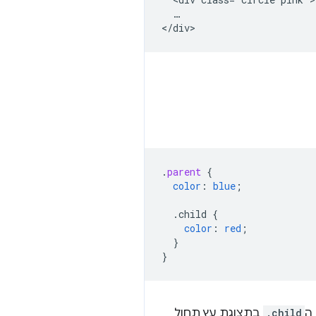
  …

.
parent
{
color
:
blue
;
.child
{
color
:
red
;
}
}
ה
.child
בתצוגת עץ תחול