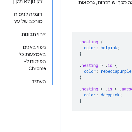
לקינון לא תקין
 מכך יש חזרות, גרסאות
דוגמה לניסוח
מורכב של עץ
זיהוי תכונות
.
nesting
{
ניפוי באגים
color
:
hotpink
;
}
באמצעות כלי
הפיתוח ל-
.
nesting
>
.
is
{
Chrome
color
:
rebeccapurple
}
העתיד
.
nesting
>
.
is
>
.
awes
color
:
deeppink
;
}