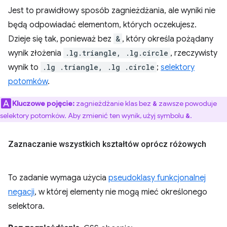
Jest to prawidłowy sposób zagnieżdżania, ale wyniki nie
będą odpowiadać elementom, których oczekujesz.
Dzieje się tak, ponieważ bez
&
, który określa pożądany
wynik złożenia
.lg.triangle, .lg.circle
, rzeczywisty
wynik to
.lg .triangle, .lg .circle
;
selektory
potomków
.
Kluczowe pojęcie:
zagnieżdżanie klas bez
zawsze powoduje
&
selektory potomków. Aby zmienić ten wynik, użyj symbolu
.
&
Zaznaczanie wszystkich kształtów oprócz różowych
To zadanie wymaga użycia
pseudoklasy funkcjonalnej
negacji
, w której elementy nie mogą mieć określonego
selektora.