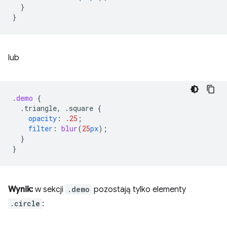
}
}
lub
.
demo
{
.triangle,
.square
{
opacity
:
.25
;
filter
:
blur
(
25
px
);
}
}
Wynik:
w sekcji
.demo
pozostają tylko elementy
.circle
: