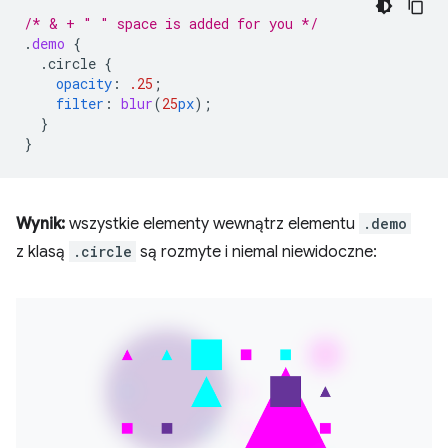
/* & + " " space is added for you */
.
demo
{
.circle
{
opacity
:
.25
;
filter
:
blur
(
25
px
);
}
}
Wynik:
wszystkie elementy wewnątrz elementu
.demo
z klasą
.circle
są rozmyte i niemal niewidoczne: