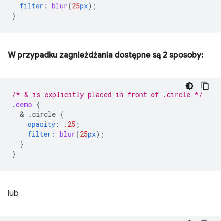
filter
:
blur
(
25
px
);
}
W przypadku zagnieżdżania dostępne są 2 sposoby:
/* & is explicitly placed in front of .circle */
.
demo
{
  & 
.circle
{
opacity
:
.25
;
filter
:
blur
(
25
px
);
}
}
lub