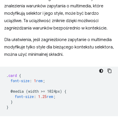
znalezienia warunków zapytania o multimedia, które
modyfikują selektor i jego style, może być bardzo
uciążliwe. Ta uciążliwość zniknie dzięki możliwości
zagnieżdżania warunków bezpośrednio w kontekście.
Dla ułatwienia, jeśli zagnieżbione zapytanie o multimedia
modyfikuje tylko style dla bieżącego kontekstu selektora,
można użyć minimalnej składni.
.
card
{
font-size
:
1
rem
;
@media
(width
>
=
1024px)
{
font-size
:
1.25
rem
;
}
}