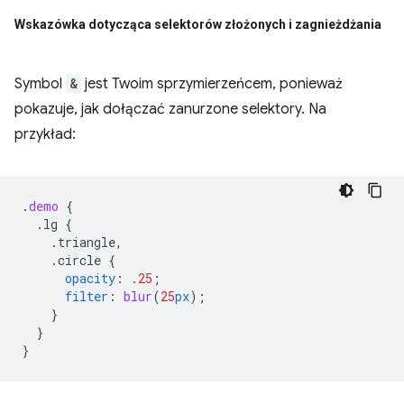
Wskazówka dotycząca selektorów złożonych i zagnieżdżania
Symbol
&
jest Twoim sprzymierzeńcem, ponieważ
pokazuje, jak dołączać zanurzone selektory. Na
przykład:
.
demo
{
.lg
{
.triangle,
.circle
{
opacity
:
.25
;
filter
:
blur
(
25
px
);
}
}
}