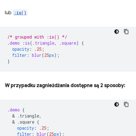
lub
:is()
/* grouped with :is() */
.
demo
:
is
(
.
triangle
,
.
square
)
{
opacity
:
.25
;
filter
:
blur
(
25
px
);
}
W przypadku zagnieżdżania dostępne są 2 sposoby:
.
demo
{
  & 
.triangle,
  & 
.square
{
opacity
:
.25
;
filter
:
blur
(
25
px
);