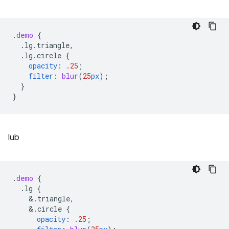
.
demo
{
.lg.triangle,
.lg.circle
{
opacity
:
.25
;
filter
:
blur
(
25
px
);
}
}
lub
.
demo
{
.lg
{
&
.triangle,
&
.circle
{
opacity
:
.25
;