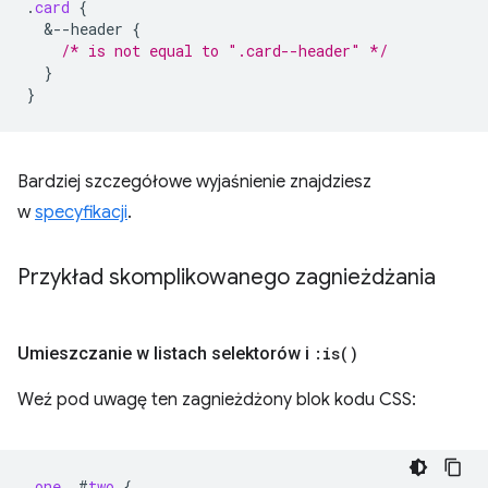
.
card
{
&
--header
{
/* is not equal to ".card--header" */
}
}
Bardziej szczegółowe wyjaśnienie znajdziesz
w
specyfikacji
.
Przykład skomplikowanego zagnieżdżania
Umieszczanie w listach selektorów i
:
is(
)
Weź pod uwagę ten zagnieżdżony blok kodu CSS:
.
one
,
#
two
{