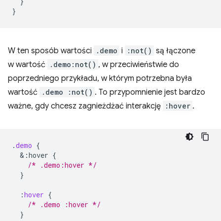
}
}
W ten sposób wartości
.demo
i
:not()
są łączone
w wartość
.demo:not()
, w przeciwieństwie do
poprzedniego przykładu, w którym potrzebna była
wartość
.demo :not()
. To przypomnienie jest bardzo
ważne, gdy chcesz zagnieżdżać interakcję
:hover
.
.
demo
{
&
:hover
{
/* .demo:hover */
}
:
hover
{
/* .demo :hover */
}