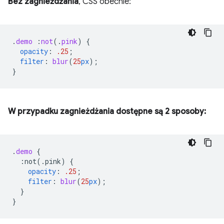
Bez zagnieżdżania
, CSS obecnie:
.
demo
:
not
(
.
pink
)
{
opacity
:
.25
;
filter
:
blur
(
25
px
);
}
W przypadku zagnieżdżania dostępne są 2 sposoby:
.
demo
{
:not(.pink)
{
opacity
:
.25
;
filter
:
blur
(
25
px
);
}
}