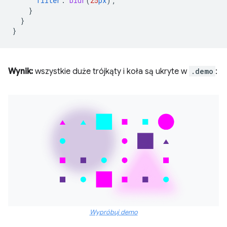
filter
:
blur
(
25
px
);
}
}
}
Wynik:
wszystkie duże trójkąty i koła są ukryte w
.demo
:
Wypróbuj demo