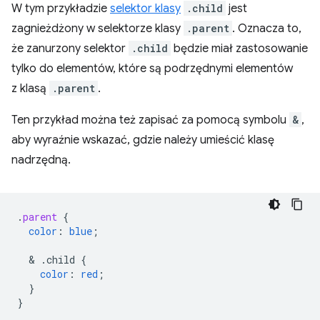
W tym przykładzie
selektor klasy
.child
jest
zagnieżdżony w selektorze klasy
.parent
. Oznacza to,
że zanurzony selektor
.child
będzie miał zastosowanie
tylko do elementów, które są podrzędnymi elementów
z klasą
.parent
.
Ten przykład można też zapisać za pomocą symbolu
&
,
aby wyraźnie wskazać, gdzie należy umieścić klasę
nadrzędną.
.
parent
{
color
:
blue
;
  & 
.child
{
color
:
red
;
}
}