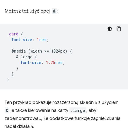
Możesz też użyć opcji
&
:
.
card
{
font-size
:
1
rem
;
@media
(width
>
=
1024px)
{
&
.large
{
font-size
:
1.25
rem
;
}
}
}
Ten przykład pokazuje rozszerzoną składnię z użyciem
&
, a także kierowanie na karty
.large
, aby
zademonstrować, że dodatkowe funkcje zagnieżdżania
nadal działają.