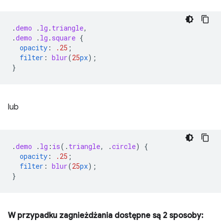
.
demo
.
lg
.
triangle
,
.
demo
.
lg
.
square
{
opacity
:
.25
;
filter
:
blur
(
25
px
);
}
lub
.
demo
.
lg
:
is
(
.
triangle
,
.
circle
)
{
opacity
:
.25
;
filter
:
blur
(
25
px
);
}
W przypadku zagnieżdżania dostępne są 2 sposoby: