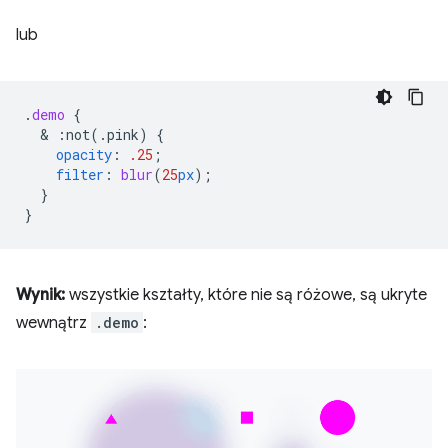
lub
.
demo
{
  & 
:not(.pink)
{
opacity
:
.25
;
filter
:
blur
(
25
px
);
}
}
Wynik:
wszystkie kształty, które nie są różowe, są ukryte
wewnątrz
.demo
: