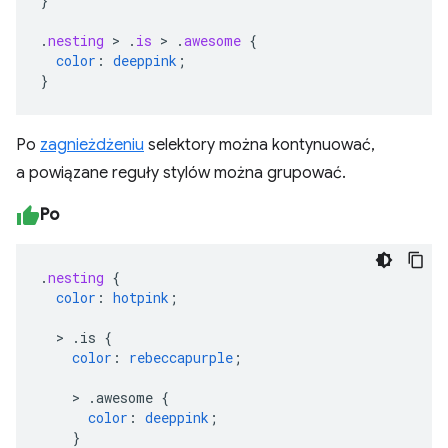
}
.
nesting
>
.
is
>
.
awesome
{
color
:
deeppink
;
}
Po
zagnieżdżeniu
selektory można kontynuować,
a powiązane reguły stylów można grupować.
Po
.
nesting
{
color
:
hotpink
;
>
.is
{
color
:
rebeccapurple
;
>
.awesome
{
color
:
deeppink
;
}