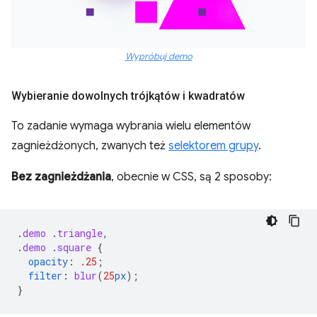
Wypróbuj demo
Wybieranie dowolnych trójkątów i kwadratów
To zadanie wymaga wybrania wielu elementów
zagnieżdżonych, zwanych też
selektorem grupy
.
Bez zagnieżdżania
, obecnie w CSS, są 2 sposoby:
.
demo
.
triangle
,
.
demo
.
square
{
opacity
:
.25
;
filter
:
blur
(
25
px
);
}