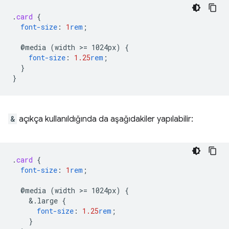
.
card
{
font-size
:
1
rem
;
@media
(width
>
=
1024px)
{
font-size
:
1.25
rem
;
}
}
&
açıkça kullanıldığında da aşağıdakiler yapılabilir:
.
card
{
font-size
:
1
rem
;
@media
(width
>
=
1024px)
{
&
.large
{
font-size
:
1.25
rem
;
}