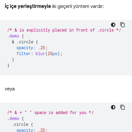
İç içe yerleştirmeyle
iki geçerli yöntem vardır:
/* & is explicitly placed in front of .circle */
.
demo
{
  & 
.circle
{
opacity
:
.25
;
filter
:
blur
(
25
px
);
}
}
veya
/* & + " " space is added for you */
.
demo
{
.circle
{
opacity
:
.25
;