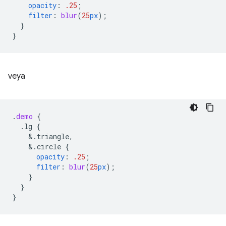
opacity
:
.25
;
filter
:
blur
(
25
px
);
}
}
veya
.
demo
{
.lg
{
&
.triangle,
&
.circle
{
opacity
:
.25
;
filter
:
blur
(
25
px
);
}
}
}