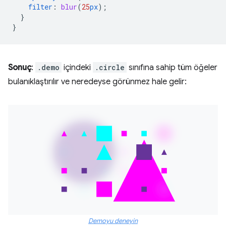
filter
:
blur
(
25
px
);
}
}
Sonuç
:
.demo
içindeki
.circle
sınıfına sahip tüm öğeler
bulanıklaştırılır ve neredeyse görünmez hale gelir:
Demoyu deneyin