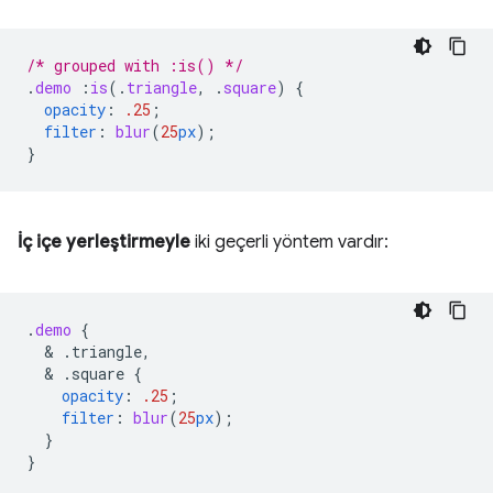
/* grouped with :is() */
.
demo
:
is
(
.
triangle
,
.
square
)
{
opacity
:
.25
;
filter
:
blur
(
25
px
);
}
İç içe yerleştirmeyle
iki geçerli yöntem vardır:
.
demo
{
  & 
.triangle,
  & 
.square
{
opacity
:
.25
;
filter
:
blur
(
25
px
);
}
}