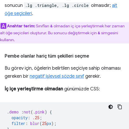
sonucun
.lg .triangle, .lg .circle
olmasıdır;
alt
öğe seçicileri
.
Anahtar terim:
Sınıfları
olmadan iç içe yerleştirmek her zaman
&
alt öğe seçicileri oluşturur. Bu sonucu değiştirmek için
simgesini
&
kullanın.
Pembe olanlar hariç tüm şekilleri seçme
Bu görev için, öğelerin belirtilen seçiciye sahip olmaması
gereken bir
negatif işlevsel sözde sınıf
gerekir.
İç içe yerleştirme olmadan
günümüzde CSS:
.
demo
:
not
(
.
pink
)
{
opacity
:
.25
;
filter
:
blur
(
25
px
);