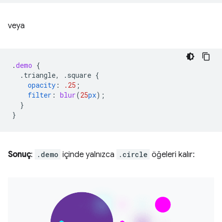
veya
.
demo
{
.triangle,
.square
{
opacity
:
.25
;
filter
:
blur
(
25
px
);
}
}
Sonuç
:
.demo
içinde yalnızca
.circle
öğeleri kalır: