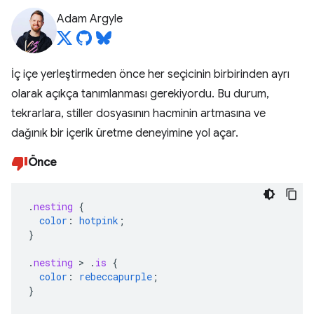
Adam Argyle
İç içe yerleştirmeden önce her seçicinin birbirinden ayrı
olarak açıkça tanımlanması gerekiyordu. Bu durum,
tekrarlara, stiller dosyasının hacminin artmasına ve
dağınık bir içerik üretme deneyimine yol açar.
Önce
.
nesting
{
color
:
hotpink
;
}
.
nesting
>
.
is
{
color
:
rebeccapurple
;
}