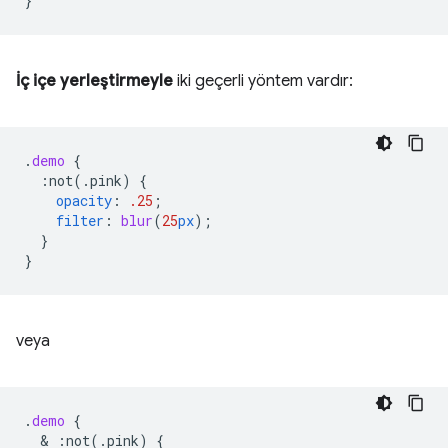
}
İç içe yerleştirmeyle
iki geçerli yöntem vardır:
.
demo
{
:not(.pink)
{
opacity
:
.25
;
filter
:
blur
(
25
px
);
}
}
veya
.
demo
{
  & 
:not(.pink)
{