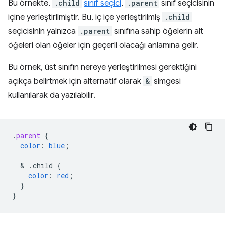
Bu örnekte,
.child
sınıf seçici
,
.parent
sınıf seçicisinin
içine yerleştirilmiştir. Bu, iç içe yerleştirilmiş
.child
seçicisinin yalnızca
.parent
sınıfına sahip öğelerin alt
öğeleri olan öğeler için geçerli olacağı anlamına gelir.
Bu örnek, üst sınıfın nereye yerleştirilmesi gerektiğini
açıkça belirtmek için alternatif olarak
&
simgesi
kullanılarak da yazılabilir.
.
parent
{
color
:
blue
;
  & 
.child
{
color
:
red
;
}
}