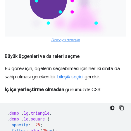
Demoyu deneyin
Büyük üçgenleri ve daireleri seçme
Bu görev için, öğelerin seçilebilmesi için her iki sınıfa da
sahip olması gereken bir
bileşik seçici
gerekir.
İç içe yerleştirme olmadan
günümüzde CSS:
.
demo
.
lg
.
triangle
,
.
demo
.
lg
.
square
{
opacity
:
.25
;
filter
:
blur
(
25
px
);