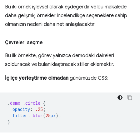
Bu iki örnek işlevsel olarak eşdeğerdir ve bu makalede
daha gelişmiş örnekler incelendikçe seçeneklere sahip
olmanızın nedeni daha net anlaşılacaktır.
Çevreleri seçme
Bu ilk örnekte, görev yalnızca demodaki daireleri
solduracak ve bulanıklaştıracak stiller eklemektir.
İç içe yerleştirme olmadan
günümüzde CSS:
.
demo
.
circle
{
opacity
:
.25
;
filter
:
blur
(
25
px
);
}