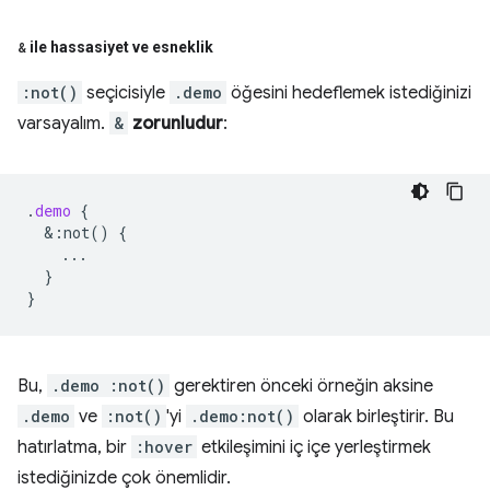
&
ile hassasiyet ve esneklik
:not()
seçicisiyle
.demo
öğesini hedeflemek istediğinizi
varsayalım.
&
zorunludur
:
.
demo
{
&
:not()
{
...
}
}
Bu,
.demo :not()
gerektiren önceki örneğin aksine
.demo
ve
:not()
'yi
.demo:not()
olarak birleştirir. Bu
hatırlatma, bir
:hover
etkileşimini iç içe yerleştirmek
istediğinizde çok önemlidir.