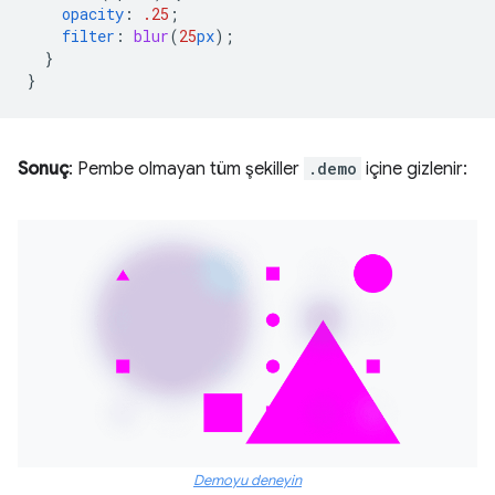
opacity
:
.25
;
filter
:
blur
(
25
px
);
}
}
Sonuç
: Pembe olmayan tüm şekiller
.demo
içine gizlenir:
Demoyu deneyin