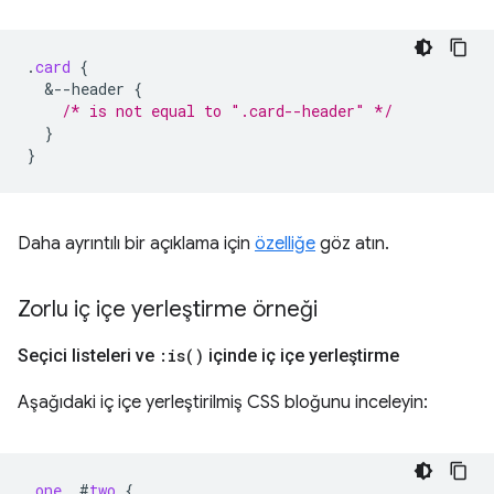
.
card
{
&
--header
{
/* is not equal to ".card--header" */
}
}
Daha ayrıntılı bir açıklama için
özelliğe
göz atın.
Zorlu iç içe yerleştirme örneği
Seçici listeleri ve
:
is(
)
içinde iç içe yerleştirme
Aşağıdaki iç içe yerleştirilmiş CSS bloğunu inceleyin:
.
one
,
#
two
{