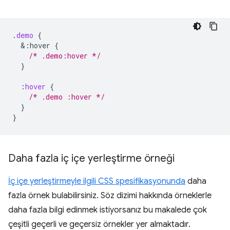
.
demo
{
&
:hover
{
/* .demo:hover */
}
:
hover
{
/* .demo :hover */
}
}
Daha fazla iç içe yerleştirme örneği
İç içe yerleştirmeyle ilgili CSS spesifikasyonunda
daha
fazla örnek bulabilirsiniz. Söz dizimi hakkında örneklerle
daha fazla bilgi edinmek istiyorsanız bu makalede çok
çeşitli geçerli ve geçersiz örnekler yer almaktadır.