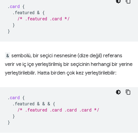
.
card
{
.featured
 & 
{
/* .featured .card */
}
}
&
sembolü, bir seçici nesnesine (dize değil) referans
verir ve iç içe yerleştirilmiş bir seçicinin herhangi bir yerine
yerleştirilebilir. Hatta birden çok kez yerleştirilebilir:
.
card
{
.featured
 & & & 
{
/* .featured .card .card .card */
}
}