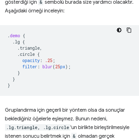
gösterdiği için
&
sembolü burada size yardımcı olacaktır.
Aşağıdaki örneği inceleyin:
.
demo
{
.lg
{
.triangle,
.circle
{
opacity
:
.25
;
filter
:
blur
(
25
px
);
}
}
}
Gruplandırma için geçerli bir yöntem olsa da sonuçlar
beklediğiniz öğelerle eşleşmez. Bunun nedeni,
.lg.triangle, .lg.circle
'un birlikte birleştirilmesiyle
istenen sonucu belirtmek için
&
olmadan gerçek