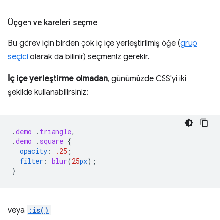
Üçgen ve kareleri seçme
Bu görev için birden çok iç içe yerleştirilmiş öğe (
grup
seçici
olarak da bilinir) seçmeniz gerekir.
İç içe yerleştirme olmadan
, günümüzde CSS'yi iki
şekilde kullanabilirsiniz:
.
demo
.
triangle
,
.
demo
.
square
{
opacity
:
.25
;
filter
:
blur
(
25
px
);
}
veya
:is()