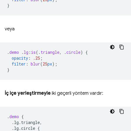
}
veya
.
demo
.
lg
:
is
(
.
triangle
,
.
circle
)
{
opacity
:
.25
;
filter
:
blur
(
25
px
);
}
İç içe yerleştirmeyle
iki geçerli yöntem vardır:
.
demo
{
.lg.triangle,
.lg.circle
{