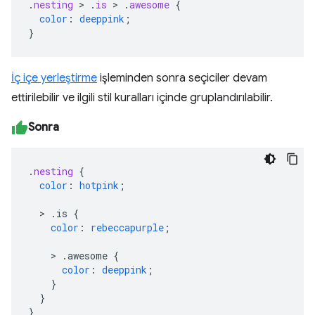
.
nesting
>
.
is
>
.
awesome
{
color
:
deeppink
;
}
İç içe yerleştirme
işleminden sonra seçiciler devam
ettirilebilir ve ilgili stil kuralları içinde gruplandırılabilir.
Sonra
.
nesting
{
color
:
hotpink
;
>
.is
{
color
:
rebeccapurple
;
>
.awesome
{
color
:
deeppink
;
}
}
}