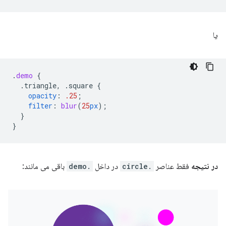
یا
.
demo
{
.triangle,
.square
{
opacity
:
.25
;
filter
:
blur
(
25
px
);
}
}
در نتیجه
فقط عناصر
.circle
در داخل
.demo
باقی می مانند: