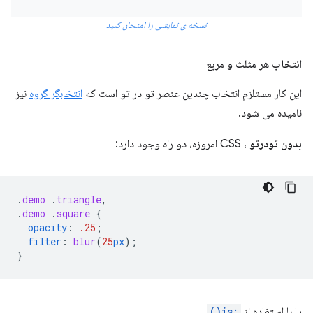
نسخه ی نمایشی را امتحان کنید
انتخاب هر مثلث و مربع
این کار مستلزم انتخاب چندین عنصر تو در تو است که
انتخابگر گروه
نیز
نامیده می شود.
بدون تودرتو
، CSS امروزه، دو راه وجود دارد:
.
demo
.
triangle
,
.
demo
.
square
{
opacity
:
.25
;
filter
:
blur
(
25
px
);
}
یا با استفاده از
:is()