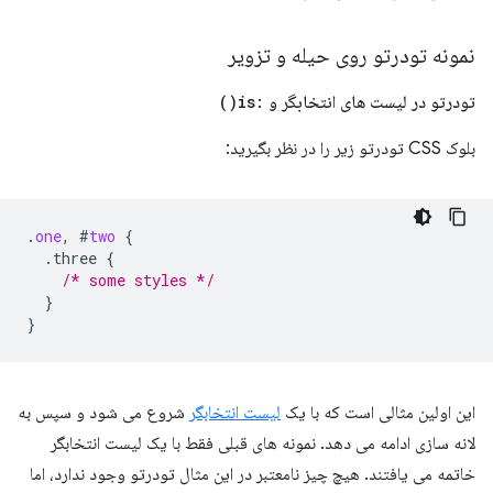
نمونه تودرتو روی حیله و تزویر
تودرتو در لیست های انتخابگر و
:
is(
)
بلوک CSS تودرتو زیر را در نظر بگیرید:
.
one
,
#
two
{
.three
{
/* some styles */
}
}
این اولین مثالی است که با یک
لیست انتخابگر
شروع می شود و سپس به
لانه سازی ادامه می دهد. نمونه های قبلی فقط با یک لیست انتخابگر
خاتمه می یافتند. هیچ چیز نامعتبر در این مثال تودرتو وجود ندارد، اما