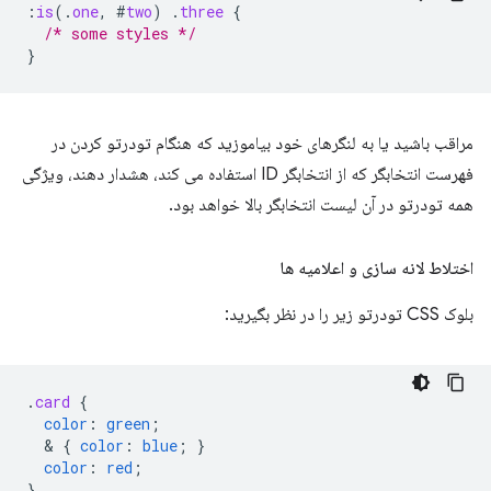
:
is
(
.
one
,
#
two
)
.
three
{
/* some styles */
}
مراقب باشید یا به لنگرهای خود بیاموزید که هنگام تودرتو کردن در
فهرست انتخابگر که از انتخابگر ID استفاده می کند، هشدار دهند، ویژگی
همه تودرتو در آن لیست انتخابگر بالا خواهد بود.
اختلاط لانه سازی و اعلامیه ها
بلوک CSS تودرتو زیر را در نظر بگیرید:
.
card
{
color
:
green
;
  & 
{
color
:
blue
;
}
color
:
red
;
}