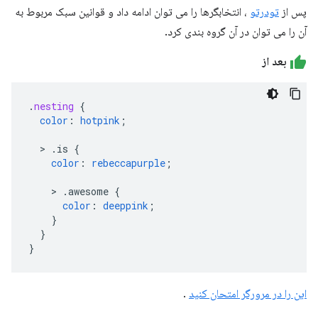
پس از
تودرتو
، انتخابگرها را می توان ادامه داد و قوانین سبک مربوط به
آن را می توان در آن گروه بندی کرد.
بعد از
.
nesting
{
color
:
hotpink
;
>
.is
{
color
:
rebeccapurple
;
>
.awesome
{
color
:
deeppink
;
}
}
}
این را در مرورگر امتحان کنید
.