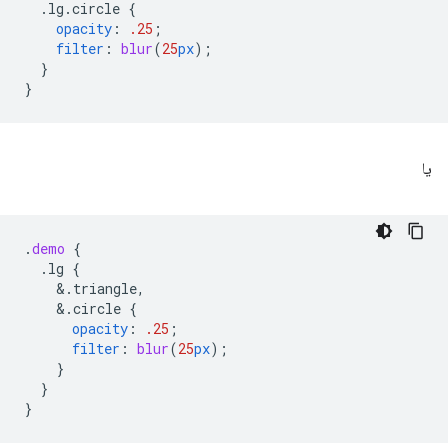
.lg.circle
{
opacity
:
.25
;
filter
:
blur
(
25
px
);
}
}
یا
.
demo
{
.lg
{
&
.triangle,
&
.circle
{
opacity
:
.25
;
filter
:
blur
(
25
px
);
}
}
}