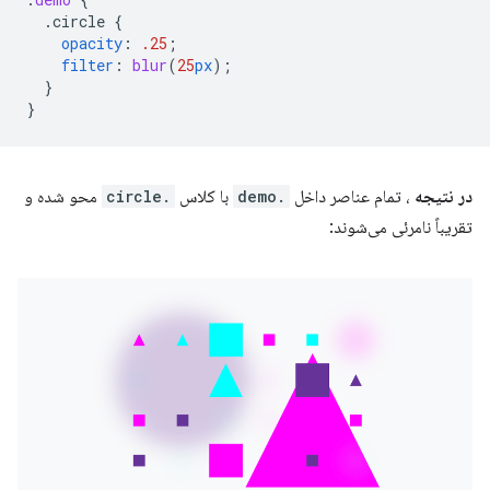
.circle
{
opacity
:
.25
;
filter
:
blur
(
25
px
);
}
}
در نتیجه
، تمام عناصر داخل
.demo
با کلاس
.circle
محو شده و
تقریباً نامرئی می‌شوند: