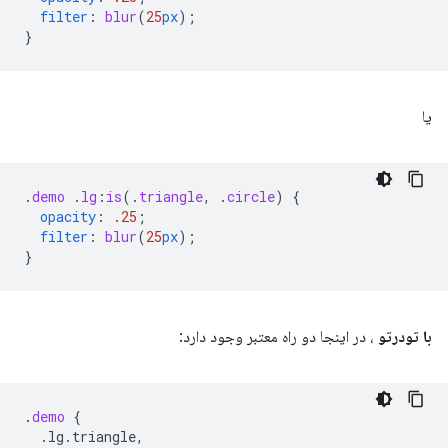
filter
:
blur
(
25
px
);
}
یا
.
demo
.
lg
:
is
(
.
triangle
,
.
circle
)
{
opacity
:
.25
;
filter
:
blur
(
25
px
);
}
با تودرتو
، در اینجا دو راه معتبر وجود دارد:
.
demo
{
.lg.triangle,