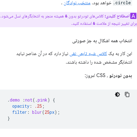
.circle
خواهد بود.
منتخب نوادگان
.
اصطلاح کلیدی:
کلاس‌های تودرتو بدون
همیشه منجر به انتخابگرهای نسل می‌شود.
&
برای تغییر نتیجه از علامت
استفاده کنید.
&
انتخاب همه اشکال به جز صورتی
این کار به یک
کلاس شبه تابعی نفی
نیاز دارد که در آن عناصر نباید
انتخابگر مشخص شده را داشته باشند.
بدون تودرتو
، CSS امروز:
.
demo
:
not
(
.
pink
)
{
opacity
:
.25
;
filter
:
blur
(
25
px
);
}