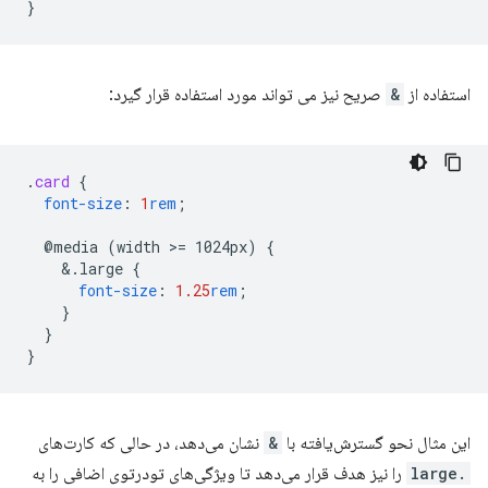
}
استفاده از
&
صریح نیز می تواند مورد استفاده قرار گیرد:
.
card
{
font-size
:
1
rem
;
@media
(width
>
=
1024px)
{
&
.large
{
font-size
:
1.25
rem
;
}
}
}
این مثال نحو گسترش‌یافته با
&
نشان می‌دهد، در حالی که کارت‌های
.large
را نیز هدف قرار می‌دهد تا ویژگی‌های تودرتوی اضافی را به