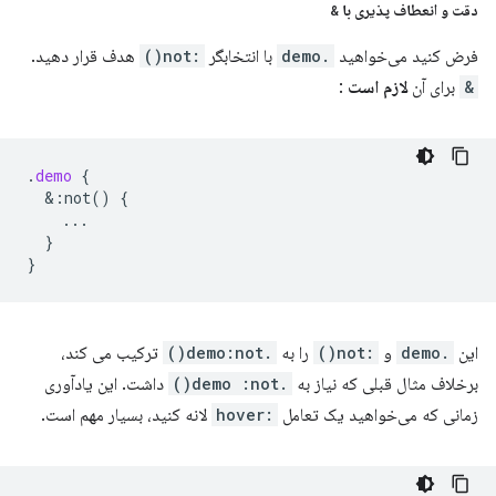
دقت و انعطاف پذیری با
&
فرض کنید می‌خواهید
.demo
با انتخابگر
:not()
هدف قرار دهید.
&
برای آن
لازم است
:
.
demo
{
&
:not()
{
...
}
}
این
.demo
و
:not()
را به
.demo:not()
ترکیب می کند،
برخلاف مثال قبلی که نیاز به
.demo :not()
داشت. این یادآوری
زمانی که می‌خواهید یک تعامل
:hover
لانه کنید، بسیار مهم است.