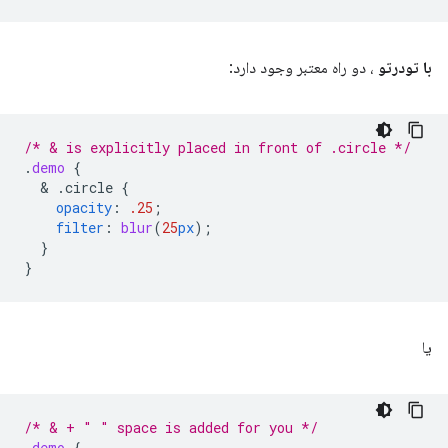
با تودرتو
، دو راه معتبر وجود دارد:
/* & is explicitly placed in front of .circle */
.
demo
{
  & 
.circle
{
opacity
:
.25
;
filter
:
blur
(
25
px
);
}
}
یا
/* & + " " space is added for you */
.
demo
{