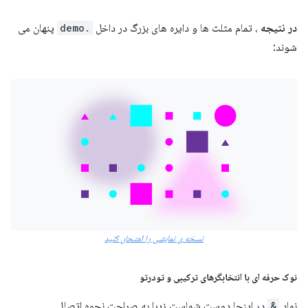
در نتیجه
، تمام مثلث ها و دایره های بزرگ در داخل
.demo
پنهان می
شوند:
نسخه ی نمایشی را امتحان کنید
نوک حرفه ای با انتخابگرهای ترکیبی و تودرتو
نماد
&
در اینجا دوست شماست زیرا به صراحت نحوه اتصال