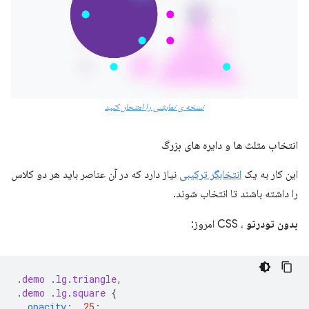
نسخه ی نمایشی را امتحان کنید
انتخاب مثلث ها و دایره های بزرگ
این کار به یک
انتخابگر ترکیبی
نیاز دارد که در آن عناصر باید هر دو کلاس
را داشته باشند تا انتخاب شوند.
بدون تودرتو
، CSS امروز:
.
demo
.
lg
.
triangle
,
.
demo
.
lg
.
square
{
opacity
:
.25
;