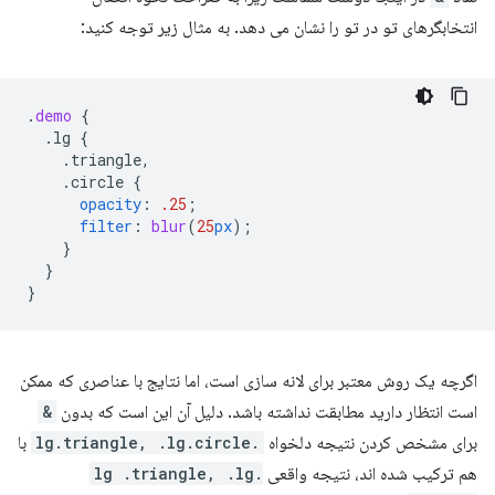
انتخابگرهای تو در تو را نشان می دهد. به مثال زیر توجه کنید:
.
demo
{
.lg
{
.triangle,
.circle
{
opacity
:
.25
;
filter
:
blur
(
25
px
);
}
}
}
اگرچه یک روش معتبر برای لانه سازی است، اما نتایج با عناصری که ممکن
است انتظار دارید مطابقت نداشته باشد. دلیل آن این است که بدون
&
برای مشخص کردن نتیجه دلخواه
.lg.triangle, .lg.circle
با
هم ترکیب شده اند، نتیجه واقعی
.lg .triangle, .lg