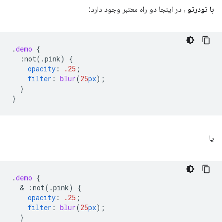
با تودرتو
، در اینجا دو راه معتبر وجود دارد:
.
demo
{
:not(.pink)
{
opacity
:
.25
;
filter
:
blur
(
25
px
);
}
}
یا
.
demo
{
  & 
:not(.pink)
{
opacity
:
.25
;
filter
:
blur
(
25
px
);
}