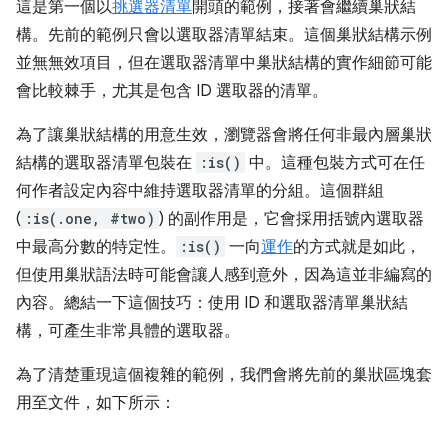
這是第一個以
挑選器清單
開頭的範例，接著會繼續巢狀結
構。先前的範例只會以選取器清單結束。這個巢狀結構示例
並無無效項目，但在選取器清單中巢狀結構的實作細節可能
會比較棘手，尤其是包含 ID 選取器的清單。
為了讓巢狀結構的用意生效，瀏覽器會將任何非最內層巢狀
結構的選取器清單包裝在
:is()
中。這種包裝方式可在任
何作者設定內容中維持選取器清單的分組。這個群組
(
:is(.one, #two)
) 的副作用是，它會採用括號內選取器
中最高分數的特定性。
:is()
一向
運作
的方式就是如此，
但使用巢狀語法時可能會讓人感到意外，因為這並非編寫的
內容。總結一下這個技巧：使用 ID 和選取器清單巢狀結
構，可產生非常具體的選取器。
為了清楚重現這個複雜的範例，我們會將先前的巢狀區塊套
用至文件，如下所示：