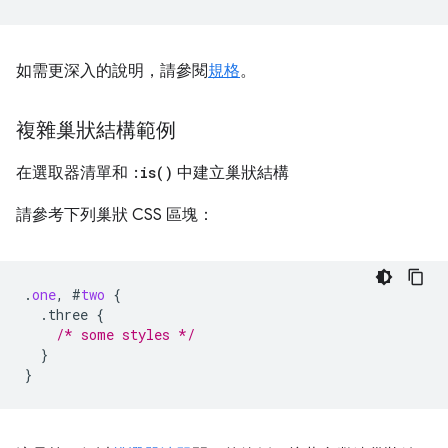
如需更深入的說明，請參閱
規格
。
複雜巢狀結構範例
在選取器清單和
:
is(
)
中建立巢狀結構
請參考下列巢狀 CSS 區塊：
.
one
,
#
two
{
.three
{
/* some styles */
}
}