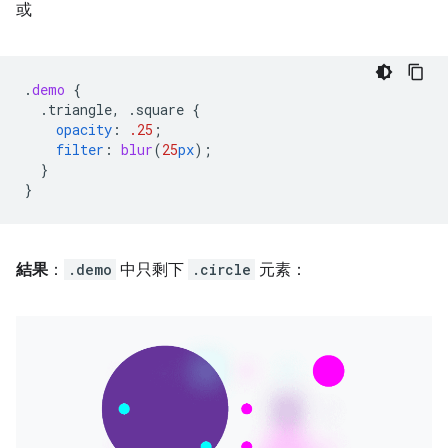
或
.
demo
{
.triangle,
.square
{
opacity
:
.25
;
filter
:
blur
(
25
px
);
}
}
結果
：
.demo
中只剩下
.circle
元素：