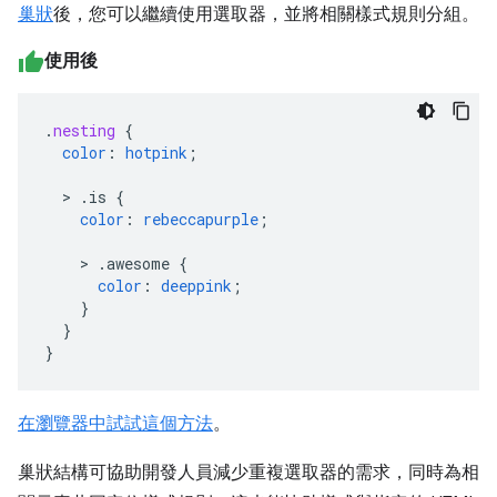
巢狀
後，您可以繼續使用選取器，並將相關樣式規則分組。
使用後
.
nesting
{
color
:
hotpink
;
>
.is
{
color
:
rebeccapurple
;
>
.awesome
{
color
:
deeppink
;
}
}
}
在瀏覽器中試試這個方法
。
巢狀結構可協助開發人員減少重複選取器的需求，同時為相