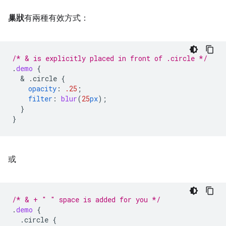
巢狀
有兩種有效方式：
/* & is explicitly placed in front of .circle */
.
demo
{
  & 
.circle
{
opacity
:
.25
;
filter
:
blur
(
25
px
);
}
}
或
/* & + " " space is added for you */
.
demo
{
.circle
{