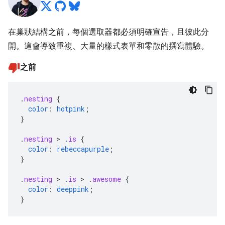
在巢狀結構之前，每個選取器都必須明確宣告，且彼此分
開。這會導致重複、大量的樣式表單和零散的撰寫體驗。
之前
.
nesting
{
color
:
hotpink
;
}
.
nesting
>
.
is
{
color
:
rebeccapurple
;
}
.
nesting
>
.
is
>
.
awesome
{
color
:
deeppink
;
}