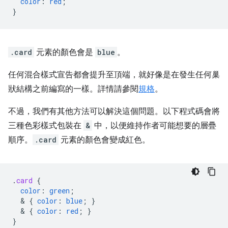
color
:
red
;
}
.card
元素的顏色會是
blue
。
任何混合樣式宣告都會提升至頂端，就好像是在發生任何巢
狀結構之前編寫的一樣。詳情請參閱
規格
。
不過，我們有其他方法可以解決這個問題。以下程式碼會將
三種色彩樣式包裝在
&
中，以便維持作者可能想要的層疊
順序。
.card
元素的顏色會變成紅色。
.
card
{
color
:
green
;
  & 
{
color
:
blue
;
}
  & 
{
color
:
red
;
}
}