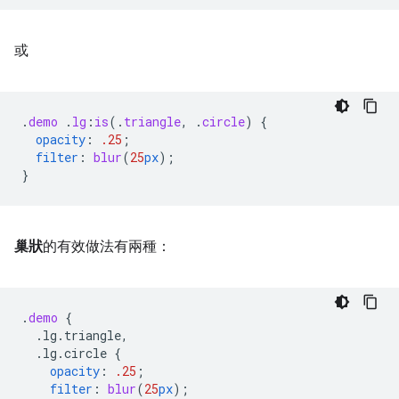
或
.
demo
.
lg
:
is
(
.
triangle
,
.
circle
)
{
opacity
:
.25
;
filter
:
blur
(
25
px
);
}
巢狀
的有效做法有兩種：
.
demo
{
.lg.triangle,
.lg.circle
{
opacity
:
.25
;
filter
:
blur
(
25
px
);