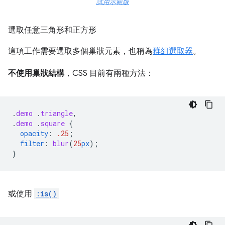
試用示範版
選取任意三角形和正方形
這項工作需要選取多個巢狀元素，也稱為
群組選取器
。
不使用巢狀結構
，CSS 目前有兩種方法：
.
demo
.
triangle
,
.
demo
.
square
{
opacity
:
.25
;
filter
:
blur
(
25
px
);
}
或使用
:is()