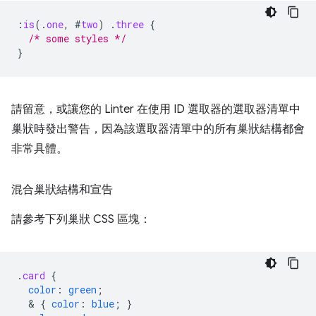
:
is
(
.
one
,
#
two
)
.
three
{
/* some styles */
}
請留意，或讓您的 Linter 在使用 ID 選取器的選取器清單中
巢狀時發出警告，因為該選取器清單中的所有巢狀結構都會
非常具體。
混合巢狀結構和宣告
請參考下列巢狀 CSS 區塊：
.
card
{
color
:
green
;
  & 
{
color
:
blue
;
}