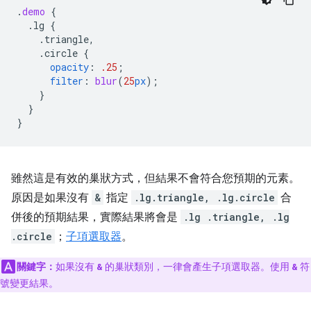
.
demo
{
.lg
{
.triangle,
.circle
{
opacity
:
.25
;
filter
:
blur
(
25
px
);
}
}
}
雖然這是有效的巢狀方式，但結果不會符合您預期的元素。
原因是如果沒有
&
指定
.lg.triangle, .lg.circle
合
併後的預期結果，實際結果將會是
.lg .triangle, .lg
.circle
；
子項選取器
。
關鍵字：
如果沒有
的巢狀類別，一律會產生子項選取器。使用
符
&
&
號變更結果。