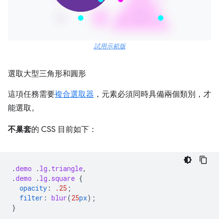
試用示範版
選取大型三角形和圓形
這項任務需要
複合選取器
，元素必須同時具備兩個類別，才
能選取。
不巢套
的 CSS 目前如下：
.
demo
.
lg
.
triangle
,
.
demo
.
lg
.
square
{
opacity
:
.25
;
filter
:
blur
(
25
px
);
}