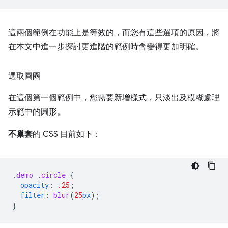
這兩個範例在功能上是等效的，而您有這些選項的原因，將
在本文中進一步探討更進階的範例時會變得更加明確。
選取圓圈
在這個第一個範例中，您需要新增樣式，只淡出及模糊處理
示範中的圓形。
不巢套
的 CSS 目前如下：
.
demo
.
circle
{
opacity
:
.25
;
filter
:
blur
(
25
px
);
}