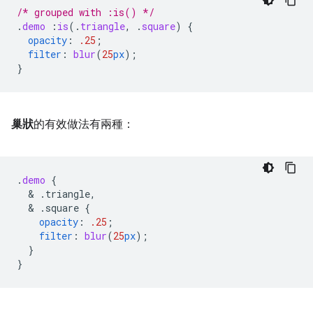
/* grouped with :is() */
.
demo
:
is
(
.
triangle
,
.
square
)
{
opacity
:
.25
;
filter
:
blur
(
25
px
);
}
巢狀
的有效做法有兩種：
.
demo
{
  & 
.triangle,
  & 
.square
{
opacity
:
.25
;
filter
:
blur
(
25
px
);
}
}