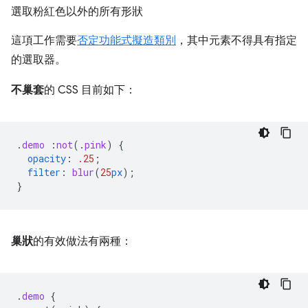
選取粉紅色以外的所有形狀
這項工作需要
否定功能式擬造類別
，其中元素不得具有指定
的選取器。
不巢套
的 CSS 目前如下：
.
demo
:
not
(
.
pink
)
{
opacity
:
.25
;
filter
:
blur
(
25
px
);
}
巢狀
的有效做法有兩種：
.
demo
{