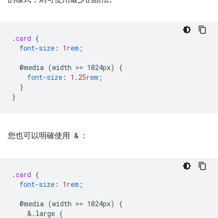
.
card
{
font-size
:
1
rem
;
@media
(width
>
=
1024px)
{
font-size
:
1.25
rem
;
}
}
您也可以明確使用
&
：
.
card
{
font-size
:
1
rem
;
@media
(width
>
=
1024px)
{
&
.large
{