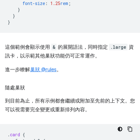
font-size
:
1.25
rem
;
}
}
}
這個範例會顯示使用
&
的展開語法，同時指定
.large
資
訊卡，以示範其他巢狀功能仍可正常運作。
進一步瞭解
巢狀 @rules
。
隨處巢狀
到目前為止，所有示例都會繼續或附加至先前的上下文。您
可以視需要完全變更或重新排列內容。
.
card
{