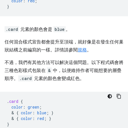
color
:
red
;
}
.card
元素的顏色會是
blue
。
任何混合樣式宣告都會提升至頂端，就好像是在發生任何巢
狀結構之前編寫的一樣。詳情請參閱
規格
。
不過，我們有其他方法可以解決這個問題。以下程式碼會將
三種色彩樣式包裝在
&
中，以便維持作者可能想要的層疊
順序。
.card
元素的顏色會變成紅色。
.
card
{
color
:
green
;
  & 
{
color
:
blue
;
}
  & 
{
color
:
red
;
}
}