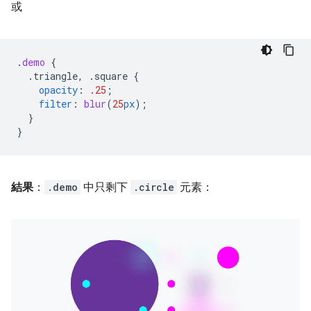
或
.
demo
{
.triangle,
.square
{
opacity
:
.25
;
filter
:
blur
(
25
px
);
}
}
結果
：
.demo
中只剩下
.circle
元素：