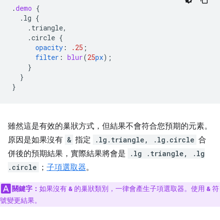
.
demo
{
.lg
{
.triangle,
.circle
{
opacity
:
.25
;
filter
:
blur
(
25
px
);
}
}
}
雖然這是有效的巢狀方式，但結果不會符合您預期的元素。
原因是如果沒有
&
指定
.lg.triangle, .lg.circle
合
併後的預期結果，實際結果將會是
.lg .triangle, .lg
.circle
；
子項選取器
。
關鍵字：
如果沒有
的巢狀類別，一律會產生子項選取器。使用
符
&
&
號變更結果。