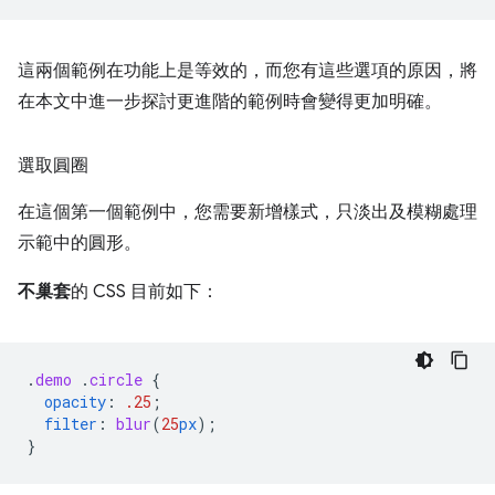
這兩個範例在功能上是等效的，而您有這些選項的原因，將
在本文中進一步探討更進階的範例時會變得更加明確。
選取圓圈
在這個第一個範例中，您需要新增樣式，只淡出及模糊處理
示範中的圓形。
不巢套
的 CSS 目前如下：
.
demo
.
circle
{
opacity
:
.25
;
filter
:
blur
(
25
px
);
}