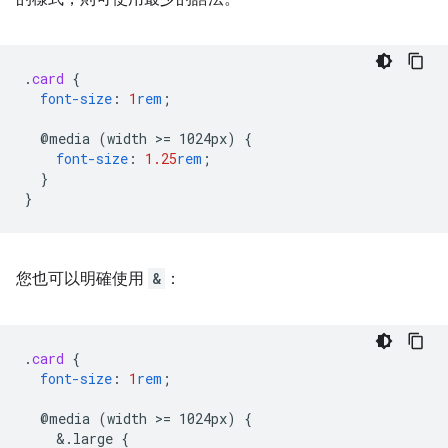
.
card
{
font-size
:
1
rem
;
@media
(width
>
=
1024px)
{
font-size
:
1.25
rem
;
}
}
您也可以明確使用
&
：
.
card
{
font-size
:
1
rem
;
@media
(width
>
=
1024px)
{
&
.large
{