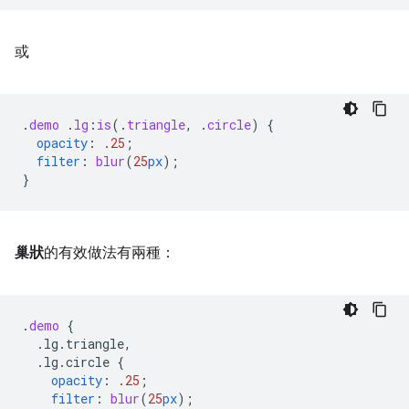
或
.
demo
.
lg
:
is
(
.
triangle
,
.
circle
)
{
opacity
:
.25
;
filter
:
blur
(
25
px
);
}
巢狀
的有效做法有兩種：
.
demo
{
.lg.triangle,
.lg.circle
{
opacity
:
.25
;
filter
:
blur
(
25
px
);