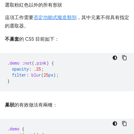
選取粉紅色以外的所有形狀
這項工作需要
否定功能式擬造類別
，其中元素不得具有指定
的選取器。
不巢套
的 CSS 目前如下：
.
demo
:
not
(
.
pink
)
{
opacity
:
.25
;
filter
:
blur
(
25
px
);
}
巢狀
的有效做法有兩種：
.
demo
{