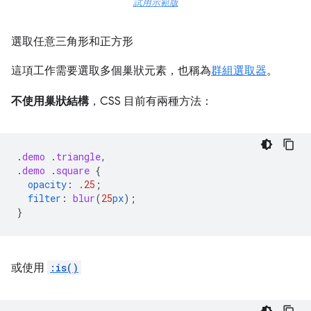
試用示範版
選取任意三角形和正方形
這項工作需要選取多個巢狀元素，也稱為
群組選取器
。
不使用巢狀結構
，CSS 目前有兩種方法：
.
demo
.
triangle
,
.
demo
.
square
{
opacity
:
.25
;
filter
:
blur
(
25
px
);
}
或使用
:is()