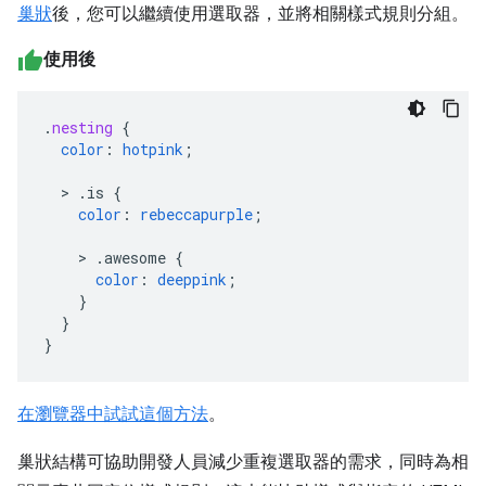
巢狀
後，您可以繼續使用選取器，並將相關樣式規則分組。
使用後
.
nesting
{
color
:
hotpink
;
>
.is
{
color
:
rebeccapurple
;
>
.awesome
{
color
:
deeppink
;
}
}
}
在瀏覽器中試試這個方法
。
巢狀結構可協助開發人員減少重複選取器的需求，同時為相