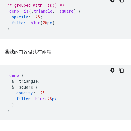
/* grouped with :is() */
.
demo
:
is
(
.
triangle
,
.
square
)
{
opacity
:
.25
;
filter
:
blur
(
25
px
);
}
巢狀
的有效做法有兩種：
.
demo
{
  & 
.triangle,
  & 
.square
{
opacity
:
.25
;
filter
:
blur
(
25
px
);
}
}