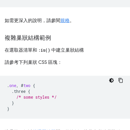
如需更深入的說明，請參閱
規格
。
複雜巢狀結構範例
在選取器清單和
:
is(
)
中建立巢狀結構
請參考下列巢狀 CSS 區塊：
.
one
,
#
two
{
.three
{
/* some styles */
}
}