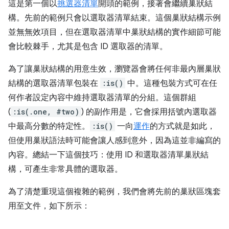
這是第一個以
挑選器清單
開頭的範例，接著會繼續巢狀結
構。先前的範例只會以選取器清單結束。這個巢狀結構示例
並無無效項目，但在選取器清單中巢狀結構的實作細節可能
會比較棘手，尤其是包含 ID 選取器的清單。
為了讓巢狀結構的用意生效，瀏覽器會將任何非最內層巢狀
結構的選取器清單包裝在
:is()
中。這種包裝方式可在任
何作者設定內容中維持選取器清單的分組。這個群組
(
:is(.one, #two)
) 的副作用是，它會採用括號內選取器
中最高分數的特定性。
:is()
一向
運作
的方式就是如此，
但使用巢狀語法時可能會讓人感到意外，因為這並非編寫的
內容。總結一下這個技巧：使用 ID 和選取器清單巢狀結
構，可產生非常具體的選取器。
為了清楚重現這個複雜的範例，我們會將先前的巢狀區塊套
用至文件，如下所示：