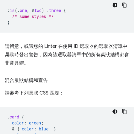
:
is
(
.
one
,
#
two
)
.
three
{
/* some styles */
}
請留意，或讓您的 Linter 在使用 ID 選取器的選取器清單中
巢狀時發出警告，因為該選取器清單中的所有巢狀結構都會
非常具體。
混合巢狀結構和宣告
請參考下列巢狀 CSS 區塊：
.
card
{
color
:
green
;
  & 
{
color
:
blue
;
}