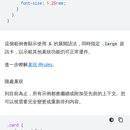
font-size
:
1.25
rem
;
}
}
}
這個範例會顯示使用
&
的展開語法，同時指定
.large
資
訊卡，以示範其他巢狀功能仍可正常運作。
進一步瞭解
巢狀 @rules
。
隨處巢狀
到目前為止，所有示例都會繼續或附加至先前的上下文。您
可以視需要完全變更或重新排列內容。
.
card
{