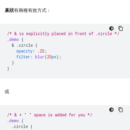
巢狀
有兩種有效方式：
/* & is explicitly placed in front of .circle */
.
demo
{
  & 
.circle
{
opacity
:
.25
;
filter
:
blur
(
25
px
);
}
}
或
/* & + " " space is added for you */
.
demo
{
.circle
{