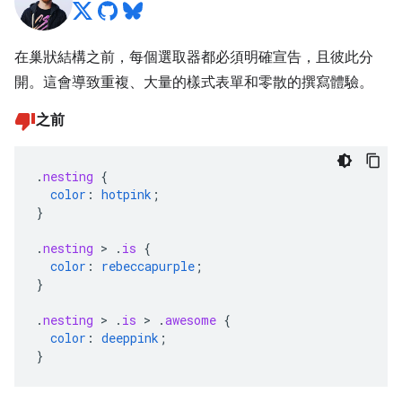
在巢狀結構之前，每個選取器都必須明確宣告，且彼此分
開。這會導致重複、大量的樣式表單和零散的撰寫體驗。
之前
.
nesting
{
color
:
hotpink
;
}
.
nesting
>
.
is
{
color
:
rebeccapurple
;
}
.
nesting
>
.
is
>
.
awesome
{
color
:
deeppink
;
}