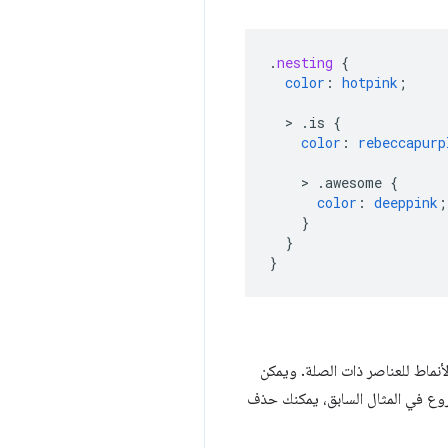
.
nesting
{
color
:
hotpink
;
>
.is
{
color
:
rebeccapurp
>
.awesome
{
color
:
deeppink
;
}
}
}
أنماط للعناصر ذات الصلة. ويمكن
وع في المثال السابق، يمكنك حذف