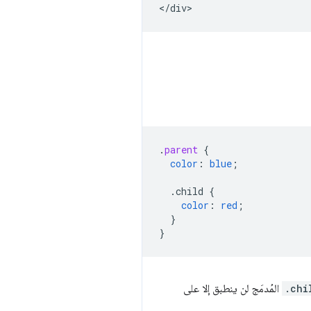
.
parent
{
color
:
blue
;
.child
{
color
:
red
;
}
}
.chi
المُدمَج لن ينطبق إلا على