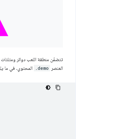
تتضمّن منطقة اللعب دوائر ومثلثات و
العنصر
.demo
المحتوي. في ما يلي معاينة لعناص