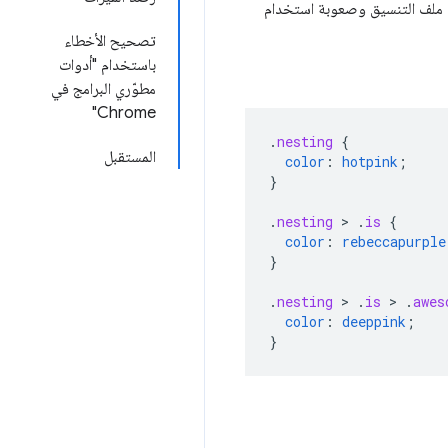
م ملف التنسيق وصعوبة استخدام
تصحيح الأخطاء
باستخدام "أدوات
مطوّري البرامج في
Chrome"
.
nesting
{
المستقبل
color
:
hotpink
;
}
.
nesting
>
.
is
{
color
:
rebeccapurple
}
.
nesting
>
.
is
>
.
awes
color
:
deeppink
;
}