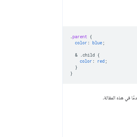
.
parent
{
color
:
blue
;
  & 
.child
{
color
:
red
;
}
}
ًا في هذه المقالة.