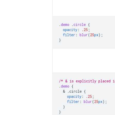
.
demo
.
circle
{
opacity
:
.25
;
filter
:
blur
(
25
px
);
}
/* & is explicitly placed i
.
demo
{
  & 
.circle
{
opacity
:
.25
;
filter
:
blur
(
25
px
);
}
}