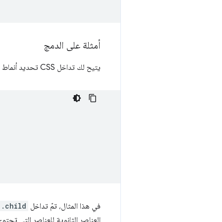
أمثلة على الدمج
يتيح لك تداخل CSS تحديد أنماط لعنصر ضمن سياق محدد آخر.
في هذا المثال، تمّ تداخل
.child
العناصر الثانوية للعناصر التي تحتو