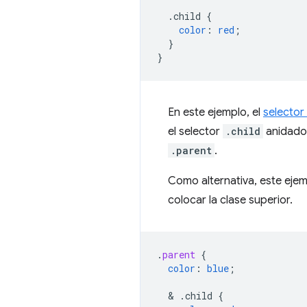
.child
{
color
:
red
;
}
}
En este ejemplo, el
selector
el selector
.child
anidado 
.parent
.
Como alternativa, este ejem
colocar la clase superior.
.
parent
{
color
:
blue
;
  & 
.child
{