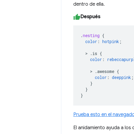
dentro de ella.
Después
.
nesting
{
color
:
hotpink
;
>
.is
{
color
:
rebeccapurp
>
.awesome
{
color
:
deeppink
;
}
}
}
Prueba esto en el navegad
El anidamiento ayuda a los 