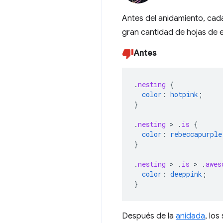
Antes del anidamiento, cada
gran cantidad de hojas de e
Antes
.
nesting
{
color
:
hotpink
;
}
.
nesting
>
.
is
{
color
:
rebeccapurple
}
.
nesting
>
.
is
>
.
awes
color
:
deeppink
;
}
Después de la
anidada
, lo