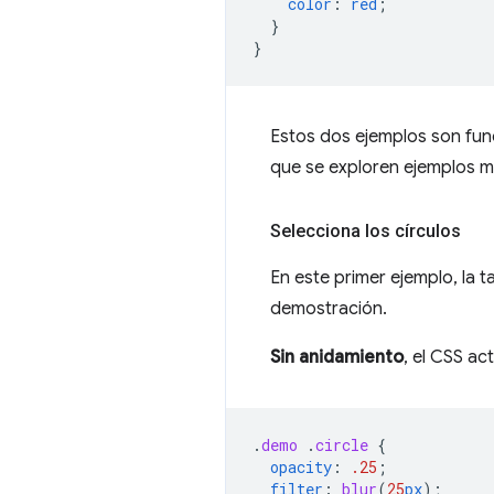
color
:
red
;
}
}
Estos dos ejemplos son func
que se exploren ejemplos m
Selecciona los círculos
En este primer ejemplo, la t
demostración.
Sin anidamiento
, el CSS act
.
demo
.
circle
{
opacity
:
.25
;
filter
:
blur
(
25
px
);