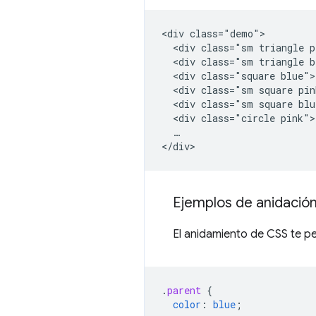
<div class="demo">

  <div class="sm triangle p
  <div class="sm triangle b
  <div class="square blue">
  <div class="sm square pin
  <div class="sm square blu
  <div class="circle pink">
  …

Ejemplos de anidació
El anidamiento de CSS te pe
.
parent
{
color
:
blue
;