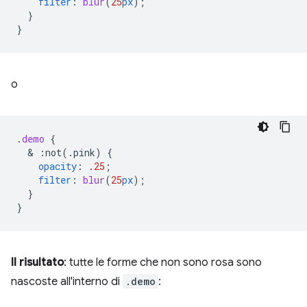
filter
:
blur
(
25
px
);
}
}
o
.
demo
{
  & 
:not(.pink)
{
opacity
:
.25
;
filter
:
blur
(
25
px
);
}
}
Il risultato
: tutte le forme che non sono rosa sono
nascoste all'interno di
.demo
: