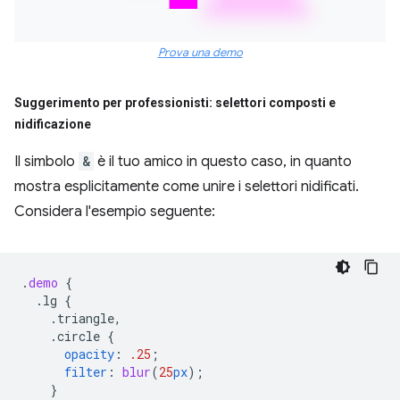
Prova una demo
Suggerimento per professionisti: selettori composti e
nidificazione
Il simbolo
&
è il tuo amico in questo caso, in quanto
mostra esplicitamente come unire i selettori nidificati.
Considera l'esempio seguente:
.
demo
{
.lg
{
.triangle,
.circle
{
opacity
:
.25
;
filter
:
blur
(
25
px
);
}