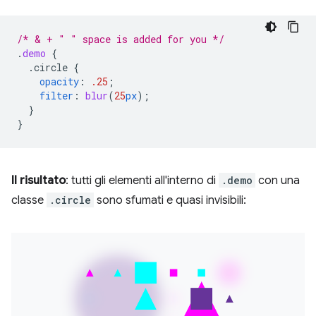
/* & + " " space is added for you */
.
demo
{
.circle
{
opacity
:
.25
;
filter
:
blur
(
25
px
);
}
}
Il risultato
: tutti gli elementi all'interno di
.demo
con una
classe
.circle
sono sfumati e quasi invisibili: