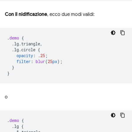
Con il nidificazione
, ecco due modi validi:
.
demo
{
.lg.triangle,
.lg.circle
{
opacity
:
.25
;
filter
:
blur
(
25
px
);
}
}
o
.
demo
{
.lg
{