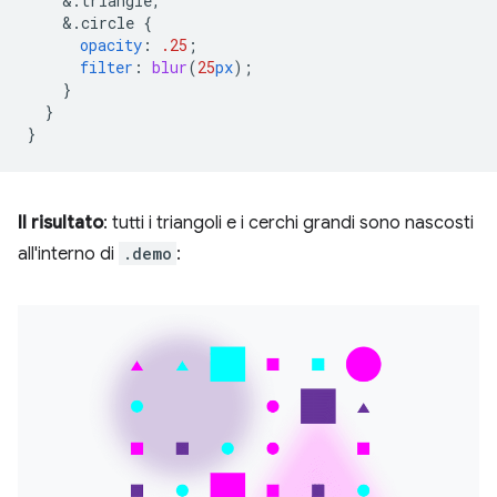
&
.triangle,
&
.circle
{
opacity
:
.25
;
filter
:
blur
(
25
px
);
}
}
}
Il risultato
: tutti i triangoli e i cerchi grandi sono nascosti
all'interno di
.demo
: