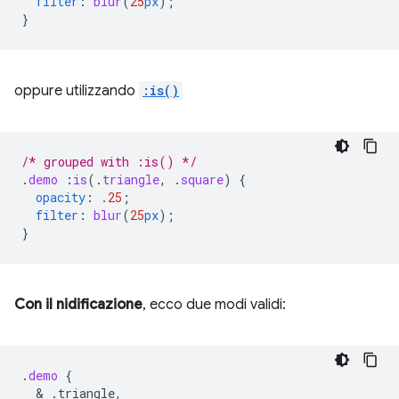
filter
:
blur
(
25
px
);
}
oppure utilizzando
:is()
/* grouped with :is() */
.
demo
:
is
(
.
triangle
,
.
square
)
{
opacity
:
.25
;
filter
:
blur
(
25
px
);
}
Con il nidificazione
, ecco due modi validi:
.
demo
{
  & 
.triangle,