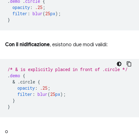
.
demo
.
circle
{
opacity
:
.25
;
filter
:
blur
(
25
px
);
}
Con il nidificazione
, esistono due modi validi:
/* & is explicitly placed in front of .circle */
.
demo
{
  & 
.circle
{
opacity
:
.25
;
filter
:
blur
(
25
px
);
}
}
o