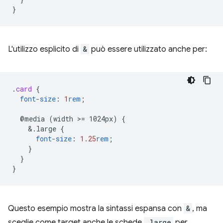
}
L'utilizzo esplicito di
&
può essere utilizzato anche per:
.
card
{
font-size
:
1
rem
;
@media
(width
>
=
1024px)
{
&
.large
{
font-size
:
1.25
rem
;
}
}
}
Questo esempio mostra la sintassi espansa con
&
, ma
sceglie come target anche le schede
.large
per