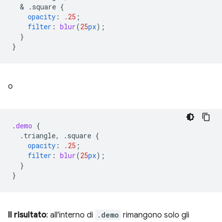
  & 
.square
{
opacity
:
.25
;
filter
:
blur
(
25
px
);
}
}
o
.
demo
{
.triangle,
.square
{
opacity
:
.25
;
filter
:
blur
(
25
px
);
}
}
Il risultato
: all'interno di
.demo
rimangono solo gli