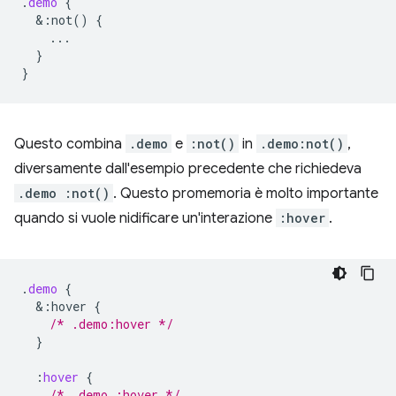
.
demo
{
&
:not()
{
...
}
}
Questo combina
.demo
e
:not()
in
.demo:not()
,
diversamente dall'esempio precedente che richiedeva
.demo :not()
. Questo promemoria è molto importante
quando si vuole nidificare un'interazione
:hover
.
.
demo
{
&
:hover
{
/* .demo:hover */
}
:
hover
{
/* .demo :hover */