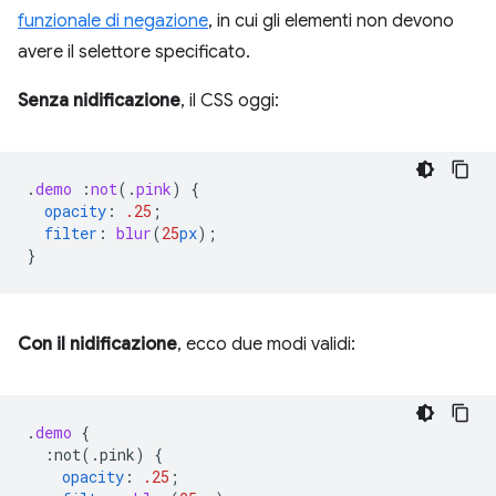
funzionale di negazione
, in cui gli elementi non devono
avere il selettore specificato.
Senza nidificazione
, il CSS oggi:
.
demo
:
not
(
.
pink
)
{
opacity
:
.25
;
filter
:
blur
(
25
px
);
}
Con il nidificazione
, ecco due modi validi:
.
demo
{
:not(.pink)
{
opacity
:
.25
;