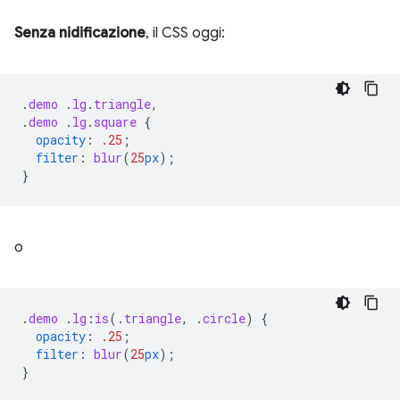
Senza nidificazione
, il CSS oggi:
.
demo
.
lg
.
triangle
,
.
demo
.
lg
.
square
{
opacity
:
.25
;
filter
:
blur
(
25
px
);
}
o
.
demo
.
lg
:
is
(
.
triangle
,
.
circle
)
{
opacity
:
.25
;
filter
:
blur
(
25
px
);
}