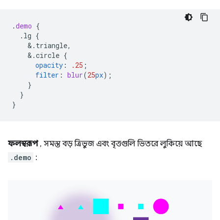
.
demo
{
.lg
{
&
.triangle,
&
.circle
{
opacity
:
.25
;
filter
:
blur
(
25
px
);
}
}
}
ফলস্বরূপ
, সমস্ত বড় ত্রিভুজ এবং বৃত্তগুলি ভিতরে লুকিয়ে আছে
.demo
: