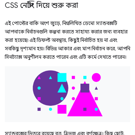
CSS নেস্টিং দিয়ে শুরু করা
এই পোস্টের বাকি অংশ জুড়ে, নিম্নলিখিত ডেমো স্যান্ডবক্সটি
আপনাকে নির্বাচনগুলি কল্পনা করতে সাহায্য করার জন্য ব্যবহার
করা হয়েছে৷ এই ডিফল্ট অবস্থায়, কিছুই নির্বাচিত হয় না এবং
সবকিছু দৃশ্যমান হয়। বিভিন্ন আকার এবং মাপ নির্বাচন করে, আপনি
সিনট্যাক্স অনুশীলন করতে পারেন এবং এটি কর্মে দেখতে পারেন।
স্যান্ডবক্সের ভিতরে রয়েছে বৃত্ত, ত্রিভুজ এবং বর্গক্ষেত্র। কিছু ছোট,