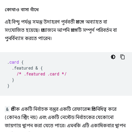
কোথাও বাসা বাঁধে
এই বিন্দু পর্যন্ত সমস্ত উদাহরণ পূর্ববর্তী প্রসঙ্গে অব্যাহত বা
সংযোজিত হয়েছে। প্রয়োজনে আপনি প্রসঙ্গটি সম্পূর্ণ পরিবর্তন বা
পুনর্বিন্যাস করতে পারেন।
.
card
{
.featured
 & 
{
/* .featured .card */
}
}
&
প্রতীক একটি নির্বাচক বস্তুর একটি রেফারেন্স প্রতিনিধিত্ব করে
(কোনও স্ট্রিং নয়) এবং একটি নেস্টেড নির্বাচকের যেকোনো
জায়গায় স্থাপন করা যেতে পারে। এমনকি এটি একাধিকবার স্থাপন