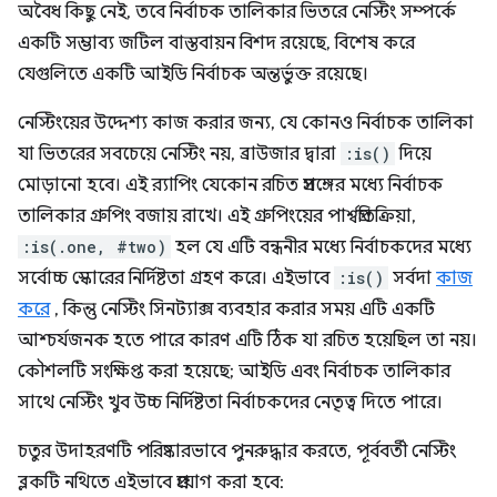
অবৈধ কিছু নেই, তবে নির্বাচক তালিকার ভিতরে নেস্টিং সম্পর্কে
একটি সম্ভাব্য জটিল বাস্তবায়ন বিশদ রয়েছে, বিশেষ করে
যেগুলিতে একটি আইডি নির্বাচক অন্তর্ভুক্ত রয়েছে।
নেস্টিংয়ের উদ্দেশ্য কাজ করার জন্য, যে কোনও নির্বাচক তালিকা
যা ভিতরের সবচেয়ে নেস্টিং নয়, ব্রাউজার দ্বারা
:is()
দিয়ে
মোড়ানো হবে। এই র‌্যাপিং যেকোন রচিত প্রসঙ্গের মধ্যে নির্বাচক
তালিকার গ্রুপিং বজায় রাখে। এই গ্রুপিংয়ের পার্শ্বপ্রতিক্রিয়া,
:is(.one, #two)
হল যে এটি বন্ধনীর মধ্যে নির্বাচকদের মধ্যে
সর্বোচ্চ স্কোরের নির্দিষ্টতা গ্রহণ করে। এইভাবে
:is()
সর্বদা
কাজ
করে
, কিন্তু নেস্টিং সিনট্যাক্স ব্যবহার করার সময় এটি একটি
আশ্চর্যজনক হতে পারে কারণ এটি ঠিক যা রচিত হয়েছিল তা নয়।
কৌশলটি সংক্ষিপ্ত করা হয়েছে; আইডি এবং নির্বাচক তালিকার
সাথে নেস্টিং খুব উচ্চ নির্দিষ্টতা নির্বাচকদের নেতৃত্ব দিতে পারে।
চতুর উদাহরণটি পরিষ্কারভাবে পুনরুদ্ধার করতে, পূর্ববর্তী নেস্টিং
ব্লকটি নথিতে এইভাবে প্রয়োগ করা হবে: