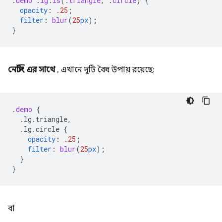
.
demo
.
lg
:
is
(
.
triangle
,
.
circle
)
{
opacity
:
.25
;
filter
:
blur
(
25
px
);
}
নেস্টিং এর সাথে
, এখানে দুটি বৈধ উপায় রয়েছে:
.
demo
{
.lg.triangle,
.lg.circle
{
opacity
:
.25
;
filter
:
blur
(
25
px
);
}
}
বা