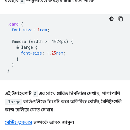
ব্যবহার
&
স্পষ্টভাবেও ব্যবহার করা যেতে পারে:
.
card
{
font-size
:
1
rem
;
@media
(width
>
=
1024px)
{
&
.large
{
font-size
:
1.25
rem
;
}
}
}
এই উদাহরণটি
&
এর সাথে প্রসারিত সিনট্যাক্স দেখায়, পাশাপাশি
.large
কার্ডগুলিকে টার্গেট করে অতিরিক্ত নেস্টিং বৈশিষ্ট্যগুলি
কাজ চালিয়ে যেতে দেখায়।
নেস্টিং @রুলস
সম্পর্কে আরও জানুন।