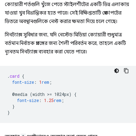
ক্যোয়ারী শর্তগুলি খুঁজে পেতে স্টাইলশীটের একটি ভিন্ন এলাকায়
যাওয়া খুব বিভ্রান্তিকর হতে পারে। সেই বিক্ষিপ্ততাটি প্রেক্ষাপটের
ভিতরে অবস্থানগুলিকে নেস্ট করার ক্ষমতা দিয়ে চলে গেছে।
সিনট্যাক্স সুবিধার জন্য, যদি নেস্টেড মিডিয়া ক্যোয়ারী শুধুমাত্র
বর্তমান নির্বাচক প্রসঙ্গের জন্য শৈলী পরিবর্তন করে, তাহলে একটি
ন্যূনতম সিনট্যাক্স ব্যবহার করা যেতে পারে।
.
card
{
font-size
:
1
rem
;
@media
(width
>
=
1024px)
{
font-size
:
1.25
rem
;
}
}