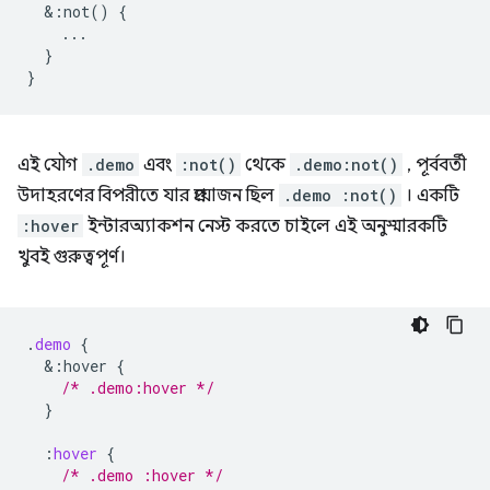
&
:not()
{
...
}
}
এই যৌগ
.demo
এবং
:not()
থেকে
.demo:not()
, পূর্ববর্তী
উদাহরণের বিপরীতে যার প্রয়োজন ছিল
.demo :not()
। একটি
:hover
ইন্টারঅ্যাকশন নেস্ট করতে চাইলে এই অনুস্মারকটি
খুবই গুরুত্বপূর্ণ।
.
demo
{
&
:hover
{
/* .demo:hover */
}
:
hover
{
/* .demo :hover */