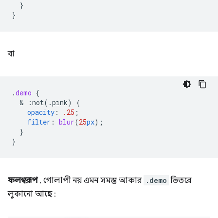
}
}
বা
.
demo
{
  & 
:not(.pink)
{
opacity
:
.25
;
filter
:
blur
(
25
px
);
}
}
ফলস্বরূপ
, গোলাপী নয় এমন সমস্ত আকার
.demo
ভিতরে
লুকানো আছে :