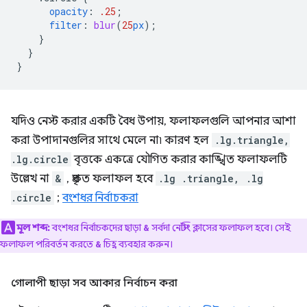
opacity
:
.25
;
filter
:
blur
(
25
px
);
}
}
}
যদিও নেস্ট করার একটি বৈধ উপায়, ফলাফলগুলি আপনার আশা
করা উপাদানগুলির সাথে মেলে না৷ কারণ হল
.lg.triangle,
.lg.circle
বৃত্তকে একত্রে যৌগিত করার কাঙ্খিত ফলাফলটি
উল্লেখ না
&
, প্রকৃত ফলাফল হবে
.lg .triangle, .lg
.circle
;
বংশধর নির্বাচকরা
মূল শব্দ:
বংশধর নির্বাচকদের ছাড়া
সর্বদা নেস্টিং ক্লাসের ফলাফল হবে। সেই
&
ফলাফল পরিবর্তন করতে
চিহ্ন ব্যবহার করুন।
&
গোলাপী ছাড়া সব আকার নির্বাচন করা