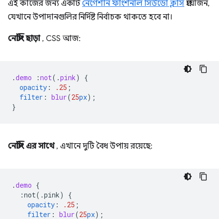
এই কাজের জন্য একটি
নেগেশান ফাংশনাল সিউডো ক্লাস
প্রয়োজন,
যেখানে উপাদানগুলির নির্দিষ্ট নির্বাচক থাকতে হবে না।
নেস্টিং ছাড়া
, CSS আজ:
.
demo
:
not
(
.
pink
)
{
opacity
:
.25
;
filter
:
blur
(
25
px
);
}
নেস্টিং এর সাথে
, এখানে দুটি বৈধ উপায় রয়েছে:
.
demo
{
:not(.pink)
{
opacity
:
.25
;
filter
:
blur
(
25
px
);