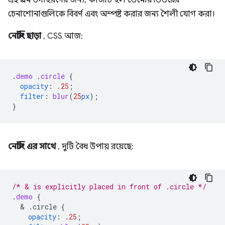
এই প্রথম উদাহরণের জন্য, কাজটি হল ডেমোর ভিতরের
চেনাশোনাগুলিকে বিবর্ণ এবং অস্পষ্ট করার জন্য শৈলী যোগ করা।
নেস্টিং ছাড়া
, CSS আজ:
.
demo
.
circle
{
opacity
:
.25
;
filter
:
blur
(
25
px
);
}
নেস্টিং এর সাথে
, দুটি বৈধ উপায় রয়েছে:
/* & is explicitly placed in front of .circle */
.
demo
{
  & 
.circle
{
opacity
:
.25
;