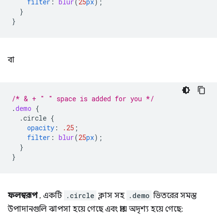
filter
:
blur
(
25
px
);
}
}
বা
/* & + " " space is added for you */
.
demo
{
.circle
{
opacity
:
.25
;
filter
:
blur
(
25
px
);
}
}
ফলস্বরূপ
, একটি
.circle
ক্লাস সহ
.demo
ভিতরের সমস্ত
উপাদানগুলি ঝাপসা হয়ে গেছে এবং প্রায় অদৃশ্য হয়ে গেছে: