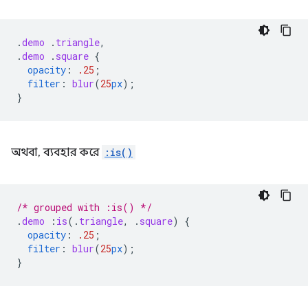
.
demo
.
triangle
,
.
demo
.
square
{
opacity
:
.25
;
filter
:
blur
(
25
px
);
}
অথবা, ব্যবহার করে
:is()
/* grouped with :is() */
.
demo
:
is
(
.
triangle
,
.
square
)
{
opacity
:
.25
;
filter
:
blur
(
25
px
);
}