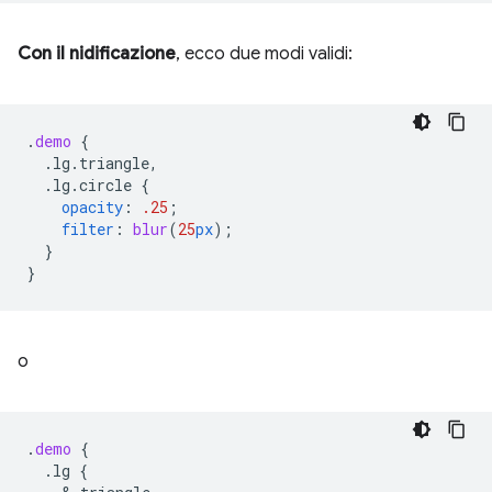
Con il nidificazione
, ecco due modi validi:
.
demo
{
.lg.triangle,
.lg.circle
{
opacity
:
.25
;
filter
:
blur
(
25
px
);
}
}
o
.
demo
{
.lg
{