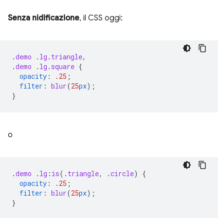
Senza nidificazione
, il CSS oggi:
.
demo
.
lg
.
triangle
,
.
demo
.
lg
.
square
{
opacity
:
.25
;
filter
:
blur
(
25
px
);
}
o
.
demo
.
lg
:
is
(
.
triangle
,
.
circle
)
{
opacity
:
.25
;
filter
:
blur
(
25
px
);
}