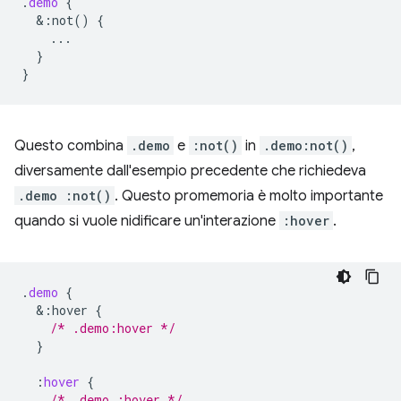
.
demo
{
&
:not()
{
...
}
}
Questo combina
.demo
e
:not()
in
.demo:not()
,
diversamente dall'esempio precedente che richiedeva
.demo :not()
. Questo promemoria è molto importante
quando si vuole nidificare un'interazione
:hover
.
.
demo
{
&
:hover
{
/* .demo:hover */
}
:
hover
{
/* .demo :hover */