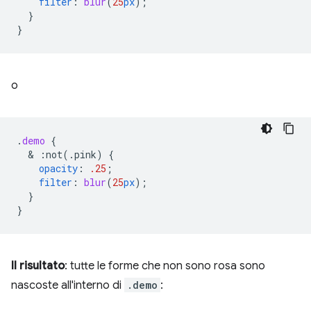
filter
:
blur
(
25
px
);
}
}
o
.
demo
{
  & 
:not(.pink)
{
opacity
:
.25
;
filter
:
blur
(
25
px
);
}
}
Il risultato
: tutte le forme che non sono rosa sono
nascoste all'interno di
.demo
: