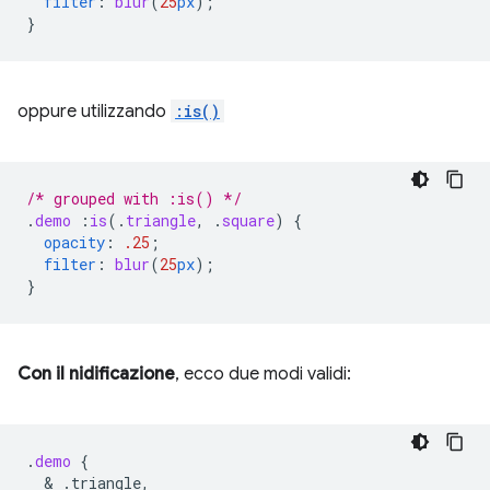
filter
:
blur
(
25
px
);
}
oppure utilizzando
:is()
/* grouped with :is() */
.
demo
:
is
(
.
triangle
,
.
square
)
{
opacity
:
.25
;
filter
:
blur
(
25
px
);
}
Con il nidificazione
, ecco due modi validi:
.
demo
{
  & 
.triangle,