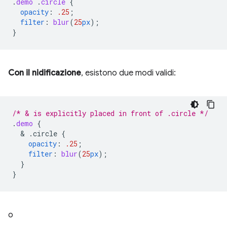
.
demo
.
circle
{
opacity
:
.25
;
filter
:
blur
(
25
px
);
}
Con il nidificazione
, esistono due modi validi:
/* & is explicitly placed in front of .circle */
.
demo
{
  & 
.circle
{
opacity
:
.25
;
filter
:
blur
(
25
px
);
}
}
o