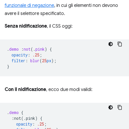
funzionale di negazione
, in cui gli elementi non devono
avere il selettore specificato.
Senza nidificazione
, il CSS oggi:
.
demo
:
not
(
.
pink
)
{
opacity
:
.25
;
filter
:
blur
(
25
px
);
}
Con il nidificazione
, ecco due modi validi:
.
demo
{
:not(.pink)
{
opacity
:
.25
;