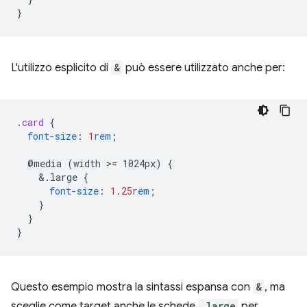
}
L'utilizzo esplicito di
&
può essere utilizzato anche per:
.
card
{
font-size
:
1
rem
;
@media
(width
>
=
1024px)
{
&
.large
{
font-size
:
1.25
rem
;
}
}
}
Questo esempio mostra la sintassi espansa con
&
, ma
sceglie come target anche le schede
.large
per