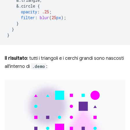
&
.triangle,
&
.circle
{
opacity
:
.25
;
filter
:
blur
(
25
px
);
}
}
}
Il risultato
: tutti i triangoli e i cerchi grandi sono nascosti
all'interno di
.demo
: