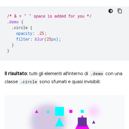
/* & + " " space is added for you */
.
demo
{
.circle
{
opacity
:
.25
;
filter
:
blur
(
25
px
);
}
}
Il risultato
: tutti gli elementi all'interno di
.demo
con una
classe
.circle
sono sfumati e quasi invisibili: