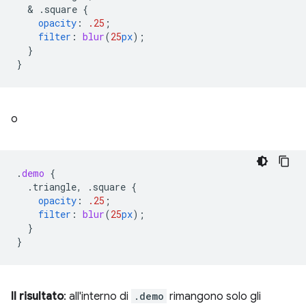
  & 
.square
{
opacity
:
.25
;
filter
:
blur
(
25
px
);
}
}
o
.
demo
{
.triangle,
.square
{
opacity
:
.25
;
filter
:
blur
(
25
px
);
}
}
Il risultato
: all'interno di
.demo
rimangono solo gli