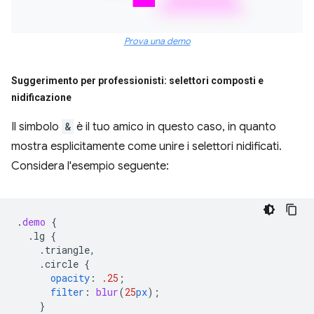
Prova una demo
Suggerimento per professionisti: selettori composti e
nidificazione
Il simbolo
&
è il tuo amico in questo caso, in quanto
mostra esplicitamente come unire i selettori nidificati.
Considera l'esempio seguente:
.
demo
{
.lg
{
.triangle,
.circle
{
opacity
:
.25
;
filter
:
blur
(
25
px
);
}