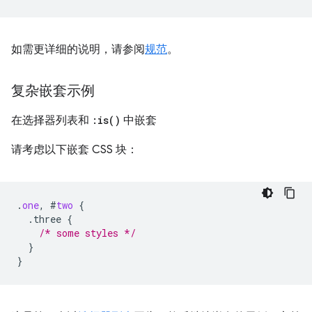
如需更详细的说明，请参阅
规范
。
复杂嵌套示例
在选择器列表和
:
is(
)
中嵌套
请考虑以下嵌套 CSS 块：
.
one
,
#
two
{
.three
{
/* some styles */
}
}