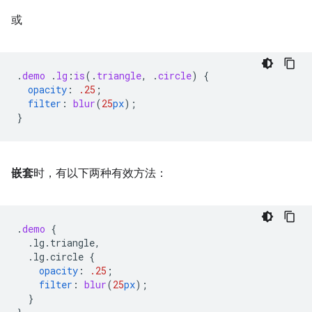
或
.
demo
.
lg
:
is
(
.
triangle
,
.
circle
)
{
opacity
:
.25
;
filter
:
blur
(
25
px
);
}
嵌套
时，有以下两种有效方法：
.
demo
{
.lg.triangle,
.lg.circle
{
opacity
:
.25
;
filter
:
blur
(
25
px
);
}