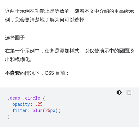
这两个示例在功能上是等效的，随着本文中介绍的更高级示
例，您会更清楚地了解为何可以选择。
选择圈子
在第一个示例中，任务是添加样式，以仅使演示中的圆圈淡
出和模糊化。
不嵌套
的情况下，CSS 目前：
.
demo
.
circle
{
opacity
:
.25
;
filter
:
blur
(
25
px
);
}