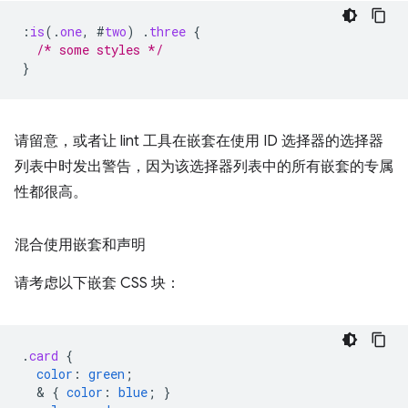
:
is
(
.
one
,
#
two
)
.
three
{
/* some styles */
}
请留意，或者让 lint 工具在嵌套在使用 ID 选择器的选择器
列表中时发出警告，因为该选择器列表中的所有嵌套的专属
性都很高。
混合使用嵌套和声明
请考虑以下嵌套 CSS 块：
.
card
{
color
:
green
;
  & 
{
color
:
blue
;
}