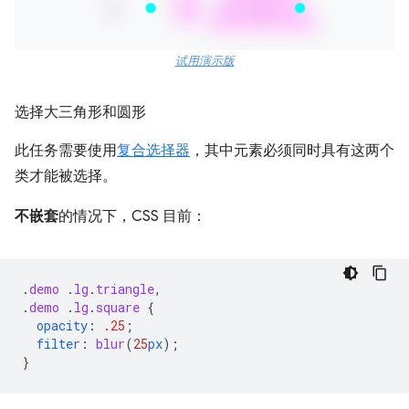
试用演示版
选择大三角形和圆形
此任务需要使用
复合选择器
，其中元素必须同时具有这两个
类才能被选择。
不嵌套
的情况下，CSS 目前：
.
demo
.
lg
.
triangle
,
.
demo
.
lg
.
square
{
opacity
:
.25
;
filter
:
blur
(
25
px
);
}