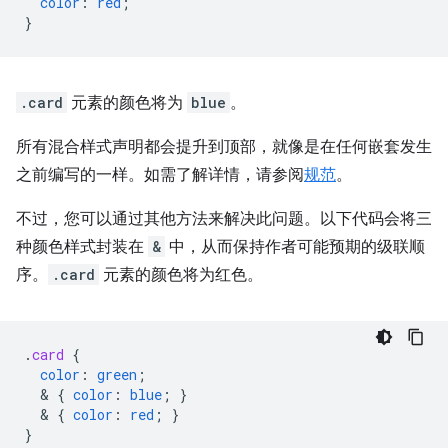
color
:
red
;
}
.card
元素的颜色将为
blue
。
所有混合样式声明都会提升到顶部，就像是在任何嵌套发生
之前编写的一样。如需了解详情，请参阅
规范
。
不过，您可以通过其他方法来解决此问题。以下代码会将三
种颜色样式封装在
&
中，从而保持作者可能预期的级联顺
序。
.card
元素的颜色将为红色。
.
card
{
color
:
green
;
  & 
{
color
:
blue
;
}
  & 
{
color
:
red
;
}
}