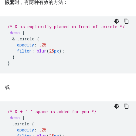
嵌套
时，有两种有效的方法：
/* & is explicitly placed in front of .circle */
.
demo
{
  & 
.circle
{
opacity
:
.25
;
filter
:
blur
(
25
px
);
}
}
或
/* & + " " space is added for you */
.
demo
{
.circle
{
opacity
:
.25
;
filter
:
blur
(
25
px
);