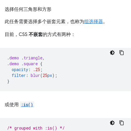
选择任何三角形和方形
此任务需要选择多个嵌套元素，也称为
组选择器
。
目前，CSS
不嵌套
的方式有两种：
.
demo
.
triangle
,
.
demo
.
square
{
opacity
:
.25
;
filter
:
blur
(
25
px
);
}
或使用
:is()
/* grouped with :is() */