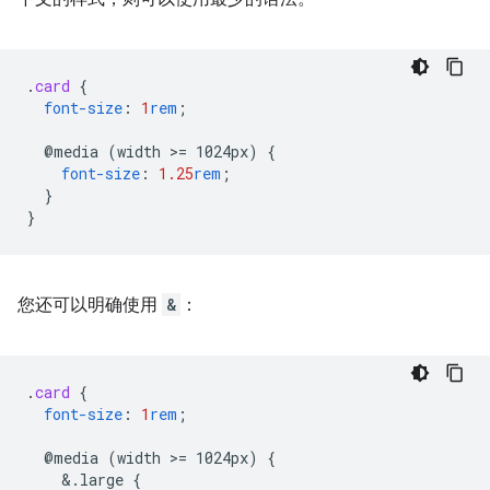
.
card
{
font-size
:
1
rem
;
@media
(width
>
=
1024px)
{
font-size
:
1.25
rem
;
}
}
您还可以明确使用
&
：
.
card
{
font-size
:
1
rem
;
@media
(width
>
=
1024px)
{
&
.large
{