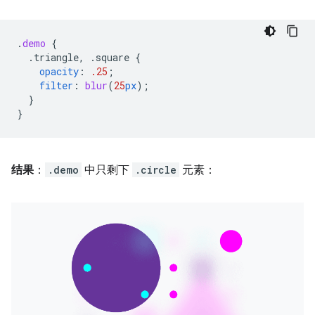
.
demo
{
.triangle,
.square
{
opacity
:
.25
;
filter
:
blur
(
25
px
);
}
}
结果
：
.demo
中只剩下
.circle
元素：