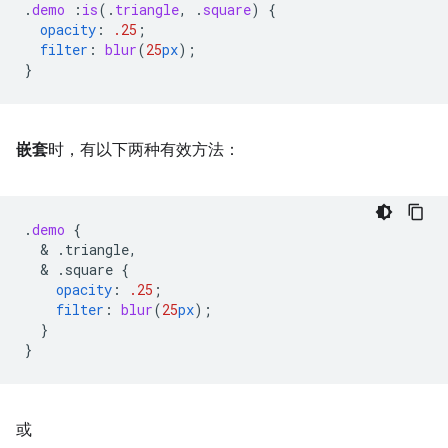
.
demo
:
is
(
.
triangle
,
.
square
)
{
opacity
:
.25
;
filter
:
blur
(
25
px
);
}
嵌套
时，有以下两种有效方法：
.
demo
{
  & 
.triangle,
  & 
.square
{
opacity
:
.25
;
filter
:
blur
(
25
px
);
}
}
或