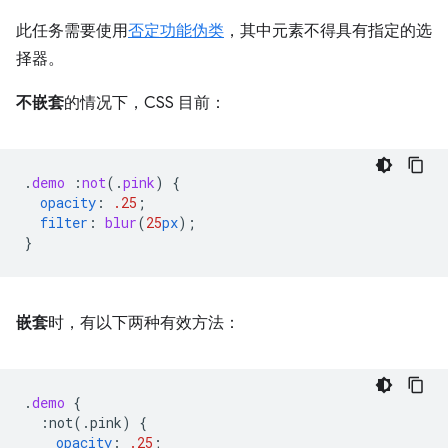
此任务需要使用
否定功能伪类
，其中元素不得具有指定的选
择器。
不嵌套
的情况下，CSS 目前：
.
demo
:
not
(
.
pink
)
{
opacity
:
.25
;
filter
:
blur
(
25
px
);
}
嵌套
时，有以下两种有效方法：
.
demo
{
:not(.pink)
{
opacity
:
.25
;