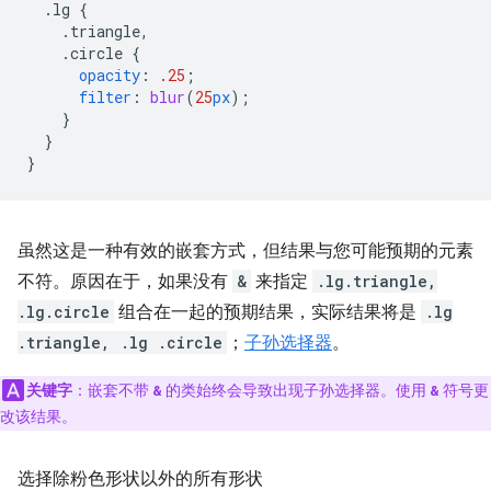
.lg
{
.triangle,
.circle
{
opacity
:
.25
;
filter
:
blur
(
25
px
);
}
}
}
虽然这是一种有效的嵌套方式，但结果与您可能预期的元素
不符。原因在于，如果没有
&
来指定
.lg.triangle,
.lg.circle
组合在一起的预期结果，实际结果将是
.lg
.triangle, .lg .circle
；
子孙选择器
。
关键字
：嵌套不带
的类始终会导致出现子孙选择器。使用
符号更
&
&
改该结果。
选择除粉色形状以外的所有形状