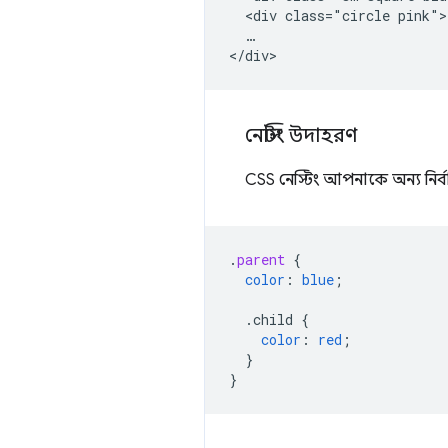
  <div class="circle pink">
  …

নেস্টিং উদাহরণ
CSS নেস্টিং আপনাকে অন্য নির্ব
.
parent
{
color
:
blue
;
.child
{
color
:
red
;
}
}