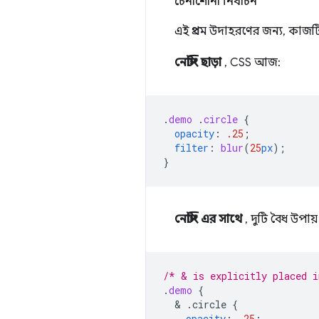
চেনাশোনা নির্বাচন
এই প্রথম উদাহরণের জন্য, কাজ
নেস্টিং ছাড়া
, CSS আজ:
.
demo
.
circle
{
opacity
:
.25
;
filter
:
blur
(
25
px
);
}
নেস্টিং এর সাথে
, দুটি বৈধ উপায়
/* & is explicitly placed i
.
demo
{
  & 
.circle
{
opacity
:
.25
;