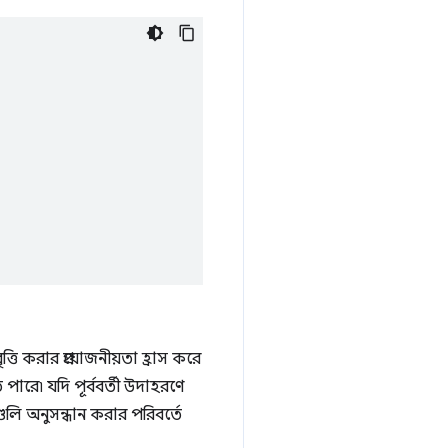
তি করার প্রয়োজনীয়তা হ্রাস করে
ারে৷ যদি পূর্ববর্তী উদাহরণে
গুলি অনুসন্ধান করার পরিবর্তে