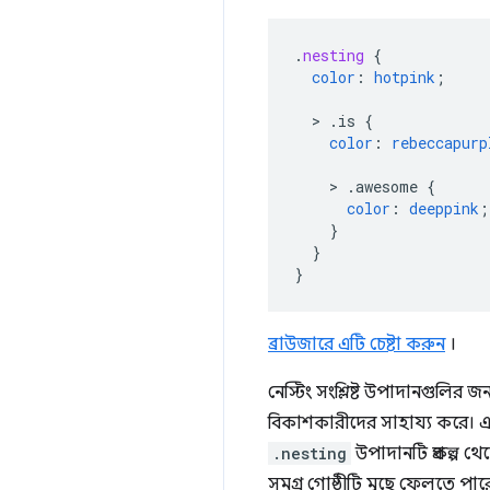
.
nesting
{
color
:
hotpink
;
>
.is
{
color
:
rebeccapurp
>
.awesome
{
color
:
deeppink
;
}
}
}
ব্রাউজারে এটি চেষ্টা করুন
।
নেস্টিং সংশ্লিষ্ট উপাদানগুলির 
বিকাশকারীদের সাহায্য করে। এট
.nesting
উপাদানটি প্রকল্প থে
সমগ্র গোষ্ঠীটি মুছে ফেলতে পার