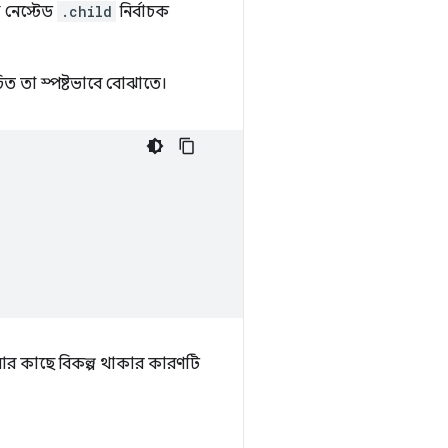
ল নেস্টেড
.child
নির্বাচক
চিত তা স্পষ্টভাবে বোঝাতে।
ার কাছে বিকল্প থাকার কারণটি