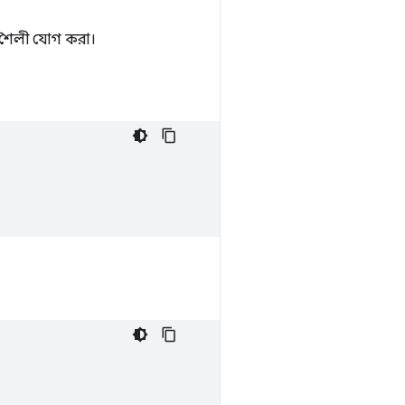
য শৈলী যোগ করা।