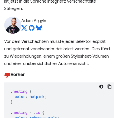
ist jetzt in die Sprache integriert: verschachtelte
Stilregeln.
Adam Argyle
Vor dem Verschachteln musste jeder Selektor explizit
und getrennt voneinander deklariert werden. Dies führt
zu Wiederholungen, einem großen Stylesheet-Volumen
und einer unübersichtlichen Autorenansicht.
Vorher
.
nesting
{
color
:
hotpink
;
}
.
nesting
>
.
is
{
color
:
rebeccapurple
;