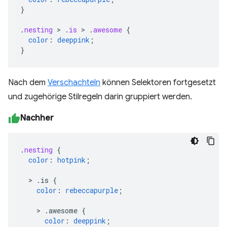
}
.
nesting
>
.
is
>
.
awesome
{
color
:
deeppink
;
}
Nach dem
Verschachteln
können Selektoren fortgesetzt
und zugehörige Stilregeln darin gruppiert werden.
Nachher
.
nesting
{
color
:
hotpink
;
>
.is
{
color
:
rebeccapurple
;
>
.awesome
{
color
:
deeppink
;