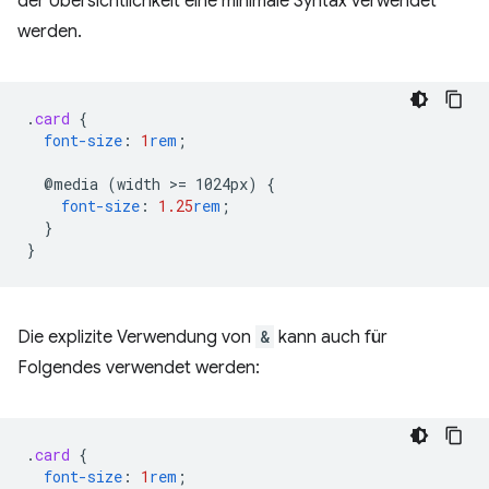
der Übersichtlichkeit eine minimale Syntax verwendet
werden.
.
card
{
font-size
:
1
rem
;
@media
(width
>
=
1024px)
{
font-size
:
1.25
rem
;
}
}
Die explizite Verwendung von
&
kann auch für
Folgendes verwendet werden:
.
card
{
font-size
:
1
rem
;