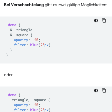
Bei Verschachtelung
gibt es zwei gültige Möglichkeiten:
.
demo
{
  & 
.triangle,
  & 
.square
{
opacity
:
.25
;
filter
:
blur
(
25
px
);
}
}
oder
.
demo
{
.triangle,
.square
{
opacity
:
.25
;
filter
:
blur
(
25
px
);