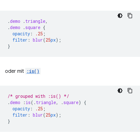
.
demo
.
triangle
,
.
demo
.
square
{
opacity
:
.25
;
filter
:
blur
(
25
px
);
}
oder mit
:is()
/* grouped with :is() */
.
demo
:
is
(
.
triangle
,
.
square
)
{
opacity
:
.25
;
filter
:
blur
(
25
px
);
}