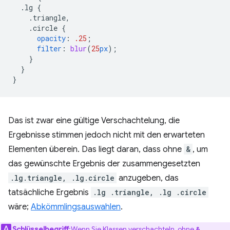
.lg
{
.triangle,
.circle
{
opacity
:
.25
;
filter
:
blur
(
25
px
);
}
}
}
Das ist zwar eine gültige Verschachtelung, die
Ergebnisse stimmen jedoch nicht mit den erwarteten
Elementen überein. Das liegt daran, dass ohne
&
, um
das gewünschte Ergebnis der zusammengesetzten
.lg.triangle, .lg.circle
anzugeben, das
tatsächliche Ergebnis
.lg .triangle, .lg .circle
wäre;
Abkömmlingsauswahlen
.
Schlüsselbegriff
:Wenn Sie Klassen verschachteln, ohne
&