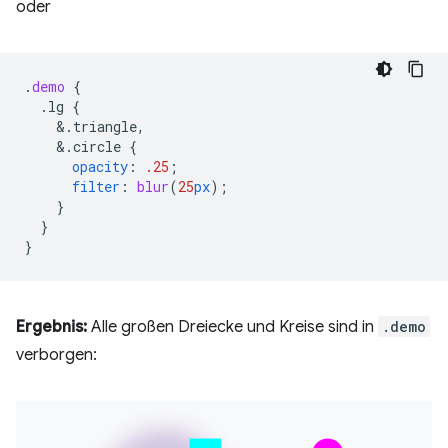
oder
.
demo
{
.lg
{
&
.triangle,
&
.circle
{
opacity
:
.25
;
filter
:
blur
(
25
px
);
}
}
}
Ergebnis:
Alle großen Dreiecke und Kreise sind in
.demo
verborgen: