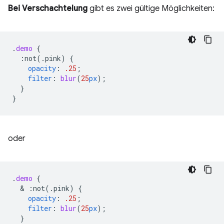
Bei Verschachtelung
gibt es zwei gültige Möglichkeiten:
.
demo
{
:not(.pink)
{
opacity
:
.25
;
filter
:
blur
(
25
px
);
}
}
oder
.
demo
{
  & 
:not(.pink)
{
opacity
:
.25
;
filter
:
blur
(
25
px
);
}