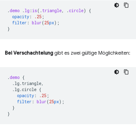
.
demo
.
lg
:
is
(
.
triangle
,
.
circle
)
{
opacity
:
.25
;
filter
:
blur
(
25
px
);
}
Bei Verschachtelung
gibt es zwei gültige Möglichkeiten:
.
demo
{
.lg.triangle,
.lg.circle
{
opacity
:
.25
;
filter
:
blur
(
25
px
);
}
}