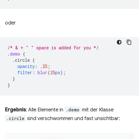
oder
/* & + " " space is added for you */
.
demo
{
.circle
{
opacity
:
.25
;
filter
:
blur
(
25
px
);
}
}
Ergebnis
: Alle Elemente in
.demo
mit der Klasse
.circle
sind verschwommen und fast unsichtbar: