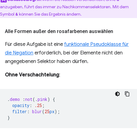
anzugeben, führt das immer zu Nachkommenselektoren. Mit dem
Symbol
können Sie das Ergebnis ändern.
&
Alle Formen außer den rosafarbenen auswählen
Für diese Aufgabe ist eine
funktionale Pseudoklasse für
die Negation
erforderlich, bei der Elemente nicht den
angegebenen Selektor haben dürfen.
Ohne Verschachtelung
:
.
demo
:
not
(
.
pink
)
{
opacity
:
.25
;
filter
:
blur
(
25
px
);
}