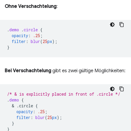
Ohne Verschachtelung
:
.
demo
.
circle
{
opacity
:
.25
;
filter
:
blur
(
25
px
);
}
Bei Verschachtelung
gibt es zwei gültige Möglichkeiten:
/* & is explicitly placed in front of .circle */
.
demo
{
  & 
.circle
{
opacity
:
.25
;
filter
:
blur
(
25
px
);
}
}