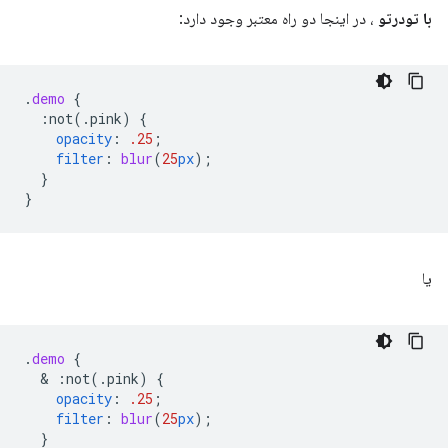
با تودرتو
، در اینجا دو راه معتبر وجود دارد:
.
demo
{
:not(.pink)
{
opacity
:
.25
;
filter
:
blur
(
25
px
);
}
}
یا
.
demo
{
  & 
:not(.pink)
{
opacity
:
.25
;
filter
:
blur
(
25
px
);
}