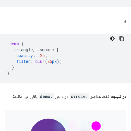
یا
.
demo
{
.triangle,
.square
{
opacity
:
.25
;
filter
:
blur
(
25
px
);
}
}
در نتیجه
فقط عناصر
.circle
در داخل
.demo
باقی می مانند: