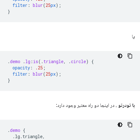
filter
:
blur
(
25
px
);
}
یا
.
demo
.
lg
:
is
(
.
triangle
,
.
circle
)
{
opacity
:
.25
;
filter
:
blur
(
25
px
);
}
با تودرتو
، در اینجا دو راه معتبر وجود دارد:
.
demo
{
.lg.triangle,