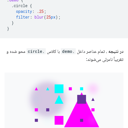
.circle
{
opacity
:
.25
;
filter
:
blur
(
25
px
);
}
}
در نتیجه
، تمام عناصر داخل
.demo
با کلاس
.circle
محو شده و
تقریباً نامرئی می‌شوند: