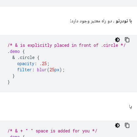
با تودرتو
، دو راه معتبر وجود دارد:
/* & is explicitly placed in front of .circle */
.
demo
{
  & 
.circle
{
opacity
:
.25
;
filter
:
blur
(
25
px
);
}
}
یا
/* & + " " space is added for you */
.
demo
{