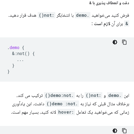
دقت و انعطاف پذیری با
&
فرض کنید می‌خواهید
.demo
با انتخابگر
:not()
هدف قرار دهید.
&
برای آن
لازم است
:
.
demo
{
&
:not()
{
...
}
}
این
.demo
و
:not()
را به
.demo:not()
ترکیب می کند،
برخلاف مثال قبلی که نیاز به
.demo :not()
داشت. این یادآوری
زمانی که می‌خواهید یک تعامل
:hover
لانه کنید، بسیار مهم است.