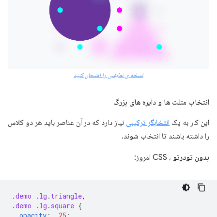
نسخه ی نمایشی را امتحان کنید
انتخاب مثلث ها و دایره های بزرگ
این کار به یک
انتخابگر ترکیبی
نیاز دارد که در آن عناصر باید هر دو کلاس
را داشته باشند تا انتخاب شوند.
بدون تودرتو
، CSS امروز:
.
demo
.
lg
.
triangle
,
.
demo
.
lg
.
square
{
opacity
:
.25
;