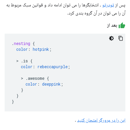
پس از
تودرتو
، انتخابگرها را می توان ادامه داد و قوانین سبک مربوط به
آن را می توان در آن گروه بندی کرد.
بعد از
.
nesting
{
color
:
hotpink
;
>
.is
{
color
:
rebeccapurple
;
>
.awesome
{
color
:
deeppink
;
}
}
}
این را در مرورگر امتحان کنید
.