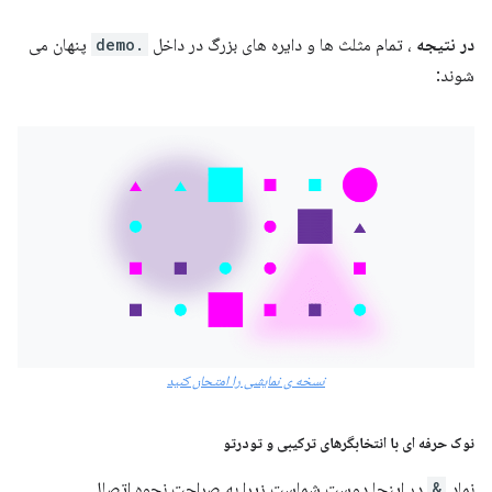
در نتیجه
، تمام مثلث ها و دایره های بزرگ در داخل
.demo
پنهان می
شوند:
نسخه ی نمایشی را امتحان کنید
نوک حرفه ای با انتخابگرهای ترکیبی و تودرتو
نماد
&
در اینجا دوست شماست زیرا به صراحت نحوه اتصال