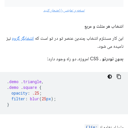
نسخه ی نمایشی را امتحان کنید
انتخاب هر مثلث و مربع
این کار مستلزم انتخاب چندین عنصر تو در تو است که
انتخابگر گروه
نیز
نامیده می شود.
بدون تودرتو
، CSS امروزه، دو راه وجود دارد:
.
demo
.
triangle
,
.
demo
.
square
{
opacity
:
.25
;
filter
:
blur
(
25
px
);
}
یا با استفاده از
:is()