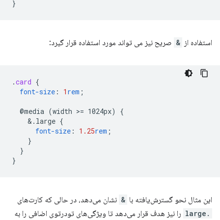
}
استفاده از
&
صریح نیز می تواند مورد استفاده قرار گیرد:
.
card
{
font-size
:
1
rem
;
@media
(width
>
=
1024px)
{
&
.large
{
font-size
:
1.25
rem
;
}
}
}
این مثال نحو گسترش‌یافته با
&
نشان می‌دهد، در حالی که کارت‌های
.large
را نیز هدف قرار می‌دهد تا ویژگی‌های تودرتوی اضافی را به