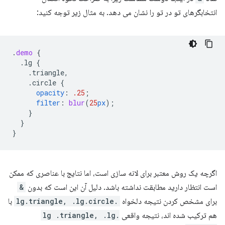
انتخابگرهای تو در تو را نشان می دهد. به مثال زیر توجه کنید:
.
demo
{
.lg
{
.triangle,
.circle
{
opacity
:
.25
;
filter
:
blur
(
25
px
);
}
}
}
اگرچه یک روش معتبر برای لانه سازی است، اما نتایج با عناصری که ممکن
است انتظار دارید مطابقت نداشته باشد. دلیل آن این است که بدون
&
برای مشخص کردن نتیجه دلخواه
.lg.triangle, .lg.circle
با
هم ترکیب شده اند، نتیجه واقعی
.lg .triangle, .lg