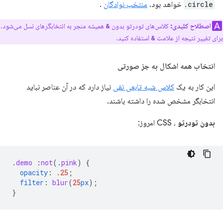
.circle
خواهد بود.
منتخب نوادگان
.
اصطلاح کلیدی:
کلاس‌های تودرتو بدون
همیشه منجر به انتخابگرهای نسل می‌شود.
&
برای تغییر نتیجه از علامت
استفاده کنید.
&
انتخاب همه اشکال به جز صورتی
این کار به یک
کلاس شبه تابعی نفی
نیاز دارد که در آن عناصر نباید
انتخابگر مشخص شده را داشته باشند.
بدون تودرتو
، CSS امروز:
.
demo
:
not
(
.
pink
)
{
opacity
:
.25
;
filter
:
blur
(
25
px
);
}