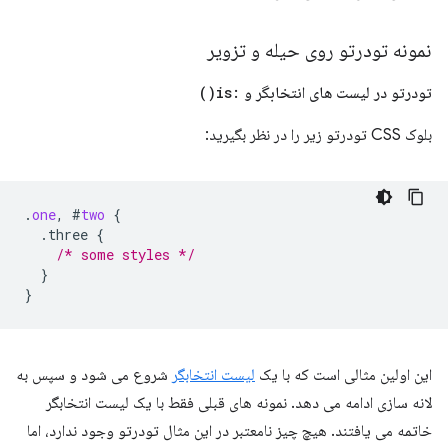
نمونه تودرتو روی حیله و تزویر
تودرتو در لیست های انتخابگر و
:
is(
)
بلوک CSS تودرتو زیر را در نظر بگیرید:
.
one
,
#
two
{
.three
{
/* some styles */
}
}
این اولین مثالی است که با یک
لیست انتخابگر
شروع می شود و سپس به
لانه سازی ادامه می دهد. نمونه های قبلی فقط با یک لیست انتخابگر
خاتمه می یافتند. هیچ چیز نامعتبر در این مثال تودرتو وجود ندارد، اما