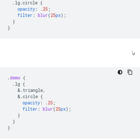
.lg.circle
{
opacity
:
.25
;
filter
:
blur
(
25
px
);
}
}
یا
.
demo
{
.lg
{
&
.triangle,
&
.circle
{
opacity
:
.25
;
filter
:
blur
(
25
px
);
}
}
}