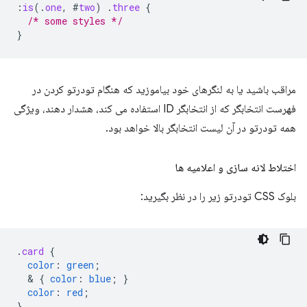
:
is
(
.
one
,
#
two
)
.
three
{
/* some styles */
}
مراقب باشید یا به لنگرهای خود بیاموزید که هنگام تودرتو کردن در
فهرست انتخابگر که از انتخابگر ID استفاده می کند، هشدار دهند، ویژگی
همه تودرتو در آن لیست انتخابگر بالا خواهد بود.
اختلاط لانه سازی و اعلامیه ها
بلوک CSS تودرتو زیر را در نظر بگیرید:
.
card
{
color
:
green
;
  & 
{
color
:
blue
;
}
color
:
red
;
}