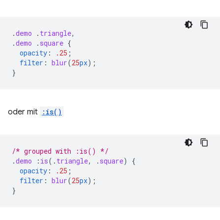
.
demo
.
triangle
,
.
demo
.
square
{
opacity
:
.25
;
filter
:
blur
(
25
px
);
}
oder mit
:is()
/* grouped with :is() */
.
demo
:
is
(
.
triangle
,
.
square
)
{
opacity
:
.25
;
filter
:
blur
(
25
px
);
}