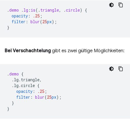
.
demo
.
lg
:
is
(
.
triangle
,
.
circle
)
{
opacity
:
.25
;
filter
:
blur
(
25
px
);
}
Bei Verschachtelung
gibt es zwei gültige Möglichkeiten:
.
demo
{
.lg.triangle,
.lg.circle
{
opacity
:
.25
;
filter
:
blur
(
25
px
);
}
}