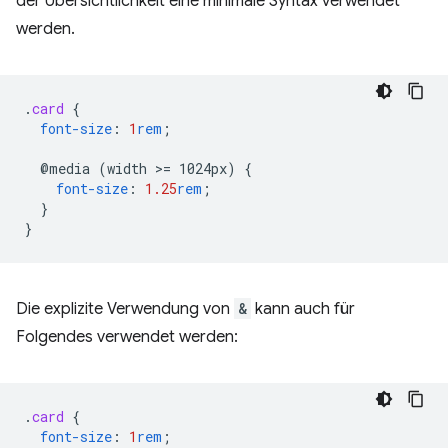
der Übersichtlichkeit eine minimale Syntax verwendet
werden.
.
card
{
font-size
:
1
rem
;
@media
(width
>
=
1024px)
{
font-size
:
1.25
rem
;
}
}
Die explizite Verwendung von
&
kann auch für
Folgendes verwendet werden:
.
card
{
font-size
:
1
rem
;