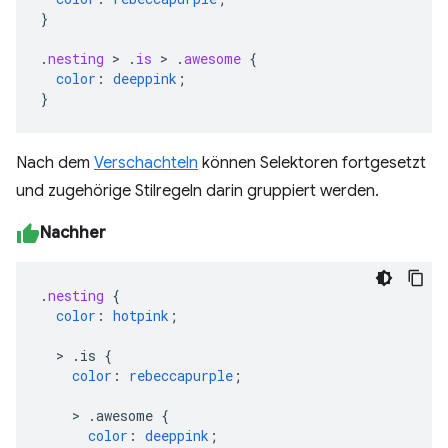
}
.
nesting
>
.
is
>
.
awesome
{
color
:
deeppink
;
}
Nach dem
Verschachteln
können Selektoren fortgesetzt
und zugehörige Stilregeln darin gruppiert werden.
Nachher
.
nesting
{
color
:
hotpink
;
>
.is
{
color
:
rebeccapurple
;
>
.awesome
{
color
:
deeppink
;