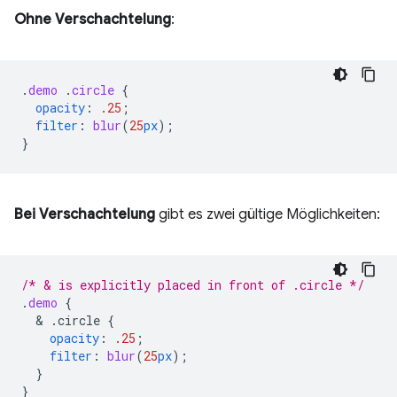
Ohne Verschachtelung
:
.
demo
.
circle
{
opacity
:
.25
;
filter
:
blur
(
25
px
);
}
Bei Verschachtelung
gibt es zwei gültige Möglichkeiten:
/* & is explicitly placed in front of .circle */
.
demo
{
  & 
.circle
{
opacity
:
.25
;
filter
:
blur
(
25
px
);
}
}