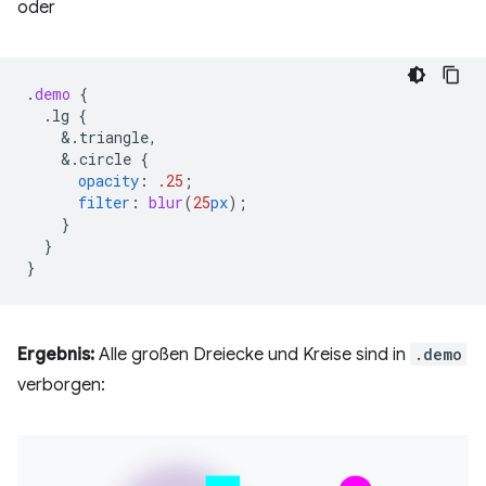
oder
.
demo
{
.lg
{
&
.triangle,
&
.circle
{
opacity
:
.25
;
filter
:
blur
(
25
px
);
}
}
}
Ergebnis:
Alle großen Dreiecke und Kreise sind in
.demo
verborgen: