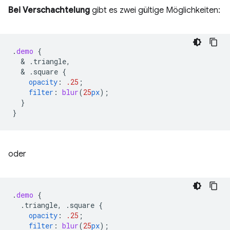
Bei Verschachtelung
gibt es zwei gültige Möglichkeiten:
.
demo
{
  & 
.triangle,
  & 
.square
{
opacity
:
.25
;
filter
:
blur
(
25
px
);
}
}
oder
.
demo
{
.triangle,
.square
{
opacity
:
.25
;
filter
:
blur
(
25
px
);