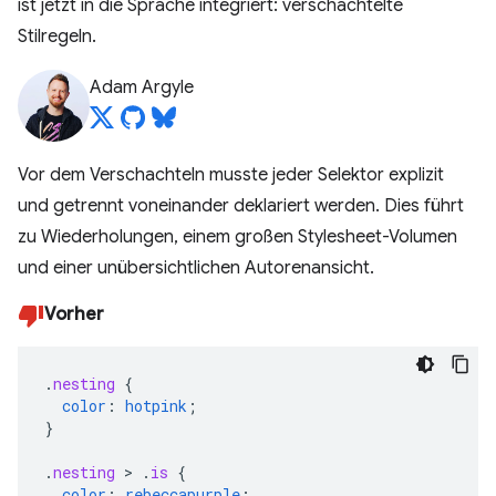
ist jetzt in die Sprache integriert: verschachtelte
Stilregeln.
Adam Argyle
Vor dem Verschachteln musste jeder Selektor explizit
und getrennt voneinander deklariert werden. Dies führt
zu Wiederholungen, einem großen Stylesheet-Volumen
und einer unübersichtlichen Autorenansicht.
Vorher
.
nesting
{
color
:
hotpink
;
}
.
nesting
>
.
is
{
color
:
rebeccapurple
;