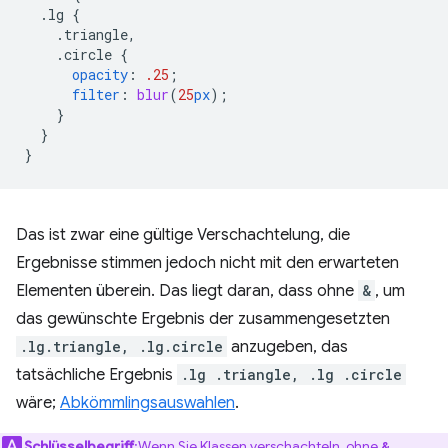
.lg
{
.triangle,
.circle
{
opacity
:
.25
;
filter
:
blur
(
25
px
);
}
}
}
Das ist zwar eine gültige Verschachtelung, die
Ergebnisse stimmen jedoch nicht mit den erwarteten
Elementen überein. Das liegt daran, dass ohne
&
, um
das gewünschte Ergebnis der zusammengesetzten
.lg.triangle, .lg.circle
anzugeben, das
tatsächliche Ergebnis
.lg .triangle, .lg .circle
wäre;
Abkömmlingsauswahlen
.
Schlüsselbegriff
:Wenn Sie Klassen verschachteln, ohne
&