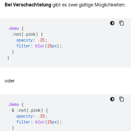
Bei Verschachtelung
gibt es zwei gültige Möglichkeiten:
.
demo
{
:not(.pink)
{
opacity
:
.25
;
filter
:
blur
(
25
px
);
}
}
oder
.
demo
{
  & 
:not(.pink)
{
opacity
:
.25
;
filter
:
blur
(
25
px
);
}