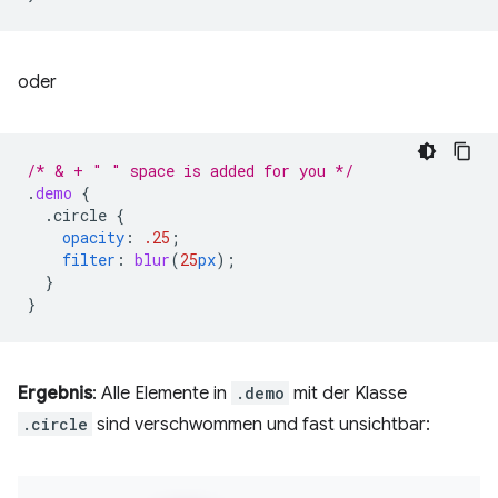
oder
/* & + " " space is added for you */
.
demo
{
.circle
{
opacity
:
.25
;
filter
:
blur
(
25
px
);
}
}
Ergebnis
: Alle Elemente in
.demo
mit der Klasse
.circle
sind verschwommen und fast unsichtbar: