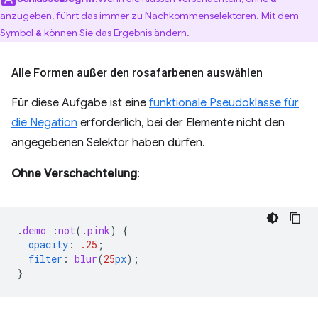
anzugeben, führt das immer zu Nachkommenselektoren. Mit dem
Symbol
können Sie das Ergebnis ändern.
&
Alle Formen außer den rosafarbenen auswählen
Für diese Aufgabe ist eine
funktionale Pseudoklasse für
die Negation
erforderlich, bei der Elemente nicht den
angegebenen Selektor haben dürfen.
Ohne Verschachtelung
:
.
demo
:
not
(
.
pink
)
{
opacity
:
.25
;
filter
:
blur
(
25
px
);
}