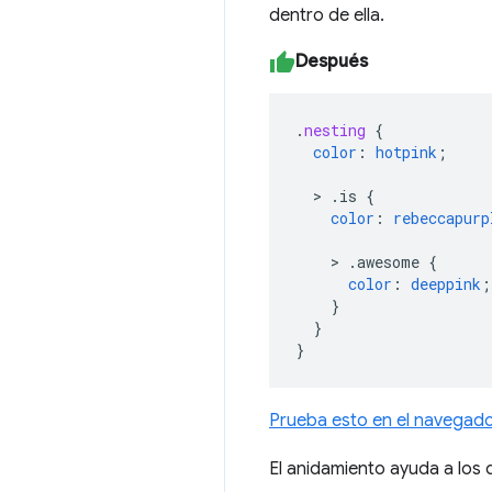
dentro de ella.
Después
.
nesting
{
color
:
hotpink
;
>
.is
{
color
:
rebeccapurp
>
.awesome
{
color
:
deeppink
;
}
}
}
Prueba esto en el navegad
El anidamiento ayuda a los 