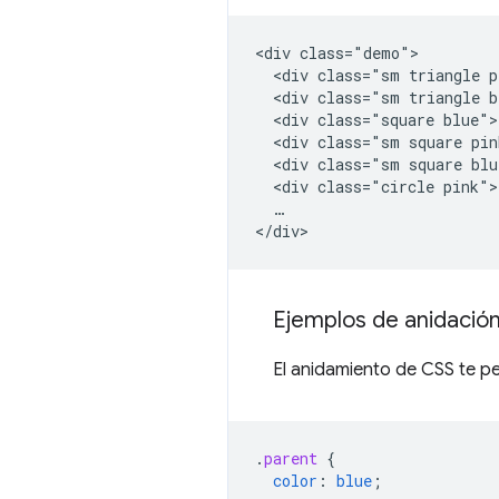
<div class="demo">

  <div class="sm triangle p
  <div class="sm triangle b
  <div class="square blue">
  <div class="sm square pin
  <div class="sm square blu
  <div class="circle pink">
  …

Ejemplos de anidació
El anidamiento de CSS te pe
.
parent
{
color
:
blue
;