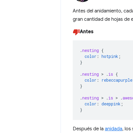
Antes del anidamiento, cada
gran cantidad de hojas de e
Antes
.
nesting
{
color
:
hotpink
;
}
.
nesting
>
.
is
{
color
:
rebeccapurple
}
.
nesting
>
.
is
>
.
awes
color
:
deeppink
;
}
Después de la
anidada
, lo