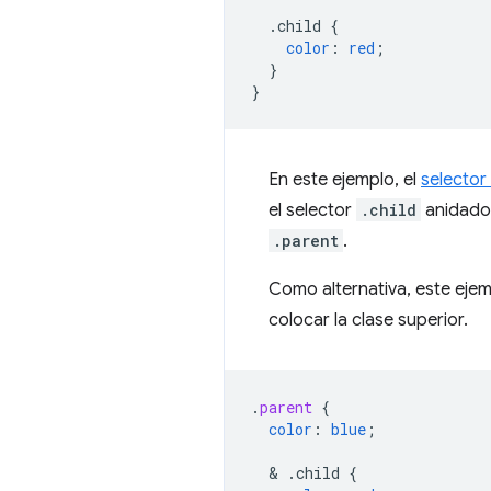
.child
{
color
:
red
;
}
}
En este ejemplo, el
selector
el selector
.child
anidado 
.parent
.
Como alternativa, este ejem
colocar la clase superior.
.
parent
{
color
:
blue
;
  & 
.child
{