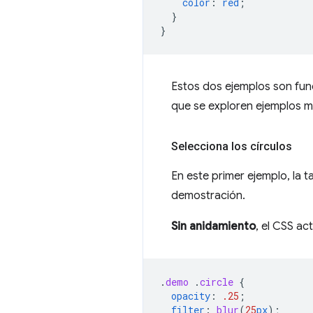
color
:
red
;
}
}
Estos dos ejemplos son func
que se exploren ejemplos m
Selecciona los círculos
En este primer ejemplo, la t
demostración.
Sin anidamiento
, el CSS act
.
demo
.
circle
{
opacity
:
.25
;
filter
:
blur
(
25
px
);