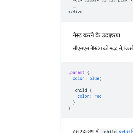
  …

नेस्ट करने के उदाहरण
सीएसएस नेस्टिंग की मदद से, किसी 
.
parent
{
color
:
blue
;
.child
{
color
:
red
;
}
}
इस उदाहरण में,
.child
क्लास स