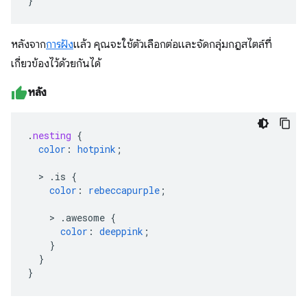
}
หลังจาก
การฝัง
แล้ว คุณจะใช้ตัวเลือกต่อและจัดกลุ่มกฎสไตล์ที่
เกี่ยวข้องไว้ด้วยกันได้
หลัง
.
nesting
{
color
:
hotpink
;
>
.is
{
color
:
rebeccapurple
;
>
.awesome
{
color
:
deeppink
;
}
}
}