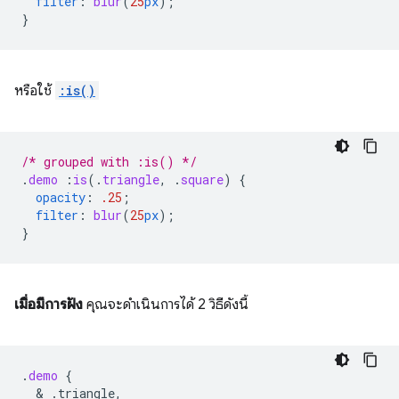
filter
:
blur
(
25
px
);
}
หรือใช้
:is()
/* grouped with :is() */
.
demo
:
is
(
.
triangle
,
.
square
)
{
opacity
:
.25
;
filter
:
blur
(
25
px
);
}
เมื่อมีการฝัง
คุณจะดำเนินการได้ 2 วิธีดังนี้
.
demo
{
  & 
.triangle,