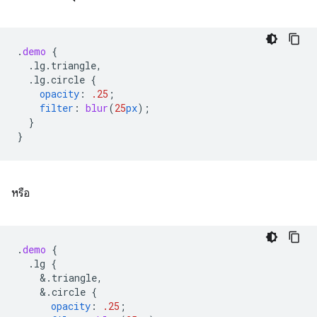
.
demo
{
.lg.triangle,
.lg.circle
{
opacity
:
.25
;
filter
:
blur
(
25
px
);
}
}
หรือ
.
demo
{
.lg
{
&
.triangle,
&
.circle
{
opacity
:
.25
;