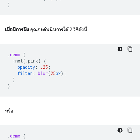
}
เมื่อมีการฝัง
คุณจะดำเนินการได้ 2 วิธีดังนี้
.
demo
{
:not(.pink)
{
opacity
:
.25
;
filter
:
blur
(
25
px
);
}
}
หรือ
.
demo
{