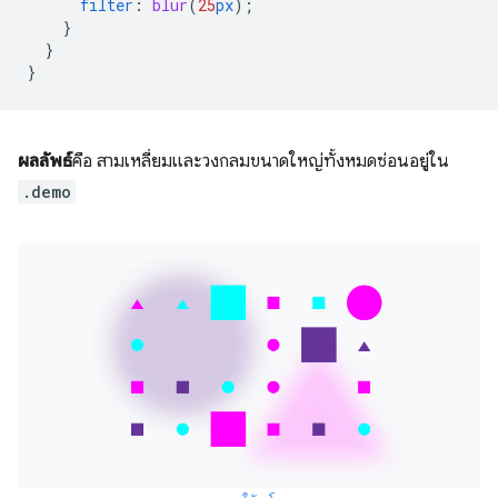
filter
:
blur
(
25
px
);
}
}
}
ผลลัพธ์
คือ สามเหลี่ยมและวงกลมขนาดใหญ่ทั้งหมดซ่อนอยู่ใน
.demo