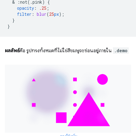
  & 
:not(.pink)
{
opacity
:
.25
;
filter
:
blur
(
25
px
);
}
}
ผลลัพธ์
คือ รูปทรงทั้งหมดที่ไม่ใช่สีชมพูจะซ่อนอยู่ภายใน
.demo