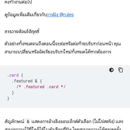
คงทํางานต่อไป
ดูข้อมูลเพิ่มเติมเกี่ยวกับ
การฝัง @rules
การวางซ้อนได้ทุกที่
ตัวอย่างทั้งหมดจนถึงตอนนี้จะต่อหรือต่อท้ายบริบทก่อนหน้า คุณ
สามารถเปลี่ยนหรือจัดเรียงบริบทใหม่ทั้งหมดได้หากต้องการ
.
card
{
.featured
 & 
{
/* .featured .card */
}
}
สัญลักษณ์
&
แสดงการอ้างอิงออบเจ็กต์ตัวเลือก (ไม่ใช่สตริง) และ
สามารถวางไว้ที่ใดก็ได้ในตัวเลือกที่ฝัง โดยสามารถวางได้หลายครั้ง