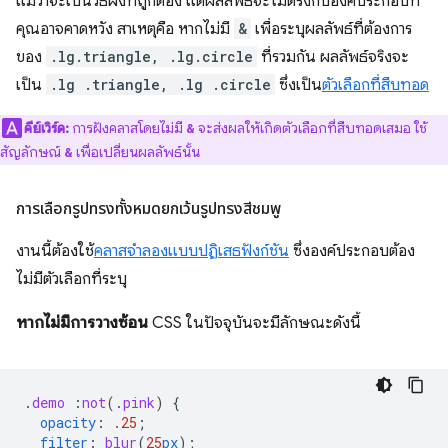
แม้ว่าจะเป็นวิธีฝังที่ถูกต้อง แต่ผลลัพธ์จะไม่ตรงกับองค์ประกอบที่
คุณอาจคาดหวัง สาเหตุคือ หากไม่มี
&
เพื่อระบุผลลัพธ์ที่ต้องการ
ของ
.lg.triangle, .lg.circle
ที่รวมกัน ผลลัพธ์จริงจะ
เป็น
.lg .triangle, .lg .circle
ซึ่งเป็น
ตัวเลือกที่สืบทอด
คีย์เวิร์ด:
การฝังคลาสโดยไม่มี
จะส่งผลให้เกิดตัวเลือกที่สืบทอดเสมอ ใช้
&
สัญลักษณ์
เพื่อเปลี่ยนผลลัพธ์นั้น
&
การเลือกรูปทรงทั้งหมดยกเว้นรูปทรงสีชมพู
งานนี้ต้องใช้
คลาสจำลองแบบปฏิเสธฟังก์ชัน
ซึ่งองค์ประกอบต้อง
ไม่มีตัวเลือกที่ระบุ
หากไม่มีการวางซ้อน
CSS ในปัจจุบันจะมีลักษณะดังนี้
.
demo
:
not
(
.
pink
)
{
opacity
:
.25
;
filter
:
blur
(
25
px
);