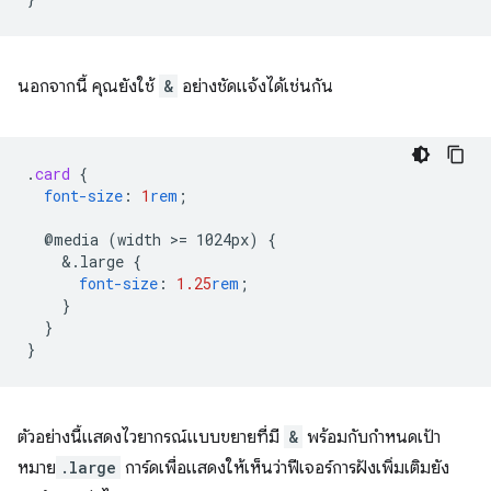
นอกจากนี้ คุณยังใช้
&
อย่างชัดแจ้งได้เช่นกัน
.
card
{
font-size
:
1
rem
;
@media
(width
>
=
1024px)
{
&
.large
{
font-size
:
1.25
rem
;
}
}
}
ตัวอย่างนี้แสดงไวยากรณ์แบบขยายที่มี
&
พร้อมกับกําหนดเป้า
หมาย
.large
การ์ดเพื่อแสดงให้เห็นว่าฟีเจอร์การฝังเพิ่มเติมยัง