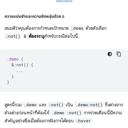
ลองใช้เดโม
ความแม่นยำและความยืดหยุ่นด้วย
&
สมมติว่าคุณต้องการกําหนดเป้าหมาย
.demo
ด้วยตัวเลือก
:not()
&
ต้องระบุ
สำหรับกรณีต่อไปนี้
.
demo
{
&
:not()
{
...
}
}
สูตรนี้รวม
.demo
และ
:not()
เป็น
.demo:not()
ซึ่งต่างจาก
ตัวอย่างก่อนหน้าที่ต้องใช้
.demo :not()
การช่วยเตือนนี้มีความ
สําคัญอย่างยิ่งเมื่อต้องการฝังการโต้ตอบ
:hover