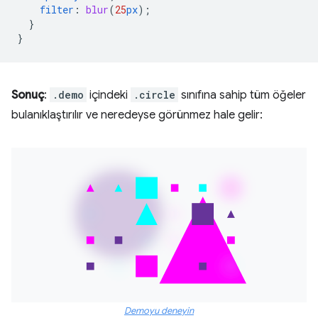
filter
:
blur
(
25
px
);
}
}
Sonuç
:
.demo
içindeki
.circle
sınıfına sahip tüm öğeler
bulanıklaştırılır ve neredeyse görünmez hale gelir:
Demoyu deneyin