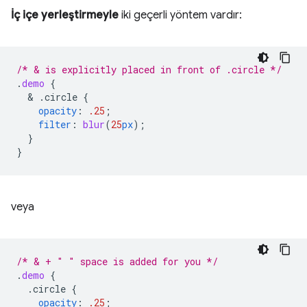
İç içe yerleştirmeyle
iki geçerli yöntem vardır:
/* & is explicitly placed in front of .circle */
.
demo
{
  & 
.circle
{
opacity
:
.25
;
filter
:
blur
(
25
px
);
}
}
veya
/* & + " " space is added for you */
.
demo
{
.circle
{
opacity
:
.25
;