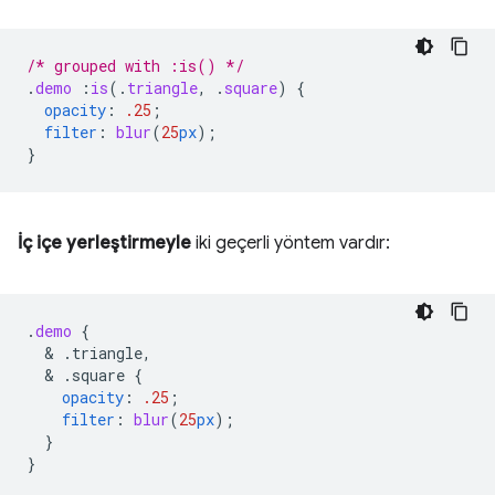
/* grouped with :is() */
.
demo
:
is
(
.
triangle
,
.
square
)
{
opacity
:
.25
;
filter
:
blur
(
25
px
);
}
İç içe yerleştirmeyle
iki geçerli yöntem vardır:
.
demo
{
  & 
.triangle,
  & 
.square
{
opacity
:
.25
;
filter
:
blur
(
25
px
);
}
}