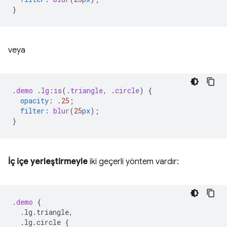
}
veya
.
demo
.
lg
:
is
(
.
triangle
,
.
circle
)
{
opacity
:
.25
;
filter
:
blur
(
25
px
);
}
İç içe yerleştirmeyle
iki geçerli yöntem vardır:
.
demo
{
.lg.triangle,
.lg.circle
{