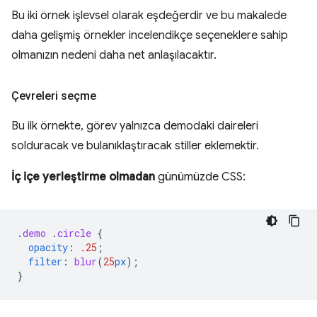
Bu iki örnek işlevsel olarak eşdeğerdir ve bu makalede
daha gelişmiş örnekler incelendikçe seçeneklere sahip
olmanızın nedeni daha net anlaşılacaktır.
Çevreleri seçme
Bu ilk örnekte, görev yalnızca demodaki daireleri
solduracak ve bulanıklaştıracak stiller eklemektir.
İç içe yerleştirme olmadan
günümüzde CSS:
.
demo
.
circle
{
opacity
:
.25
;
filter
:
blur
(
25
px
);
}