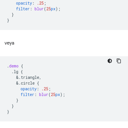
opacity
:
.25
;
filter
:
blur
(
25
px
);
}
}
veya
.
demo
{
.lg
{
&
.triangle,
&
.circle
{
opacity
:
.25
;
filter
:
blur
(
25
px
);
}
}
}