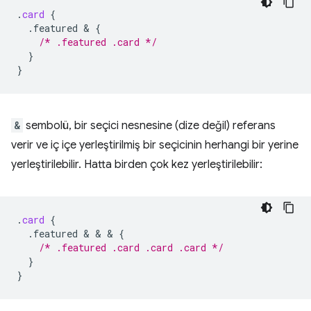
.
card
{
.featured
 & 
{
/* .featured .card */
}
}
&
sembolü, bir seçici nesnesine (dize değil) referans
verir ve iç içe yerleştirilmiş bir seçicinin herhangi bir yerine
yerleştirilebilir. Hatta birden çok kez yerleştirilebilir:
.
card
{
.featured
 & & & 
{
/* .featured .card .card .card */
}
}