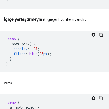
}
İç içe yerleştirmeyle
iki geçerli yöntem vardır:
.
demo
{
:not(.pink)
{
opacity
:
.25
;
filter
:
blur
(
25
px
);
}
}
veya
.
demo
{
  & 
:not(.pink)
{