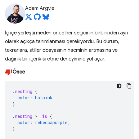
Adam Argyle
İç içe yerleştirmeden önce her seçicinin birbirinden ayrı
olarak açıkça tanımlanması gerekiyordu. Bu durum,
tekrarlara, stiller dosyasının hacminin artmasına ve
dağınık bir içerik üretme deneyimine yol açar.
Önce
.
nesting
{
color
:
hotpink
;
}
.
nesting
>
.
is
{
color
:
rebeccapurple
;
}