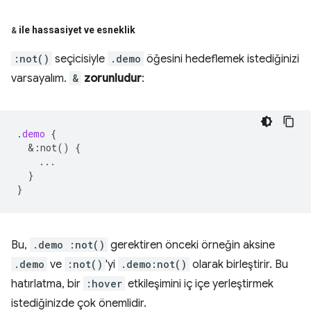
&
ile hassasiyet ve esneklik
:not()
seçicisiyle
.demo
öğesini hedeflemek istediğinizi
varsayalım.
&
zorunludur
:
.
demo
{
&
:not()
{
...
}
}
Bu,
.demo :not()
gerektiren önceki örneğin aksine
.demo
ve
:not()
'yi
.demo:not()
olarak birleştirir. Bu
hatırlatma, bir
:hover
etkileşimini iç içe yerleştirmek
istediğinizde çok önemlidir.