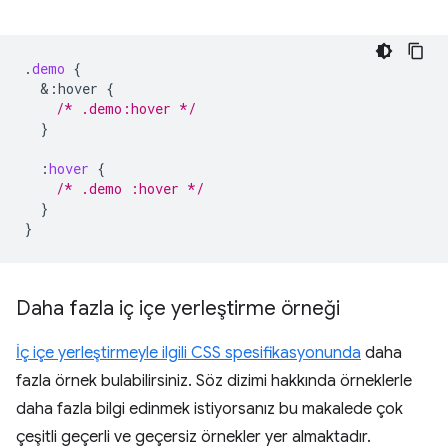
.
demo
{
&
:hover
{
/* .demo:hover */
}
:
hover
{
/* .demo :hover */
}
}
Daha fazla iç içe yerleştirme örneği
İç içe yerleştirmeyle ilgili CSS spesifikasyonunda
daha
fazla örnek bulabilirsiniz. Söz dizimi hakkında örneklerle
daha fazla bilgi edinmek istiyorsanız bu makalede çok
çeşitli geçerli ve geçersiz örnekler yer almaktadır.