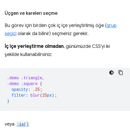
Üçgen ve kareleri seçme
Bu görev için birden çok iç içe yerleştirilmiş öğe (
grup
seçici
olarak da bilinir) seçmeniz gerekir.
İç içe yerleştirme olmadan
, günümüzde CSS'yi iki
şekilde kullanabilirsiniz:
.
demo
.
triangle
,
.
demo
.
square
{
opacity
:
.25
;
filter
:
blur
(
25
px
);
}
veya
:is()