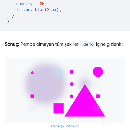
opacity
:
.25
;
filter
:
blur
(
25
px
);
}
}
Sonuç
: Pembe olmayan tüm şekiller
.demo
içine gizlenir:
Demoyu deneyin