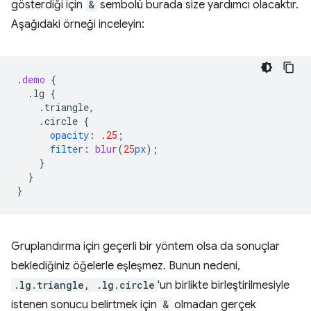
gösterdiği için
&
sembolü burada size yardımcı olacaktır.
Aşağıdaki örneği inceleyin:
.
demo
{
.lg
{
.triangle,
.circle
{
opacity
:
.25
;
filter
:
blur
(
25
px
);
}
}
}
Gruplandırma için geçerli bir yöntem olsa da sonuçlar
beklediğiniz öğelerle eşleşmez. Bunun nedeni,
.lg.triangle, .lg.circle
'un birlikte birleştirilmesiyle
istenen sonucu belirtmek için
&
olmadan gerçek