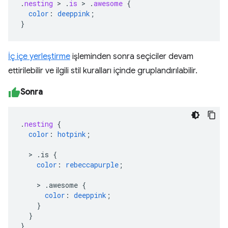
.
nesting
>
.
is
>
.
awesome
{
color
:
deeppink
;
}
İç içe yerleştirme
işleminden sonra seçiciler devam
ettirilebilir ve ilgili stil kuralları içinde gruplandırılabilir.
Sonra
.
nesting
{
color
:
hotpink
;
>
.is
{
color
:
rebeccapurple
;
>
.awesome
{
color
:
deeppink
;
}
}
}