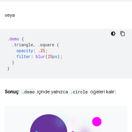
veya
.
demo
{
.triangle,
.square
{
opacity
:
.25
;
filter
:
blur
(
25
px
);
}
}
Sonuç
:
.demo
içinde yalnızca
.circle
öğeleri kalır: