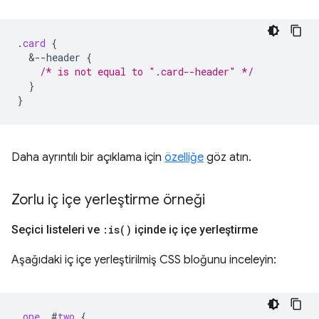
.
card
{
&
--header
{
/* is not equal to ".card--header" */
}
}
Daha ayrıntılı bir açıklama için
özelliğe
göz atın.
Zorlu iç içe yerleştirme örneği
Seçici listeleri ve
:
is(
)
içinde iç içe yerleştirme
Aşağıdaki iç içe yerleştirilmiş CSS bloğunu inceleyin:
.
one
,
#
two
{