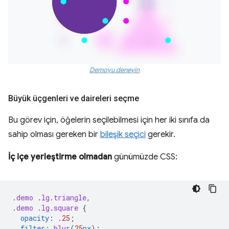
Demoyu deneyin
Büyük üçgenleri ve daireleri seçme
Bu görev için, öğelerin seçilebilmesi için her iki sınıfa da
sahip olması gereken bir
bileşik seçici
gerekir.
İç içe yerleştirme olmadan
günümüzde CSS:
.
demo
.
lg
.
triangle
,
.
demo
.
lg
.
square
{
opacity
:
.25
;
filter
:
blur
(
25
px
);