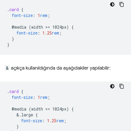
.
card
{
font-size
:
1
rem
;
@media
(width
>
=
1024px)
{
font-size
:
1.25
rem
;
}
}
&
açıkça kullanıldığında da aşağıdakiler yapılabilir:
.
card
{
font-size
:
1
rem
;
@media
(width
>
=
1024px)
{
&
.large
{
font-size
:
1.25
rem
;
}