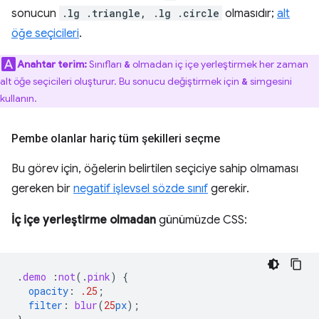
sonucun
.lg .triangle, .lg .circle
olmasıdır;
alt
öğe seçicileri
.
Anahtar terim:
Sınıfları
olmadan iç içe yerleştirmek her zaman
&
alt öğe seçicileri oluşturur. Bu sonucu değiştirmek için
simgesini
&
kullanın.
Pembe olanlar hariç tüm şekilleri seçme
Bu görev için, öğelerin belirtilen seçiciye sahip olmaması
gereken bir
negatif işlevsel sözde sınıf
gerekir.
İç içe yerleştirme olmadan
günümüzde CSS:
.
demo
:
not
(
.
pink
)
{
opacity
:
.25
;
filter
:
blur
(
25
px
);