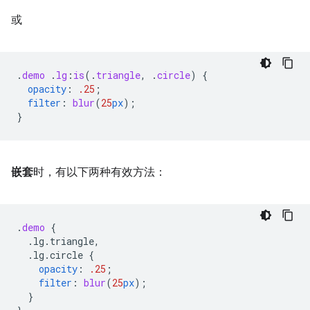
或
.
demo
.
lg
:
is
(
.
triangle
,
.
circle
)
{
opacity
:
.25
;
filter
:
blur
(
25
px
);
}
嵌套
时，有以下两种有效方法：
.
demo
{
.lg.triangle,
.lg.circle
{
opacity
:
.25
;
filter
:
blur
(
25
px
);
}