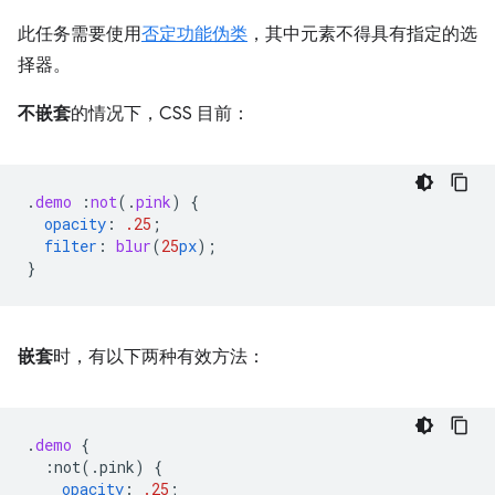
此任务需要使用
否定功能伪类
，其中元素不得具有指定的选
择器。
不嵌套
的情况下，CSS 目前：
.
demo
:
not
(
.
pink
)
{
opacity
:
.25
;
filter
:
blur
(
25
px
);
}
嵌套
时，有以下两种有效方法：
.
demo
{
:not(.pink)
{
opacity
:
.25
;