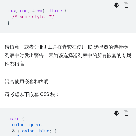
:
is
(
.
one
,
#
two
)
.
three
{
/* some styles */
}
请留意，或者让 lint 工具在嵌套在使用 ID 选择器的选择器
列表中时发出警告，因为该选择器列表中的所有嵌套的专属
性都很高。
混合使用嵌套和声明
请考虑以下嵌套 CSS 块：
.
card
{
color
:
green
;
  & 
{
color
:
blue
;
}