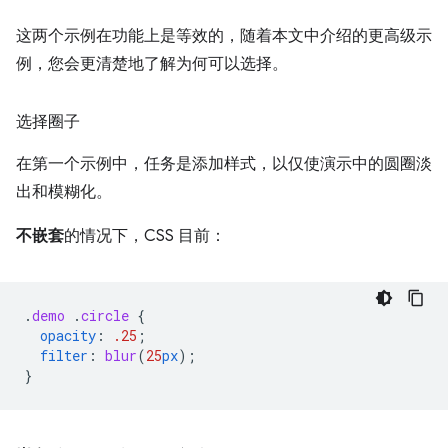
这两个示例在功能上是等效的，随着本文中介绍的更高级示
例，您会更清楚地了解为何可以选择。
选择圈子
在第一个示例中，任务是添加样式，以仅使演示中的圆圈淡
出和模糊化。
不嵌套
的情况下，CSS 目前：
.
demo
.
circle
{
opacity
:
.25
;
filter
:
blur
(
25
px
);
}