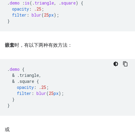
.
demo
:
is
(
.
triangle
,
.
square
)
{
opacity
:
.25
;
filter
:
blur
(
25
px
);
}
嵌套
时，有以下两种有效方法：
.
demo
{
  & 
.triangle,
  & 
.square
{
opacity
:
.25
;
filter
:
blur
(
25
px
);
}
}
或