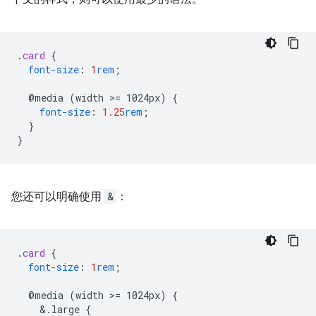
.
card
{
font-size
:
1
rem
;
@media
(width
>
=
1024px)
{
font-size
:
1.25
rem
;
}
}
您还可以明确使用
&
：
.
card
{
font-size
:
1
rem
;
@media
(width
>
=
1024px)
{
&
.large
{