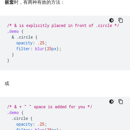
嵌套
时，有两种有效的方法：
/* & is explicitly placed in front of .circle */
.
demo
{
  & 
.circle
{
opacity
:
.25
;
filter
:
blur
(
25
px
);
}
}
或
/* & + " " space is added for you */
.
demo
{
.circle
{
opacity
:
.25
;
filter
:
blur
(
25
px
);