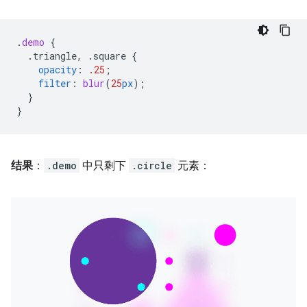
.
demo
{
.triangle,
.square
{
opacity
:
.25
;
filter
:
blur
(
25
px
);
}
}
结果
：
.demo
中只剩下
.circle
元素：