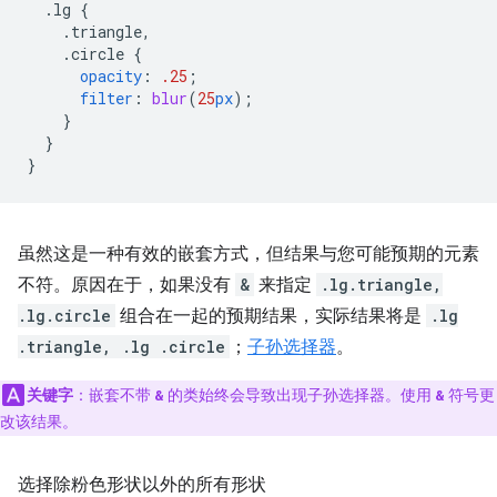
.lg
{
.triangle,
.circle
{
opacity
:
.25
;
filter
:
blur
(
25
px
);
}
}
}
虽然这是一种有效的嵌套方式，但结果与您可能预期的元素
不符。原因在于，如果没有
&
来指定
.lg.triangle,
.lg.circle
组合在一起的预期结果，实际结果将是
.lg
.triangle, .lg .circle
；
子孙选择器
。
关键字
：嵌套不带
的类始终会导致出现子孙选择器。使用
符号更
&
&
改该结果。
选择除粉色形状以外的所有形状