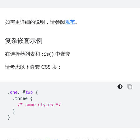
如需更详细的说明，请参阅
规范
。
复杂嵌套示例
在选择器列表和
:
is(
)
中嵌套
请考虑以下嵌套 CSS 块：
.
one
,
#
two
{
.three
{
/* some styles */
}
}