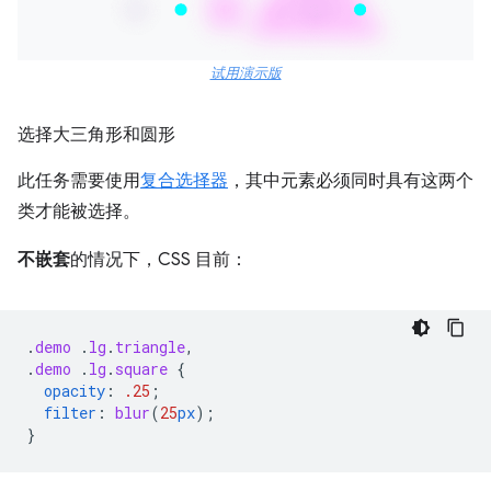
试用演示版
选择大三角形和圆形
此任务需要使用
复合选择器
，其中元素必须同时具有这两个
类才能被选择。
不嵌套
的情况下，CSS 目前：
.
demo
.
lg
.
triangle
,
.
demo
.
lg
.
square
{
opacity
:
.25
;
filter
:
blur
(
25
px
);
}