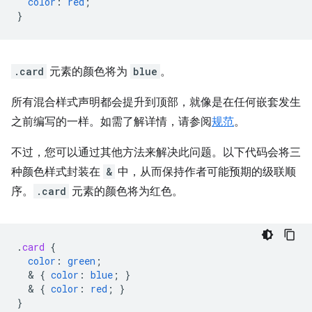
color
:
red
;
}
.card
元素的颜色将为
blue
。
所有混合样式声明都会提升到顶部，就像是在任何嵌套发生
之前编写的一样。如需了解详情，请参阅
规范
。
不过，您可以通过其他方法来解决此问题。以下代码会将三
种颜色样式封装在
&
中，从而保持作者可能预期的级联顺
序。
.card
元素的颜色将为红色。
.
card
{
color
:
green
;
  & 
{
color
:
blue
;
}
  & 
{
color
:
red
;
}
}