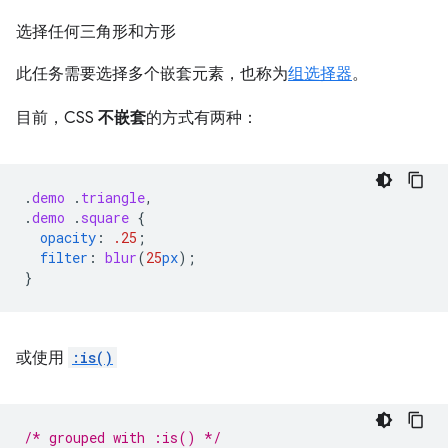
选择任何三角形和方形
此任务需要选择多个嵌套元素，也称为
组选择器
。
目前，CSS
不嵌套
的方式有两种：
.
demo
.
triangle
,
.
demo
.
square
{
opacity
:
.25
;
filter
:
blur
(
25
px
);
}
或使用
:is()
/* grouped with :is() */