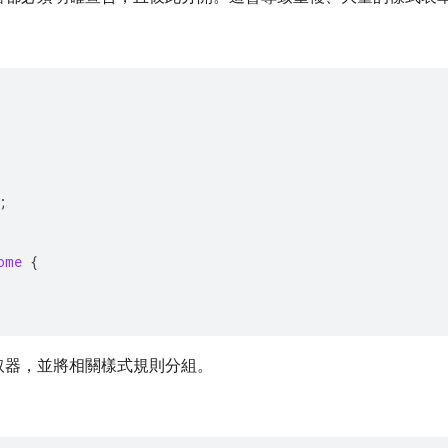
;
ome
{
取器，並將相關樣式規則分組。