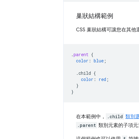
巢狀結構範例
CSS 巢狀結構可讓您在其
.
parent
{
color
:
blue
;
.child
{
color
:
red
;
}
}
在本範例中，
.child
類別
.parent
類別元素的子項元
&