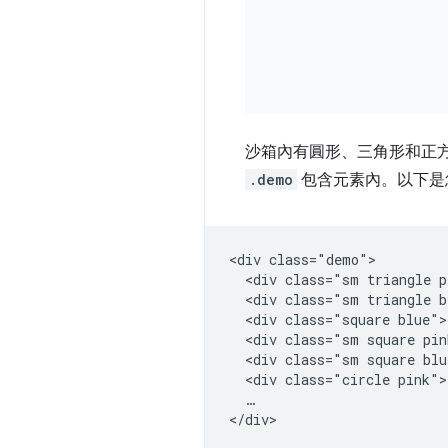
沙箱內有圓形、三角形和正
.demo
包含元素內。以下是您
<div class="demo">

  <div class="sm triangle p
  <div class="sm triangle b
  <div class="square blue">
  <div class="sm square pin
  <div class="sm square blu
  <div class="circle pink">
  …
