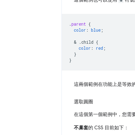
這個範例也可以使用
符號
.
parent
{
color
:
blue
;
  & 
.child
{
color
:
red
;
}
}
這兩個範例在功能上是等效
選取圓圈
在這個第一個範例中，您需
不巢套
的 CSS 目前如下：