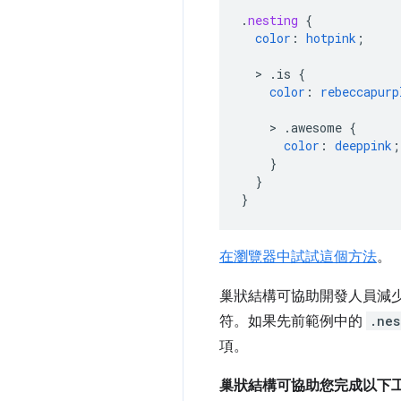
.
nesting
{
color
:
hotpink
;
>
.is
{
color
:
rebeccapurp
>
.awesome
{
color
:
deeppink
;
}
}
}
在瀏覽器中試試這個方法
。
巢狀結構可協助開發人員減少
符。如果先前範例中的
.nes
項。
巢狀結構可協助您完成以下