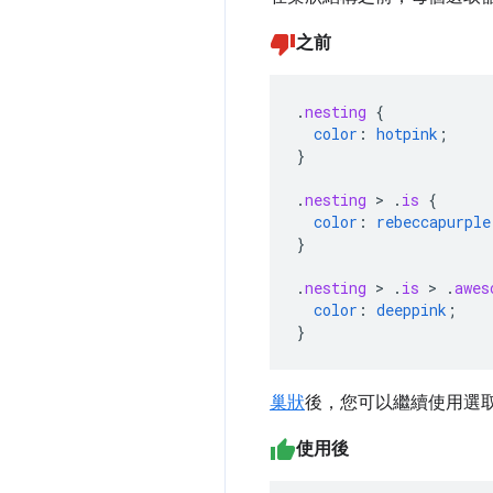
之前
.
nesting
{
color
:
hotpink
;
}
.
nesting
>
.
is
{
color
:
rebeccapurple
}
.
nesting
>
.
is
>
.
awes
color
:
deeppink
;
}
巢狀
後，您可以繼續使用選
使用後