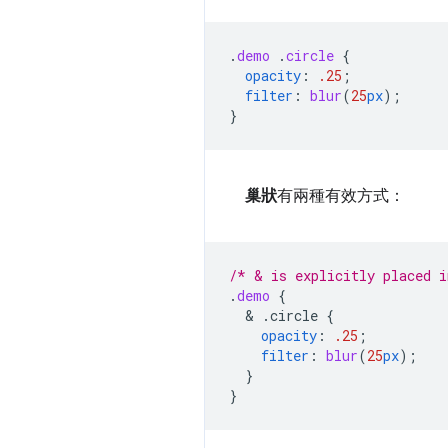
.
demo
.
circle
{
opacity
:
.25
;
filter
:
blur
(
25
px
);
}
巢狀
有兩種有效方式：
/* & is explicitly placed i
.
demo
{
  & 
.circle
{
opacity
:
.25
;
filter
:
blur
(
25
px
);
}
}