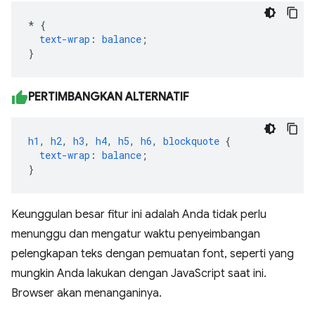
*
{
text-wrap
:
balance
;
}
PERTIMBANGKAN ALTERNATIF
h1
,
h2
,
h3
,
h4
,
h5
,
h6
,
blockquote
{
text-wrap
:
balance
;
}
Keunggulan besar fitur ini adalah Anda tidak perlu
menunggu dan mengatur waktu penyeimbangan
pelengkapan teks dengan pemuatan font, seperti yang
mungkin Anda lakukan dengan JavaScript saat ini.
Browser akan menanganinya.