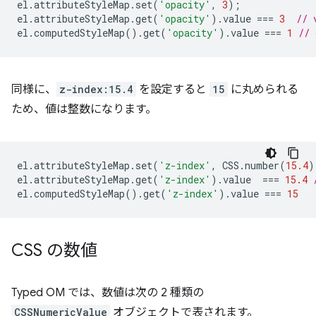
el
.
attributeStyleMap
.
set
(
'opacity'
,
3
);
el
.
attributeStyleMap
.
get
(
'opacity'
).
value
===
3
// 
el
.
computedStyleMap
().
get
(
'opacity'
).
value
===
1
// 
同様に、
z-index:15.4
を設定すると
15
に丸められる
ため、値は整数になります。
el
.
attributeStyleMap
.
set
(
'z-index'
,
CSS
.
number
(
15.4
)
el
.
attributeStyleMap
.
get
(
'z-index'
).
value
===
15.4
el
.
computedStyleMap
().
get
(
'z-index'
).
value
===
15
CSS の数値
Typed OM では、数値は次の 2 種類の
CSSNumericValue
オブジェクトで表されます。