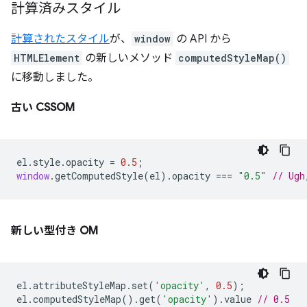
計算済みスタイル
計算されたスタイル
が、
window
の API から
HTMLElement
の新しいメソッド
computedStyleMap()
に移動しました。
古い CSSOM
el
.
style
.
opacity
=
0.5
;
window
.
getComputedStyle
(
el
).
opacity
===
"0.5"
// Ugh
新しい型付き OM
el
.
attributeStyleMap
.
set
(
'opacity'
,
0.5
);
el
.
computedStyleMap
().
get
(
'opacity'
).
value
// 0.5