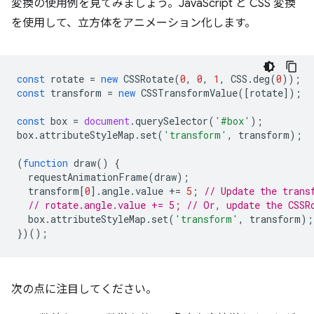
変換の使用例を見てみましょう。JavaScript と CSS 変換
を使用して、立方体をアニメーション化します。
const
rotate
=
new
CSSRotate
(
0
,
0
,
1
,
CSS
.
deg
(
0
));
const
transform
=
new
CSSTransformValue
([
rotate
]);
const
box
=
document
.
querySelector
(
'#box'
);
box
.
attributeStyleMap
.
set
(
'transform'
,
transform
);
(
function
draw
()
{
requestAnimationFrame
(
draw
);
transform
[
0
].
angle
.
value
+=
5
;
// Update the trans
// rotate.angle.value += 5; // Or, update the CSSR
box
.
attributeStyleMap
.
set
(
'transform'
,
transform
);
})();
次の点に注目してください。