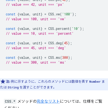
// value === 42, unit === 'px'
const
{
value
,
unit
}
=
CSS
.
vw
(
'100'
);
// value === 100, unit === 'vw'
const
{
value
,
unit
}
=
CSS
.
percent
(
'10'
);
// value === 10, unit === 'percent'
const
{
value
,
unit
}
=
CSS
.
deg
(
45
);
// value === 45, unit === 'deg'
const
{
value
,
unit
}
=
CSS
.
ms
(
300
);
// value === 300, unit === 'ms'
注:
例に示すように、これらのメソッドには数値を表す
ま
Number
たは
を渡すことができます。
String
CSS.*
メソッドの
完全なリスト
については、仕様をご覧