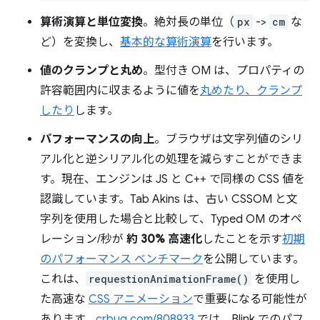
算術演算と単位変換
。絶対長の単位（
px
->
cm
な
ど）を変換し、
基本的な算術演算
を行います。
値のクランプと丸め
。型付き OM は、プロパティの
許容範囲内に収まるように値を
丸めたり、クランプ
したり
します。
パフォーマンスの向上
。ブラウザは文字列値のシリ
アル化と逆シリアル化の処理を減らすことができま
す。現在、エンジンは JS と C++ で同様の CSS 値を
認識しています。Tab Akins は、古い CSSOM と文
字列を使用した場合と比較して、Typed OM のオペ
レーション/秒が
約 30% 高速化
したことを示す
初期
のパフォーマンス ベンチマーク
を公開しています。
これは、
requestionAnimationFrame()
を使用し
た高速な
CSS アニメーション
で重要になる可能性が
あります。
crbug.com/808933
では、Blink でのパフ