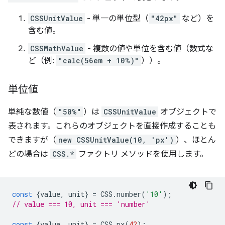
CSSUnitValue
- 単一の単位型（
"42px"
など）を
含む値。
CSSMathValue
- 複数の値や単位を含む値（数式な
ど（例:
"calc(56em + 10%)"
））。
単位値
単純な数値（
"50%"
）は
CSSUnitValue
オブジェクトで
表されます。これらのオブジェクトを直接作成することも
できますが（
new CSSUnitValue(10, 'px')
）、ほとん
どの場合は
CSS.*
ファクトリ メソッドを使用します。
const
{
value
,
unit
}
=
CSS
.
number
(
'10'
);
// value === 10, unit === 'number'
const
{
value
,
unit
}
=
CSS
.
px
(
42
);