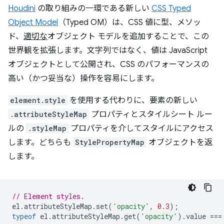
Houdini
の取り組みの一環である新しい
CSS Typed
Object Model
（Typed OM）は、CSS 値に型、メソッ
ド、
適切な
オブジェクト モデルを追加することで、この
世界観を拡張します。文字列ではなく、値は JavaScript
オブジェクトとして公開され、CSS のパフォーマンスの
高い（かつ妥当な）操作を容易にします。
element.style
を使用する代わりに、要素の新しい
.attributeStyleMap
プロパティとスタイルシート ルー
ルの
.styleMap
プロパティを介してスタイルにアクセス
します。どちらも
StylePropertyMap
オブジェクトを返
します。
// Element styles.
el
.
attributeStyleMap
.
set
(
'opacity'
,
0.3
);
typeof
el
.
attributeStyleMap
.
get
(
'opacity'
).
value
===