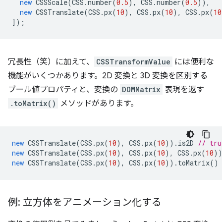
new
CSSScale
(
CSS
.
number
(
0.5
),
CSS
.
number
(
0.5
)),
new
CSSTranslate
(
CSS
.
px
(
10
),
CSS
.
px
(
10
),
CSS
.
px
(
10
]);
冗長性（笑）に加えて、
CSSTransformValue
には便利な
機能がいくつかあります。2D 変換と 3D 変換を区別する
ブール値プロパティと、変換の
DOMMatrix
表現を返す
.toMatrix()
メソッドがあります。
new
CSSTranslate
(
CSS
.
px
(
10
),
CSS
.
px
(
10
)).
is2D
// tru
new
CSSTranslate
(
CSS
.
px
(
10
),
CSS
.
px
(
10
),
CSS
.
px
(
10
)
new
CSSTranslate
(
CSS
.
px
(
10
),
CSS
.
px
(
10
)).
toMatrix
()
例: 立方体をアニメーション化する