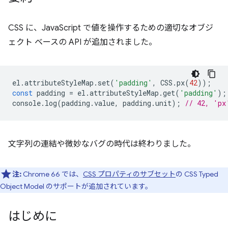
CSS に、JavaScript で値を操作するための適切なオブジ
ェクト ベースの API が追加されました。
el
.
attributeStyleMap
.
set
(
'padding'
,
CSS
.
px
(
42
));
const
padding
=
el
.
attributeStyleMap
.
get
(
'padding'
);
console
.
log
(
padding
.
value
,
padding
.
unit
);
// 42, 'px
文字列の連結や微妙なバグの時代は終わりました。
注:
Chrome 66 では、
CSS プロパティのサブセット
の CSS Typed
Object Model のサポートが追加されています。
はじめに