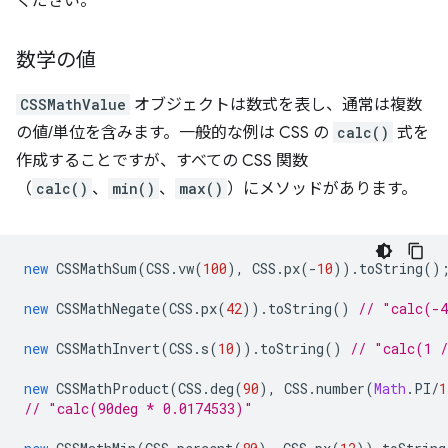
ください。
数学の値
CSSMathValue
オブジェクトは数式を表し、通常は複数
の値/単位を含みます。一般的な例は CSS の
calc()
式を
作成することですが、すべての CSS 関数
（
calc()
、
min()
、
max()
）にメソッドがあります。
new
CSSMathSum
(
CSS
.
vw
(
100
),
CSS
.
px
(
-
10
)).
toString
()
new
CSSMathNegate
(
CSS
.
px
(
42
)).
toString
()
// "calc(-
new
CSSMathInvert
(
CSS
.
s
(
10
)).
toString
()
// "calc(1 
new
CSSMathProduct
(
CSS
.
deg
(
90
),
CSS
.
number
(
Math
.
PI
/
1
// "calc(90deg * 0.0174533)"