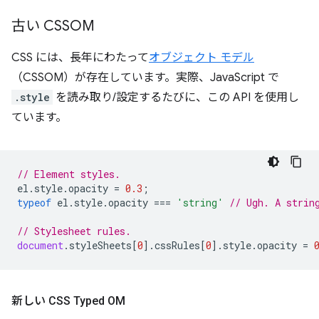
古い CSSOM
CSS には、長年にわたって
オブジェクト モデル
（CSSOM）が存在しています。実際、JavaScript で
.style
を読み取り/設定するたびに、この API を使用し
ています。
// Element styles.
el
.
style
.
opacity
=
0.3
;
typeof
el
.
style
.
opacity
===
'string'
// Ugh. A strin
// Stylesheet rules.
document
.
styleSheets
[
0
].
cssRules
[
0
].
style
.
opacity
=
新しい CSS Typed OM