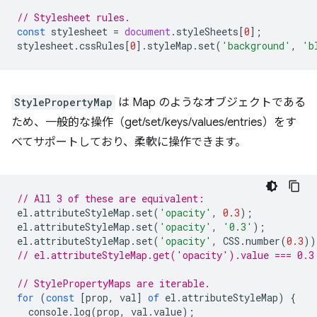
// Stylesheet rules.
const
stylesheet
=
document
.
styleSheets
[
0
];
stylesheet
.
cssRules
[
0
].
styleMap
.
set
(
'background'
,
'b
StylePropertyMap
は Map のようなオブジェクトである
ため、一般的な操作（get/set/keys/values/entries）をす
べてサポートしており、柔軟に操作できます。
// All 3 of these are equivalent:
el
.
attributeStyleMap
.
set
(
'opacity'
,
0.3
);
el
.
attributeStyleMap
.
set
(
'opacity'
,
'0.3'
);
el
.
attributeStyleMap
.
set
(
'opacity'
,
CSS
.
number
(
0.3
))
// el.attributeStyleMap.get('opacity').value === 0.3
// StylePropertyMaps are iterable.
for
(
const
[
prop
,
val
]
of
el
.
attributeStyleMap
)
{
console
.
log
(
prop
,
val
.
value
);