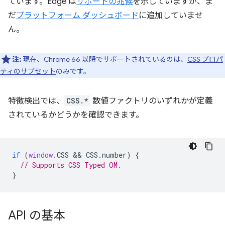
ています。Edge は
サポートの兆候
を示していますが、ま
だ
プラットフォーム ダッシュボード
に追加していませ
ん。
注:
現在、Chrome 66 以降でサポートされているのは、
CSS プロパ
ティのサブセット
のみです。
特徴検出では、
CSS.*
数値ファクトリのいずれかが定義
されているかどうかを確認できます。
if
(
window
.
CSS
 && 
CSS
.
number
)
{
// Supports CSS Typed OM.
}
API の基本