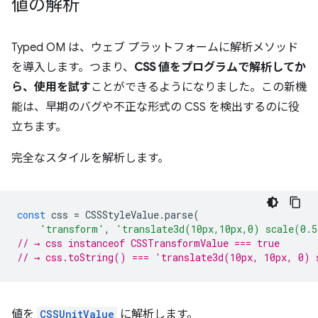
値の解析
Typed OM は、ウェブ プラットフォームに解析メソッド
を導入します。つまり、
CSS 値をプログラムで解析してか
ら、
使用を試す
ことができるようになりました。この新機
能は、早期のバグや不正な形式の CSS を検出するのに役
立ちます。
完全なスタイルを解析します。
const
css
=
CSSStyleValue
.
parse
(
'transform'
,
'translate3d(10px,10px,0) scale(0.
// → css instanceof CSSTransformValue === true
// → css.toString() === 'translate3d(10px, 10px, 0) 
値を
CSSUnitValue
に解析します。