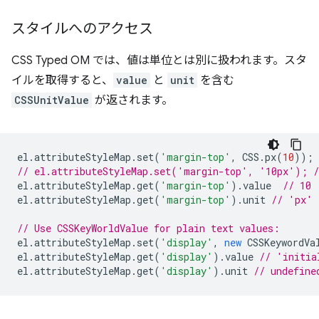
スタイルへのアクセス
CSS Typed OM では、値は単位とは別に扱われます。スタ
イルを取得すると、
value
と
unit
を含む
CSSUnitValue
が返されます。
el
.
attributeStyleMap
.
set
(
'margin-top'
,
CSS
.
px
(
10
));
// el.attributeStyleMap.set('margin-top', '10px'); /
el
.
attributeStyleMap
.
get
(
'margin-top'
).
value
// 10
el
.
attributeStyleMap
.
get
(
'margin-top'
).
unit
// 'px'
// Use CSSKeyWorldValue for plain text values:
el
.
attributeStyleMap
.
set
(
'display'
,
new
CSSKeywordVa
el
.
attributeStyleMap
.
get
(
'display'
).
value
// 'initia
el
.
attributeStyleMap
.
get
(
'display'
).
unit
// undefine