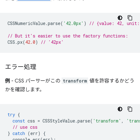
CSSNumericValue
.
parse
(
'42.0px'
)
// {value: 42, unit
// But it's easier to use the factory functions:
CSS
.
px
(
42.0
)
// '42px'
エラー処理
例
- CSS パーサーがこの
transform
値を許容するかどう
かを確認します。
try
{
const
css
=
CSSStyleValue
.
parse
(
'transform'
,
'tran
// use css
}
catch
(
err
)
{
console
.
err
(
err
);