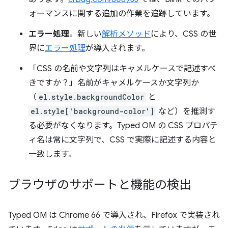
ォーマンスに関する追加の作業を追跡しています。
エラー処理
。新しい
解析メソッド
により、CSS の世
界に
エラー処理
が導入されます。
「CSS の名前や文字列はキャメルケースで記述すべ
きですか？」名前がキャメルケースか文字列か
（
el.style.backgroundColor
と
el.style['background-color']
など）を推測す
る必要がなくなります。Typed OM の CSS プロパテ
ィ名は常に文字列で、CSS で実際に記述する内容と
一致します。
ブラウザのサポートと機能の検出
Typed OM は Chrome 66 で導入され、Firefox で実装され