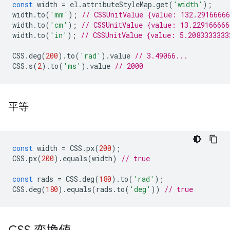
const
width
=
el
.
attributeStyleMap
.
get
(
'width'
);
width
.
to
(
'mm'
);
// CSSUnitValue {value: 132.2916666
width
.
to
(
'cm'
);
// CSSUnitValue {value: 13.22916666
width
.
to
(
'in'
);
// CSSUnitValue {value: 5.2083333333
CSS
.
deg
(
200
).
to
(
'rad'
).
value
// 3.49066...
CSS
.
s
(
2
).
to
(
'ms'
).
value
// 2000
平等
const
width
=
CSS
.
px
(
200
);
CSS
.
px
(
200
).
equals
(
width
)
// true
const
rads
=
CSS
.
deg
(
180
).
to
(
'rad'
);
CSS
.
deg
(
180
).
equals
(
rads
.
to
(
'deg'
))
// true