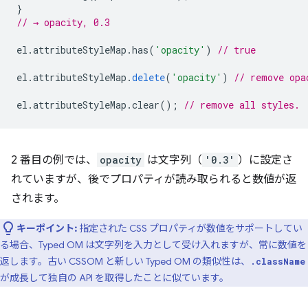
}
// → opacity, 0.3
el
.
attributeStyleMap
.
has
(
'opacity'
)
// true
el
.
attributeStyleMap
.
delete
(
'opacity'
)
// remove opa
el
.
attributeStyleMap
.
clear
();
// remove all styles.
2 番目の例では、
opacity
は文字列（
'0.3'
）に設定さ
れていますが、後でプロパティが読み取られると数値が返
されます。
キーポイント:
指定された CSS プロパティが数値をサポートしてい
る場合、Typed OM は文字列を入力として受け入れますが、常に数値を
返します。古い CSSOM と新しい Typed OM の類似性は、
.className
が成長して独自の API を取得したことに似ています。