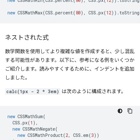
new
CSSMathMin
(
CSS
.
percent
(
80
),
CSS
.
px
(
12
)).
toString
new
CSSMathMax
(
CSS
.
percent
(
80
),
CSS
.
px
(
12
)).
toString
ネストされた式
数学関数を使用してより複雑な値を作成すると、少し混乱
する可能性があります。以下に、参考になる例をいくつか
ご紹介します。読みやすくするために、インデントを追加
しました。
calc(1px - 2 * 3em)
は次のように構成されます。
new
CSSMathSum
(
CSS
.
px
(
1
),
new
CSSMathNegate
(
new
CSSMathProduct
(
2
,
CSS
.
em
(
3
))