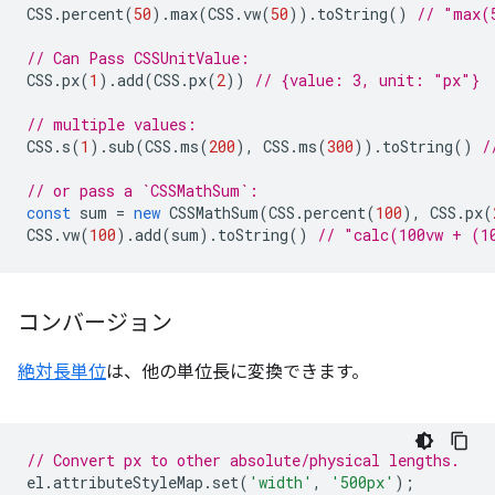
CSS
.
percent
(
50
).
max
(
CSS
.
vw
(
50
)).
toString
()
// "max(
// Can Pass CSSUnitValue:
CSS
.
px
(
1
).
add
(
CSS
.
px
(
2
))
// {value: 3, unit: "px"}
// multiple values:
CSS
.
s
(
1
).
sub
(
CSS
.
ms
(
200
),
CSS
.
ms
(
300
)).
toString
()
/
// or pass a `CSSMathSum`:
const
sum
=
new
CSSMathSum
(
CSS
.
percent
(
100
),
CSS
.
px
(
CSS
.
vw
(
100
).
add
(
sum
).
toString
()
// "calc(100vw + (1
コンバージョン
絶対長単位
は、他の単位長に変換できます。
// Convert px to other absolute/physical lengths.
el
.
attributeStyleMap
.
set
(
'width'
,
'500px'
);