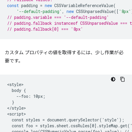
const
padding
=
new
CSSVariableReferenceValue
(
'--default-padding'
,
new
CSSUnparsedValue
([
'8px'
// padding.variable === '--default-padding'
// padding.fallback instanceof CSSUnparsedValue === t
// padding.fallback[0] === '8px'
カスタム プロパティの値を取得するには、少し作業が必
要です。
<style>

  body {

    --foo: 10px;

  }

</style>

<script>

  const styles = document.querySelector('style');

  const foo = styles.sheet.cssRules[0].styleMap.get('
  console.log(CSSNumericValue.parse(foo).value); // 1